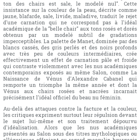
ton des chairs est sale, le modelé nul". Cette
insistance sur la couleur de la peau, décrite comme
jaune, blafarde, sale, livide, maladive, traduit le rejet
d'une carnation qui ne correspond pas à l'idéal
académique de la "belle chair" aux tons rosés et dorés
obtenus par un modelé subtil de gradations
imperceptibles. La palette de Manet, dominée par des
blancs cassés, des gris perlés et des noirs profonds
avec très peu de couleurs intermédiaires, crée
effectivement un effet de carnation pâle et froide
qui contraste violemment avec les nus académiques
contemporains exposés au même Salon, comme La
Naissance de Vénus d'Alexandre Cabanel qui
remporte un triomphe la même année et dont la
Vénus aux chairs rosées et nacrées incarnait
précisément l'idéal officiel du beau nu féminin.
Au-delà des attaques contre la facture et la couleur,
les critiques expriment surtout leur répulsion devant
le sujet lui-même et son traitement dépourvu
d'idéalisation. Alors que les nus académiques
présentés au Salon sous des titres mythologiques ou
allégoriques offraient au regard masculin bourgeois