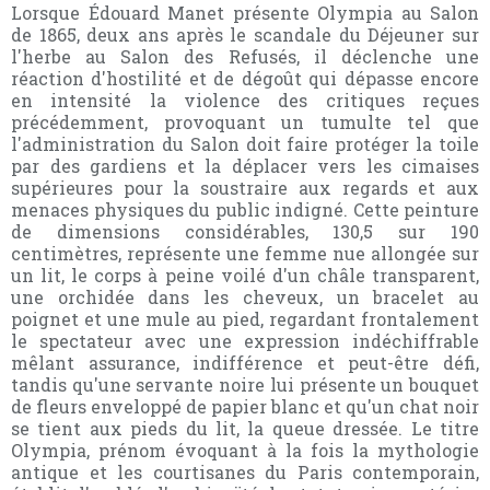
Lorsque Édouard Manet présente Olympia au Salon
de 1865, deux ans après le scandale du Déjeuner sur
l'herbe au Salon des Refusés, il déclenche une
réaction d'hostilité et de dégoût qui dépasse encore
en intensité la violence des critiques reçues
précédemment, provoquant un tumulte tel que
l'administration du Salon doit faire protéger la toile
par des gardiens et la déplacer vers les cimaises
supérieures pour la soustraire aux regards et aux
menaces physiques du public indigné. Cette peinture
de dimensions considérables, 130,5 sur 190
centimètres, représente une femme nue allongée sur
un lit, le corps à peine voilé d'un châle transparent,
une orchidée dans les cheveux, un bracelet au
poignet et une mule au pied, regardant frontalement
le spectateur avec une expression indéchiffrable
mêlant assurance, indifférence et peut-être défi,
tandis qu'une servante noire lui présente un bouquet
de fleurs enveloppé de papier blanc et qu'un chat noir
se tient aux pieds du lit, la queue dressée. Le titre
Olympia, prénom évoquant à la fois la mythologie
antique et les courtisanes du Paris contemporain,