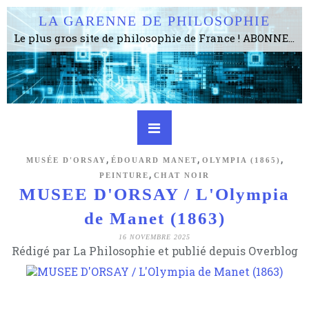
LA GARENNE DE PHILOSOPHIE
Le plus gros site de philosophie de France ! ABONNEZ-VOUS ! 4115 Articles, 1634 abonné·e·s, depuis 2006 . . . . . . . . 2 852 214 pages vues jusqu'à présent. Prestance et être apte à un plus grand nombre de choses.
,
,
,
MUSÉE D'ORSAY
ÉDOUARD MANET
OLYMPIA (1865)
,
PEINTURE
CHAT NOIR
MUSEE D'ORSAY / L'Olympia
de Manet (1863)
16 NOVEMBRE 2025
Rédigé par La Philosophie et publié depuis Overblog