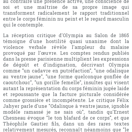
au contraire une présence active, une conscience de
soi et une maîtrise de sa propre image qui
transforment radicalement le rapport traditionnel
entre le corps féminin nu peint et le regard masculin
qui le contemple.
La réception critique d'Olympia au Salon de 1865
témoigne d'une hostilité quasi unanime dont la
violence verbale révèle l'ampleur du malaise
provoqué par l'œuvre. Les comptes rendus publiés
dans la presse parisienne multiplient les expressions
de dégoût et d'indignation, décrivant Olympia
comme "un cadavre en putréfaction", "une odalisque
au ventre jaune", "une forme quelconque gonflée de
caoutchouc", "un gorille femelle", insultes qui visent
autant la représentation du corps féminin jugée laide
et repoussante que la facture picturale considérée
comme grossière et incompétente. Le critique Félix
Jahyer parle d'une "Odalisque à ventre jaune, ignoble
modèle ramassé je ne sais où", tandis qu'Ernest
Chesneau évoque "le ton blafard de ce corps", et que
Théophile Gautier fils, dans un des rares textes
relativement mesurés, reconnaît néanmoins que "le