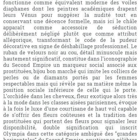
fonctionne comme équivalent moderne des voiles
diaphanes dont les peintres académiques drapent
leurs Vénus pour suggérer la nudité tout en
conservant une décence formelle, mais ici le châle
apparaît comme accessoire de séduction
délibérément négligé plutôt que comme attribut
allégorique, transformant le code de la pudeur
décorative en signe de déshabillage professionnel. Le
ruban de velours noir au cou, détail minuscule mais
hautement significatif, constitue dans l'iconographie
du Second Empire un marqueur social associé aux
prostituées, bijou bon marché qui imite les colliers de
perles ou de diamants portés par les femmes
respectables mais qui révèle par sa matière même la
position sociale inférieure de celle qui le porte.
L'orchidée dans les cheveux, fleur exotique alors très
à la mode dans les classes aisées parisiennes, évoque
à la fois le luxe d'une courtisane de haut vol capable
de s'offrir des fleurs coûteuses et la tradition des
prostituées qui portent des fleurs pour signaler leur
disponibilité, double signification qui inscrit
Olympia dans cette catégorie ambiguë des "grandes
horizontales" du Second Empire, courtisanes célèbres