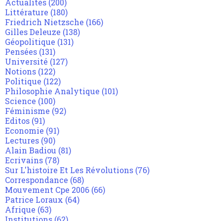
Actualités
(200)
Littérature
(180)
Friedrich Nietzsche
(166)
Gilles Deleuze
(138)
Géopolitique
(131)
Pensées
(131)
Université
(127)
Notions
(122)
Politique
(122)
Philosophie Analytique
(101)
Science
(100)
Féminisme
(92)
Editos
(91)
Economie
(91)
Lectures
(90)
Alain Badiou
(81)
Ecrivains
(78)
Sur L'histoire Et Les Révolutions
(76)
Correspondance
(68)
Mouvement Cpe 2006
(66)
Patrice Loraux
(64)
Afrique
(63)
Institutions
(62)