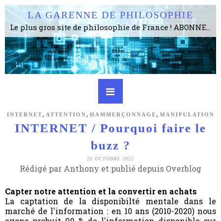
LA GARENNE DE PHILOSOPHIE
Le plus gros site de philosophie de France ! ABONNEZ-VOUS ! 4115 Articles, 1634 abonné·e·s, depuis 2006 . . . . . . . . 2 852 214 pages vues jusqu'à présent. Prestance et être apte à un plus grand nombre de choses.
,
,
,
INTERNET
ATTENTION
HAMMERÇONNAGE
MANIPULATION
INTERNET / Pourquoi faire le
buzz ?
26 OCTOBRE 2022
Rédigé par Anthony et publié depuis Overblog
Capter notre attention et la convertir en achats
La captation de la disponibilté mentale dans le
marché de l'information : en 10 ans (2010-2020) nous
avons probuit 90 % de l'information disponible sur