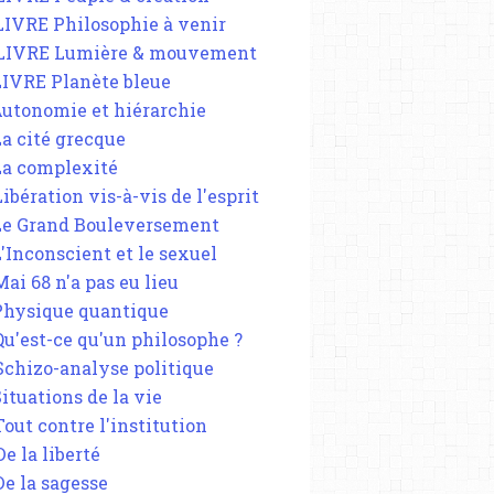
 LIVRE Philosophie à venir
 LIVRE Lumière & mouvement
 LIVRE Planète bleue
 Autonomie et hiérarchie
La cité grecque
 La complexité
Libération vis-à-vis de l'esprit
 Le Grand Bouleversement
L'Inconscient et le sexuel
Mai 68 n'a pas eu lieu
 Physique quantique
 Qu'est-ce qu'un philosophe ?
 Schizo-analyse politique
Situations de la vie
Tout contre l'institution
De la liberté
De la sagesse