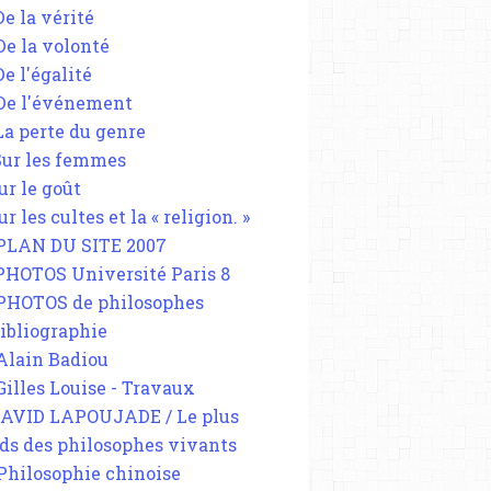
De la vérité
 De la volonté
De l'égalité
 De l'événement
 La perte du genre
 Sur les femmes
ur le goût
ur les cultes et la « religion. »
 PLAN DU SITE 2007
 PHOTOS Université Paris 8
 PHOTOS de philosophes
Bibliographie
 Alain Badiou
 Gilles Louise - Travaux
DAVID LAPOUJADE / Le plus
ds des philosophes vivants
 Philosophie chinoise