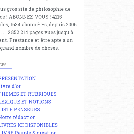
lus gros site de philosophie de
ce ! ABONNEZ-VOUS ! 4115
cles, 1634 abonné·e·s, depuis 2006
 . . . . . 2 852 214 pages vues jusqu'à
ent. Prestance et être apte à un
 grand nombre de choses.
GES
 PRESENTATION
Livre d'or
 THEMES ET RUBRIQUES
 LEXIQUE ET NOTIONS
 LISTE PENSEURS
 Notre rédaction
 LIVRES ICI DISPONIBLES
 LIVRE Peuple & création