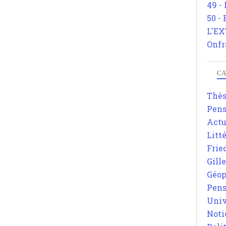
49 -
50 -
L'EX
Onfr
CA
Thè
Pens
Actu
Litt
Frie
Gill
Géop
Pens
Univ
Noti