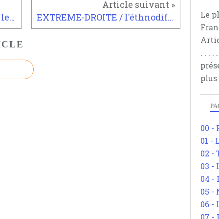
Le p
PHILOSOPHIE / Le Monde et les gilets jaunes
EXTREME-DROITE / l'éthnodifférencialisme
Fran
Arti
ICLE
. . .
prés
plus
PA
00 -
01 - 
02 -
03 -
04 -
05 -
06 -
07 -