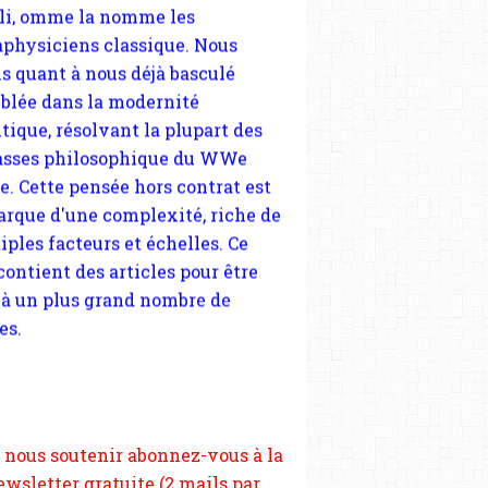
tique, résolvant la plupart des
sses philosophique du WWe
le. Cette pensée hors contrat est
arque d'une complexité, riche de
iples facteurs et échelles. Ce
 contient des articles pour être
 à un plus grand nombre de
es.
 nous soutenir abonnez-vous à la
ewsletter gratuite (2 mails par
s), commentez sans hésitation,
tagez le contenu sur les réseaux
si vous le pouvez faîtes des liens