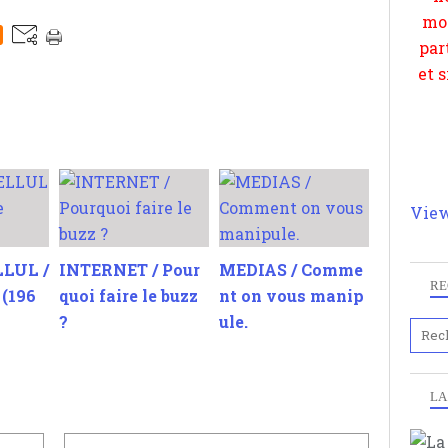
View
LUL /
INTERNET / Pour
MEDIAS / Comme
RE
(196
quoi faire le buzz
nt on vous manip
?
ule.
LA