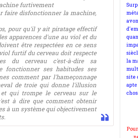
quan
machine furtivement
impa
ur faire disfonctionner la machine,
sièc
la m
 pour qu'il y ait piratage effectif
mult
 les apparences d'une au viol et du
site
 doivent être respectées en ce sens
apte
viol furtif du cerveau doit respecte
chos
ves du cerveau c'est-à-dire sa
e fonctionner ses habitudes ses
thmes comment par l'hameçonnage
val de troie qui donne l'illusion
et qui trompe le cerveau sur le
Pour
'est à dire que comment obtenir
n
des à un système qui objectivement
moi
ts.
par
et 