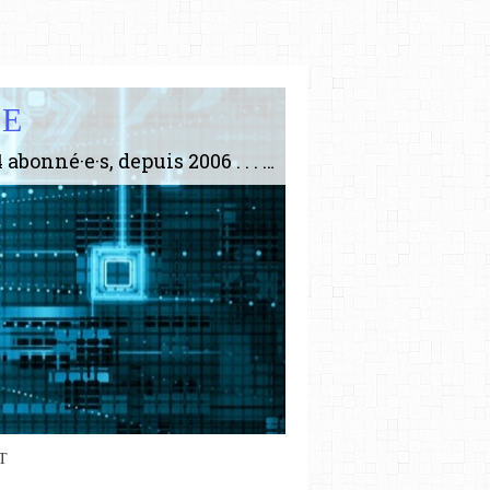
IE
Le plus gros site de philosophie de France ! ABONNEZ-VOUS ! 4115 Articles, 1634 abonné·e·s, depuis 2006 . . . . . . . . 2 852 214 pages vues jusqu'à présent. Prestance et être apte à un plus grand nombre de choses.
T