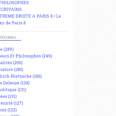
 PHILOSOPHES
 ECRIVAINS
TREME DROITE A PARIS 8 / Le
ay de Paris 8
TÉGORIES
se
(289)
eurs Et Philosophes
(249)
alités
(200)
érature
(180)
drich Nietzsche
(166)
es Deleuze
(138)
olitique
(131)
ées
(131)
ersité
(127)
ons
(122)