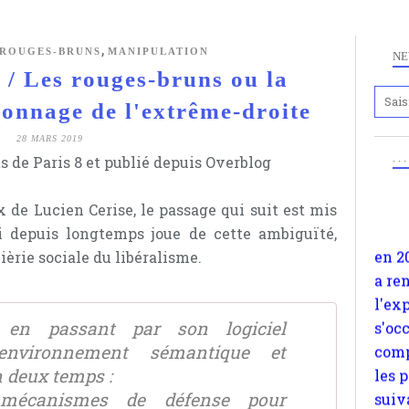
,
ROUGES-BRUNS
MANIPULATION
NE
Les rouges-bruns ou la
Anc
onnage de l'extrême-droite
www.
28 MARS 2019
en 2
. .
s de Paris 8 et publié depuis Overblog
a re
l'ex
 de Lucien Cerise, le passage qui suit est mis
s'oc
i depuis longtemps joue de cette ambiguïté,
comp
èrie sociale du libéralisme.
les 
suiv
Surp
 en passant par son logiciel
méta
 environnement sémantique et
avon
n deux temps :
d'em
 mécanismes de défense pour