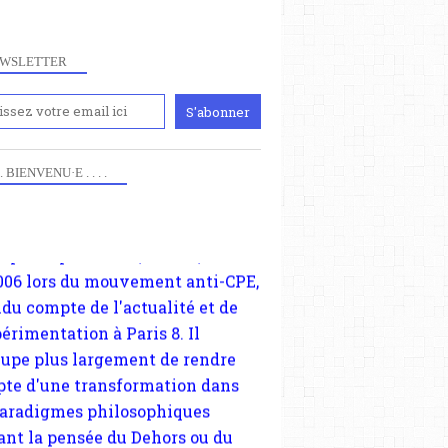
WSLETTER
iennement
paris8philo.com, ce site, créé
006 lors du mouvement anti-CPE,
 . . BIENVENU·E . . . .
ndu compte de l'actualité et de
périmentation à Paris 8. Il
cupe plus largement de rendre
te d'une transformation dans
paradigmes philosophiques
ant la pensée du Dehors ou du
li, omme la nomme les
physiciens classique. Nous
s quant à nous déjà basculé
blée dans la modernité