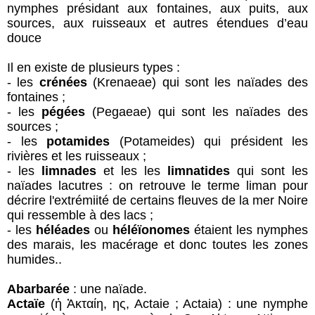
nymphes présidant aux fontaines, aux puits, aux
sources, aux ruisseaux et autres étendues d’eau
douce
Il en existe de plusieurs types :
- les
crénées
(Krenaeae) qui sont les naïades des
fontaines ;
- les
pégées
(Pegaeae) qui sont les naïades des
sources ;
- les
potamides
(Potameides) qui président les
rivières et les ruisseaux ;
- les
limnades
et les les
limnatides
qui sont les
naïades lacutres : on retrouve le terme liman pour
décrire l'extrémiité de certains fleuves de la mer Noire
qui ressemble à des lacs ;
- les
héléades
ou
héléïonomes
étaient les nymphes
des marais, les macérage et donc toutes les zones
humides..
Abarbarée
: une naïade.
Actaïe
(ἡ Ἀκταίη, ης, Actaie ; Actaia) : une nymphe