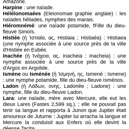
Amazone.
Harpine
: une naïade.
Héléïonomaées
(Eleionomae graphie anglaie) : les
naïades héliades, nymphes des marais.
Hiéromnémé
: une naïade potamide, fFille du dieu-
fleuve Simoïs.
Histiée
(ἡ Ἱστιαία, ας, Histiaia ; Histiaéa) : Histiaea
(une nymphe associée à une source près de la ville
d'Histiée en Eubée.
Inachée
(ἡ Ἰνάχεια, ας, Inacheia ; Inacheia) : une
nymphe associée à une source près de la ville
d'Argos en Argolide.
Ismène
ou
Isménée
(ἡ Ἰσμηνή, ης, Ismené ; Ismene)
: une nymphe potamide, fille du dieu-fleuve Isménos.
Ladon
(ἡ Λάδων, ονης, Ladonée ; Ladone) : une
nymphe, fille du dieu-fleuve Ladon.
Lara
: une naïade, mère avec Mercure, elle eut les
dieux Lares (Fastes 2,599 sq.). ; elle ne pouvait pas
tenir sa langue et rapporta à Junon que Jupiter était
amoureux de Juturne ; Jupiter lui arracha la langue et
Mercure la conduisit aux Enfers où elle devint la
déesse Tacita.