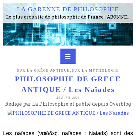
LA GARENNE DE PHILOSOPHIE
Le plus gros site de philosophie de France ! ABONNEZ-VOUS ! 4115 Articles, 1634 abonné·e·s, depuis 2006 . . . . . . . . 2 852 214 pages vues jusqu'à présent. Prestance et être apte à un plus grand nombre de choses.
,
SUR LA GRÈCE ANTIQUE
SUR LA MYTHOLOGIE
PHILOSOPHIE DE GRECE
ANTIQUE / Les Naïades
28 AVRIL 2023
Rédigé par La Philosophie et publié depuis Overblog
Les naïades (ναϊάδες, naïádes ; Naiads) sont des