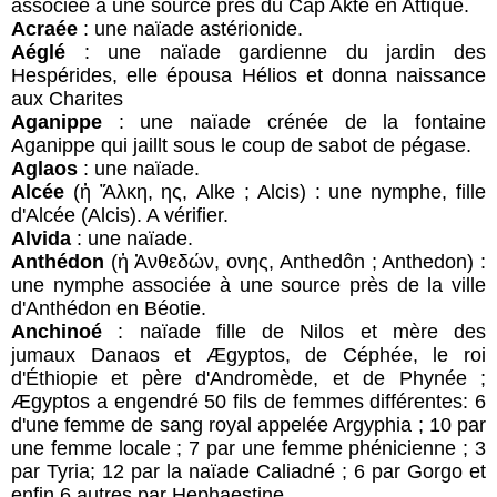
associée à une source près du Cap Akte en Attique.
Acraée
: une naïade astérionide.
Aéglé
: une naïade gardienne du jardin des
Hespérides, elle épousa Hélios et donna naissance
aux Charites
Aganippe
: une naïade crénée de la fontaine
Aganippe qui jaillt sous le coup de sabot de pégase.
Aglaos
: une naïade.
Alcée
(ἡ Ἄλκη, ης, Alke ; Alcis) : une nymphe, fille
d'Alcée (Alcis). A vérifier.
Alvida
: une naïade.
Anthédon
(ἡ Ἀνθεδών, ονης, Anthedôn ; Anthedon) :
une nymphe associée à une source près de la ville
d'Anthédon en Béotie.
Anchinoé
: naïade fille de Nilos et mère des
jumaux Danaos et Ægyptos, de Céphée, le roi
d'Éthiopie et père d'Andromède, et de Phynée ;
Ægyptos a engendré 50 fils de femmes différentes: 6
d'une femme de sang royal appelée Argyphia ; 10 par
une femme locale ; 7 par une femme phénicienne ; 3
par Tyria; 12 par la naïade Caliadné ; 6 par Gorgo et
enfin 6 autres par Hephaestine.