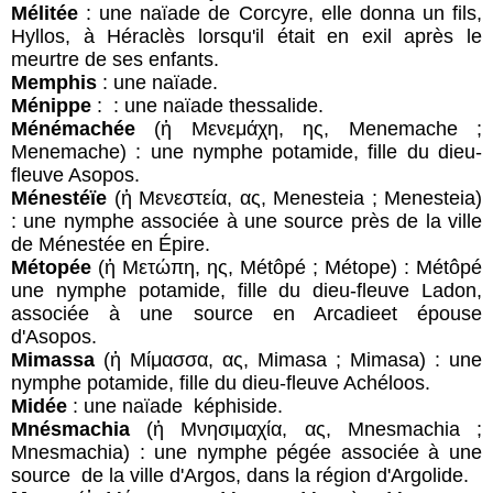
Mélitée
: une naïade de Corcyre, elle donna un fils,
Hyllos, à Héraclès lorsqu'il était en exil après le
meurtre de ses enfants.
Memphis
: une naïade.
Ménippe
: : une naïade thessalide.
Ménémachée
(ἡ Μενεμάχη, ης, Menemache ;
Menemache) : une nymphe potamide, fille du dieu-
fleuve Asopos.
Ménestéïe
(ἡ Μενεστεία, ας, Menesteia ; Menesteia)
: une nymphe associée à une source près de la ville
de Ménestée en Épire.
Métopée
(ἡ Μετώπη, ης, Métôpé ; Métope) : Métôpé
une nymphe potamide, fille du dieu-fleuve Ladon,
associée à une source en Arcadieet épouse
d'Asopos.
Mimassa
(ἡ Μίμασσα, ας, Mimasa ; Mimasa) : une
nymphe potamide, fille du dieu-fleuve Achéloos.
Midée
: une naïade képhiside.
Mnésmachia
(ἡ Μνησιμαχία, ας, Mnesmachia ;
Mnesmachia) : une nymphe pégée associée à une
source de la ville d'Argos, dans la région d'Argolide.