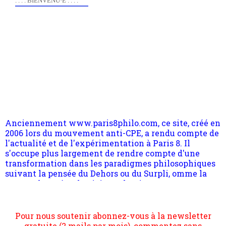
. . . . BIENVENU·E . . . .
Anciennement www.paris8philo.com, ce site, créé en
2006 lors du mouvement anti-CPE, a rendu compte de
l'actualité et de l'expérimentation à Paris 8. Il
s'occupe plus largement de rendre compte d'une
transformation dans les paradigmes philosophiques
suivant la pensée du Dehors ou du Surpli, omme la
nomme les métaphysiciens classique. Nous avons
quant à nous déjà basculé d'emblée dans la modernité
quantique, résolvant la plupart des impasses
philosophique du WWe siècle. Cette pensée hors
Pour nous soutenir abonnez-vous à la newsletter
contrat est la marque d'une complexité, riche de
gratuite (2 mails par mois), commentez sans
multiples facteurs et échelles. Ce site contient des
hésitation, partagez le contenu sur les réseaux et si
articles pour être apte à un plus grand nombre de
vous le pouvez faîtes des liens depuis votre site.
choses.