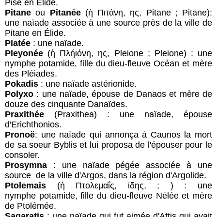
Pise en Élide.
Pitane
ou
Pitanée
(ἡ Πιτάνη, ης, Pitane ; Pitane):
une naïade associée à une source près de la ville de
Pitane en Élide.
Platée
: une naïade.
Pleyonée
(ἡ Πλήιόνη, ης, Pleione ; Pleione) : une
nymphe potamide, fille du dieu-fleuve Océan et mère
des Pléiades.
Pokadis
: une naïade astérionide.
Polyxo
: une naïade, épouse de Danaos et mère de
douze des cinquante Danaïdes.
Praxithée
(Praxithea) : une naïade, épouse
d'Erichthonios.
Pronoë
: une naïade qui annonça à Caunos la mort
de sa soeur Byblis et lui proposa de l'épouser pour le
consoler.
Prosymna
: une naïade pégée associée à une
source de la ville d'Argos, dans la région d'Argolide.
Ptolemais
(ἡ Πτολεμαΐς, ίδης, ; ) : une
nymphe potamide, fille du dieu-fleuve Nélée et mère
de Ptolémée.
Sagaratis
: une naïade qui fut aimée d'Attis qui avait