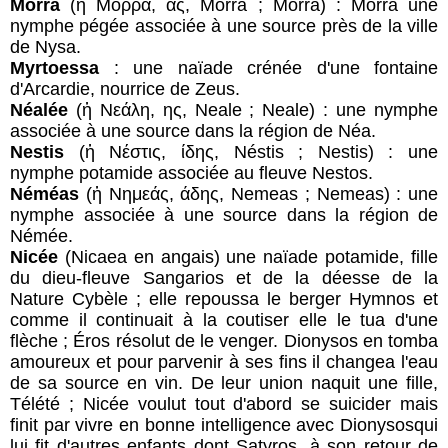
Morra
(ἡ Μόρρα, ας, Morra ; Morra) : Morra une
nymphe pégée associée à une source près de la ville
de Nysa.
Myrtoessa
: une naïade crénée d'une fontaine
d'Arcardie, nourrice de Zeus.
Néalée
(ἡ Νεάλη, ης, Neale ; Neale) : une nymphe
associée à une source dans la région de Néa.
Nestis
(ἡ Νέστις, ίδης, Néstis ; Nestis) : une
nymphe potamide associée au fleuve Nestos.
Néméas
(ἡ Νημεάς, άδης, Nemeas ; Nemeas) : une
nymphe associée à une source dans la région de
Némée.
Nicée
(Nicaea en angais) une naïade potamide, fille
du dieu-fleuve Sangarios et de la déesse de la
Nature Cybèle ; elle repoussa le berger Hymnos et
comme il continuait à la coutiser elle le tua d'une
flèche ; Éros résolut de le venger. Dionysos en tomba
amoureux et pour parvenir à ses fins il changea l'eau
de sa source en vin. De leur union naquit une fille,
Télété ; Nicée voulut tout d'abord se suicider mais
finit par vivre en bonne intelligence avec Dionysosqui
lui fit d'autres enfants dont Satyros. à son retour de