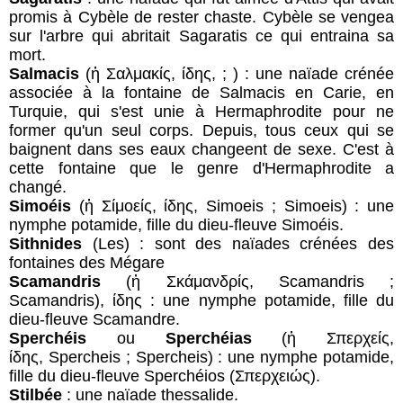
promis à Cybèle de rester chaste. Cybèle se vengea
sur l'arbre qui abritait Sagaratis ce qui entraina sa
mort.
Salmacis
(ἡ Σαλμακίς, ίδης, ; ) : une naïade crénée
associée à la fontaine de Salmacis en Carie, en
Turquie, qui s'est unie à Hermaphrodite pour ne
former qu'un seul corps. Depuis, tous ceux qui se
baignent dans ses eaux changeent de sexe. C'est à
cette fontaine que le genre d'Hermaphrodite a
changé.
Simoéis
(ἡ Σίμοείς, ίδης, Simoeis ; Simoeis) : une
nymphe potamide, fille du dieu-fleuve Simoéis.
Sithnides
(Les) : sont des naïades crénées des
fontaines des Mégare
Scamandris
(ἡ Σκάμανδρίς, Scamandris ;
Scamandris), ίδης : une nymphe potamide, fille du
dieu-fleuve Scamandre.
Sperchéis
ou
Sperchéias
(ἡ Σπερχείς,
ίδης, Spercheis ; Spercheis) : une nymphe potamide,
fille du dieu-fleuve Sperchéios (Σπερχειώς).
Stilbée
: une naïade thessalide.