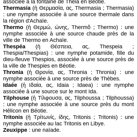
associée à la fontaine de Theia en Béotie.
Thermasia
(ἡ Θερμασία, ας, Thermasia ; Thermasia)
: une nymphe associée à une source thermale dans
la région d'Achaïe.
Thermo
(ἡ Θερμώ, ώνης, Thermô ; Thermo) : une
nymphe associée à une source chaude près de la
ville de Thermo en Achaïe.
Thespéa
(ἡ Θέσπεια, ας, Thespeia ;
Thespia/Thespias) : une nymphe potamide, fille du
dieu-fleuve Thespios, associée à une source près de
la ville de Thespies en Béotie.
Thronia
(ἡ Θρονία, ας, Thronia ; Thronia) : une
nymphe associée à une source près de Thèbes.
Idaée
(ἡ Ιδαία, ας, Idaia ; Idaea) : une nymphe
associée à une source sur le mont Ida.
Tilphouse
(ἡ Τίλφουσα, ας, Tilphoussa ; Tilphoussa)
: une nymphe associée à une source près du mont
Hélicon en Béotie.
Tritonis
(ἡ Τρίτωνίς, ίδης, Tritonis ; Tritonis) : une
nymphe associée au lac Tritonis en Libye.
Zeuxippe
: une naïade.