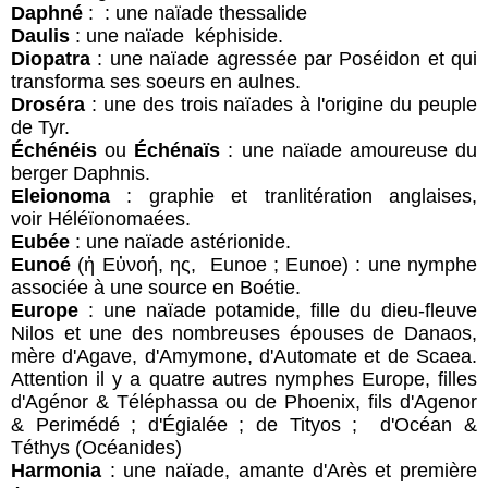
Daphné
: : une naïade thessalide
Daulis
: une naïade képhiside.
Diopatra
: une naïade agressée par Poséidon et qui
transforma ses soeurs en aulnes.
Droséra
: une des trois naïades à l'origine du peuple
de Tyr.
Échénéis
ou
Échénaïs
: une naïade amoureuse du
berger Daphnis.
Eleionoma
: graphie et tranlitération anglaises,
voir Héléïonomaées.
Eubée
: une naïade astérionide.
Eunoé
(ἡ Εὐνοή, ης, Eunoe ; Eunoe) : une nymphe
associée à une source en Boétie.
Europe
: une naïade potamide, fille du dieu-fleuve
Nilos et une des nombreuses épouses de Danaos,
mère d'Agave, d'Amymone, d'Automate et de Scaea.
Attention il y a quatre autres nymphes Europe, filles
d'Agénor & Téléphassa ou de Phoenix, fils d'Agenor
& Perimédé ; d'Égialée ; de Tityos ; d'Océan &
Téthys (Océanides)
Harmonia
: une naïade, amante d'Arès et première