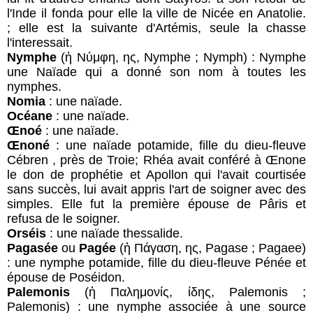
l'Inde il fonda pour elle la ville de Nicée en Anatolie.
; elle est la suivante d'Artémis, seule la chasse
l'interessait.
Nymphe
(ἡ Νύμφη, ης, Nymphe ; Nymph) : Nymphe
une Naïade qui a donné son nom à toutes les
nymphes.
Nomia
: une naïade.
Océane
: une naïade.
Œnoé
: une naïade.
Œnoné
: une naïade potamide, fille du dieu-fleuve
Cébren , près de Troie; Rhéa avait conféré à Œnone
le don de prophétie et Apollon qui l'avait courtisée
sans succès, lui avait appris l'art de soigner avec des
simples. Elle fut la première épouse de Pâris et
refusa de le soigner.
Orséis
: une naïade thessalide.
Pagasée
ou
Pagée
(ἡ Πάγαση, ης, Pagase ; Pagaee)
: une nymphe potamide, fille du dieu-fleuve Pénée et
épouse de Poséidon.
Palemonis
(ἡ Παλημονίς, ίδης, Palemonis ;
Palemonis) : une nymphe associée à une source