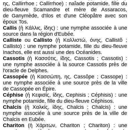
ης, Callirrhoe ; Callirrhoe) : naîade potamide, fille du
dieu-fleuve Scamandre et mère de Assaracos,
de Ganymède, d'Ilos et d'une Cléopâtre avec son
époux Tos.
Callis
(ἡ Κάλλις, ίδης) : une nymphe associée à une
source dans la région d'Eubée.
Calliste
ou
Callisto
(ἡ Καλλιστώ, όνης, Callistô ;
Callisto) : une nymphe potamide, fille du dieu-fleuve
Inachos, elle est aussi une des Océanides.
Cassotis
(ἡ Κασσότις, ίδης, Cassotis ; Cassotis) :
une nymphe associée à la source Cassotis près de
l'oracle de Delphes.
Cassopée
(ἡ Κασσώπη, ης, Cassôpe ; Cassope) :
une nymphe associée à une source près de la ville
de Cassopée en Épire.
Céphise
(ἡ Κεφισίς, ίδης, Cephisis ; Céphisis) : une
nymphe potamide, fille du dieu-fleuve Céphisos.
Chalcis
(ἡ Χαλκίς, ίδης, Chalcis ; Chalcis) : une
nymphe associée à une source près de la ville de
Chalcis en Eubée.
Chariton
(ἡ Χάριτων, Chariton ; Chariton) : une