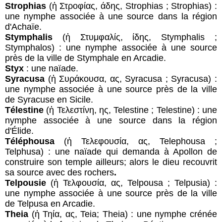
Strophias
(ἡ Στροφίας, άδης, Strophias ; Strophias) :
une nymphe associée à une source dans la région
d'Achaïe.
Stymphalis
(ἡ Στυμφαλίς, ίδης, Stymphalis ;
Stymphalos) : une nymphe associée à une source
près de la ville de Stymphale en Arcadie.
Styx
: une naïade.
Syracusa
(ἡ Συράκουσα, ας, Syracusa ; Syracusa) :
une nymphe associée à une source près de la ville
de Syracuse en Sicile.
Télestine
(ἡ Τελεστίνη, ης, Telestine ; Telestine) : une
nymphe associée à une source dans la région
d'Élide.
Téléphousa
(ἡ Τελεφουσία, ας, Telephousa ;
Telphusa) : une naïade qui demanda à Apollon de
construire son temple ailleurs; alors le dieu recouvrit
sa source avec des rochers
.
Telpousie
(ἡ Τελφουσία, ας, Telpousa ; Telpusia) :
une nymphe associée à une source près de la ville
de Telpusa en Arcadie.
Theia
(ἡ Τηία, ας, Teia; Theia) : une nymphe crénée