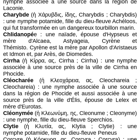
nymphe associée à une source dans la région de
Laconie.
Charybde
(ἡ Χάρυβδις, ίδης, Charybdis ; Charybdis)
: une nymphe potamide, fille du dieu-fleuve Achéloos,
qui fut transformée en un dangereux tourbillon marin.
Chlidanopé
e : une naïade, épouse d'Hypseus et
mère d'Alcaea, Astyageia, Cyrène et
Thémisto. Cyrène est la mère par Apollon d'Aristaeus
et Idmon et, par Arès, de Diomedes.
Cirrha
(ἡ Κίρρα, ας, Cirrha ; Cirrha) : une nymphe
associée à une source près de la ville de Cirrha en
Phocide.
Cléocharée
(ἡ Κλεοχάρεια, ας, Cleochareia ;
Cleochareia) : une nymphe associée à une source
dans la région de Phocide et aussi associée à une
source près de la ville d'Élis, épouse de Lelex et
mère d'Eurotas.
Cléonymée
(ἡ Κλεωνύμη, ης, Cleonume ; Cleonyme)
: une nymphe, fille du dieu-fleuve Sperchios.
Clytie
(ἡ Κλυτία, ας, Klytia ; Clytie) : une
nymphe potamide, fille du dieu-fleuve Peneus
Corcyre
(ἡ Κόρκυρα, ας, Corcyra ; Corcyra) : une