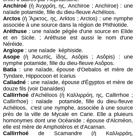
Anchiroé
(ἡ Ἀνχιρόη, ης, Anchiroe ; Anchiroe) : une
naïade potamide, fille du dieu-fleuve Achéloos.
Arctos
(ἡ Ἄρκτος, ης, Arktos ; Arctos) : une nymphe
associée à une source dans la région de Phthiotide.
Aréthuse
: une naïade pégée d'une source en Elide
et en Sicile. ; Aréthuse est aussi le nom d'une
Néréide.
Argiope
: une naïade képhiside.
Asope
(ἡ Ἀσωπίς, ίδης, Asôpis ; Asôpis) : une
nymphe potamide, fille du dieu-fleuve Asôpos.
Batia
: une naïade, épouse d'Oebalos et mère de
Tyndare, Hippocoon et Icarius
Caliadné
: une naïade, épouse d'Égyptos et mère de
douze fils (voir Danaïdes)
Callirrhoé
d'Achéloos (ἡ Καλλιρρόη, ης, Callirrhoe ;
Callirrhoe) : naïade potamide, fille du dieu-fleuve
Achéloos, c'est une nymphe, associée à une source
près de la ville de Mycale en Carie. Elle a pluieurs
homonymes dont une Océanide ; épouse d'Alcméon,
elle est mère de Amphotéros et d'Acarnan.
Callirrhoé
de Scamandre (ἡ Καλλιρρόη,