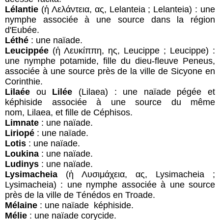
Lélantie
(ἡ Λελάντεια, ας, Lelanteia ; Lelanteia) : une
nymphe associée à une source dans la région
d'Eubée.
Léthé
: une naïade.
Leucippée
(ἡ Λευκίππη, ης, Leucippe ; Leucippe) :
une nymphe potamide, fille du dieu-fleuve Peneus,
associée à une source près de la ville de Sicyone en
Corinthie.
Lilaée
ou
Lilée
(Lilaea) : une naïade pégée et
képhiside associée à une source du même
nom, Lilaea, et fille de Céphisos.
Limnate
: une naïade.
Liriopé
: une naïade.
Lotis
: une naïade.
Loukina
: une naïade.
Ludinys
: une naïade.
Lysimacheia
(ἡ Λυσιμάχεια, ας, Lysimacheia ;
Lysimacheia) : une nymphe associée à une source
près de la ville de Ténédos en Troade.
Mélaine
: une naïade képhiside.
Mélie
: une naïade corycide.