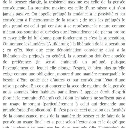
de la pensée élargie, la troisième maxime est celle de la pensée
conséquente. La première maxime est celle d’une raison qui n’est
jamais passive. On appelle préjugé la tendance à la passivité et par
conséquent à l’hétéronomie de la raison ; de tous les préjugés le
plus grand est celui qui consiste à se représenter la nature comme
n’étant pas soumise aux règles que l’entendement de par sa propre
et essentielle loi lui donne pour fondement et c’est la superstition.
On nomme les lumières (Aufklärung ) la libération de la superstition
; en effet, bien que cette dénomination convienne aussi à la
libération des préjugés en général, la superstition doit être appelée
de préférence (in sensu eminenti) un préjugé, puisque
l’aveuglement en lequel elle plonge l’esprit, et bien plus qu’elle
exige comme une obligation, montre d’une manière remarquable le
besoin d’être guidé par d’autres et par conséquent l’état d’une
raison passive. En ce qui concerne la seconde maxime de la pensée
nous sommes bien habitués par ailleurs à appeler étroit d’esprit
(borné, le contraire d’élargi) celui dont les talents ne suffisent pas à
un usage important (particulièrement à celui qui demande une
grande force d’application). Il n’est pas en ceci question des facultés
de la connaissance, mais de la manière de penser et de faire de la
pensée un usage final ; et si petit selon l’extension et le degré que
soit le champ couvert par les dons naturels (die Naturgabe) de