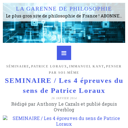
LA GARENNE DE PHILOSOPHIE
Le plus gros site de philosophie de France ! ABONNEZ-VOUS ! 4115 Articles, 1634 abonné·e·s, depuis 2006 . . . . . . . . 2 852 214 pages vues jusqu'à présent. Prestance et être apte à un plus grand nombre de choses.
,
,
,
SÉMINAIRE
PATRICE LORAUX
IMMANUEL KANT
PENSER
PAR SOI-MÊME
SEMINAIRE / Les 4 épreuves du
sens de Patrice Loraux
26 JANVIER 2014
Rédigé par Anthony Le Cazals et publié depuis
Overblog