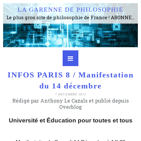
LA GARENNE DE PHILOSOPHIE
Le plus gros site de philosophie de France ! ABONNEZ-VOUS ! 4115 Articles, 1634 abonné·e·s, depuis 2006 . . . . . . . . 2 852 214 pages vues jusqu'à présent. Prestance et être apte à un plus grand nombre de choses.
INFOS PARIS 8 / Manifestation
du 14 décembre
7 DÉCEMBRE 2013
Rédigé par Anthony Le Cazals et publié depuis
Overblog
Université et Éducation pour toutes et tous