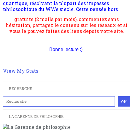
philosophique du WWe siècle. Cette pensée hors
Pour nous soutenir abonnez-vous à la newsletter
contrat est la marque d'une complexité, riche de
gratuite (2 mails par mois), commentez sans
multiples facteurs et échelles. Ce site contient des
hésitation, partagez le contenu sur les réseaux et si
articles pour être apte à un plus grand nombre de
vous le pouvez faîtes des liens depuis votre site.
choses.
Bonne lecture :)
View My Stats
RECHERCHE
LA GARENNE DE PHILOSOPHIE