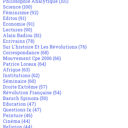
Philosophie Analytique
(101)
Science
(100)
Féminisme
(92)
Editos
(91)
Economie
(91)
Lectures
(90)
Alain Badiou
(81)
Ecrivains
(78)
Sur L'histoire Et Les Révolutions
(76)
Correspondance
(68)
Mouvement Cpe 2006
(66)
Patrice Loraux
(64)
Afrique
(63)
Institutions
(62)
Séminaire
(60)
Droite Extrême
(57)
Révolution Française
(54)
Baruch Spinoza
(50)
Education
(47)
Questions Ix
(47)
Peinture
(46)
Cinéma
(44)
Religion
(44)