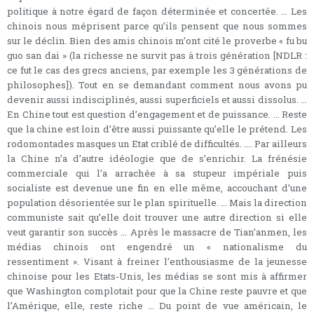
politique à notre égard de façon déterminée et concertée. … Les
chinois nous méprisent parce qu’ils pensent que nous sommes
sur le déclin. Bien des amis chinois m’ont cité le proverbe « fu bu
guo san dai » (la richesse ne survit pas à trois génération [NDLR :
ce fut le cas des grecs anciens, par exemple les 3 générations de
philosophes]). Tout en se demandant comment nous avons pu
devenir aussi indisciplinés, aussi superficiels et aussi dissolus. …
En Chine tout est question d’engagement et de puissance. … Reste
que la chine est loin d’être aussi puissante qu’elle le prétend. Les
rodomontades masques un Etat criblé de difficultés. …. Par ailleurs
la Chine n’a d’autre idéologie que de s’enrichir. La frénésie
commerciale qui l’a arrachée à sa stupeur impériale puis
socialiste est devenue une fin en elle même, accouchant d’une
population désorientée sur le plan spirituelle. … Mais la direction
communiste sait qu’elle doit trouver une autre direction si elle
veut garantir son succès … Après le massacre de Tian’anmen, les
médias chinois ont engendré un « nationalisme du
ressentiment ». Visant à freiner l’enthousiasme de la jeunesse
chinoise pour les Etats-Unis, les médias se sont mis à affirmer
que Washington complotait pour que la Chine reste pauvre et que
l’Amérique, elle, reste riche … Du point de vue américain, le