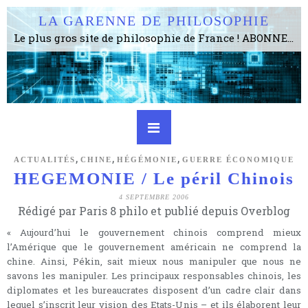
LA GARENNE DE PHILOSOPHIE
Le plus gros site de philosophie de France ! ABONNEZ-VOUS ! 4115 Articles, 1634 abonné·e·s, depuis 2006 . . . . . . . . 2 852 214 pages vues jusqu'à présent. Prestance et être apte à un plus grand nombre de choses.
,
,
,
ACTUALITÉS
CHINE
HÉGÉMONIE
GUERRE ÉCONOMIQUE
HEGEMONIE / Le péril Chinois
4 SEPTEMBRE 2006
Rédigé par Paris 8 philo et publié depuis Overblog
« Aujourd’hui le gouvernement chinois comprend mieux
l’Amérique que le gouvernement américain ne comprend la
chine. Ainsi, Pékin, sait mieux nous manipuler que nous ne
savons les manipuler. Les principaux responsables chinois, les
diplomates et les bureaucrates disposent d’un cadre clair dans
lequel s’inscrit leur vision des Etats-Unis – et ils élaborent leur