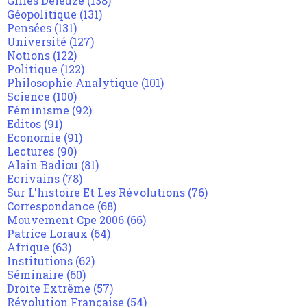
Gilles Deleuze
(138)
Géopolitique
(131)
Pensées
(131)
Université
(127)
Notions
(122)
Politique
(122)
Philosophie Analytique
(101)
Science
(100)
Féminisme
(92)
Editos
(91)
Economie
(91)
Lectures
(90)
Alain Badiou
(81)
Ecrivains
(78)
Sur L'histoire Et Les Révolutions
(76)
Correspondance
(68)
Mouvement Cpe 2006
(66)
Patrice Loraux
(64)
Afrique
(63)
Institutions
(62)
Séminaire
(60)
Droite Extrême
(57)
Révolution Française
(54)