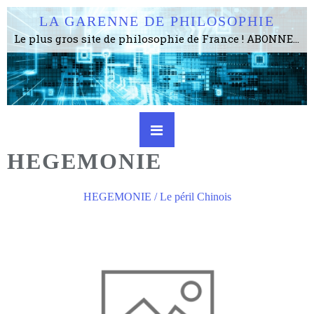
LA GARENNE DE PHILOSOPHIE
Le plus gros site de philosophie de France ! ABONNEZ-VOUS ! 4115 Articles, 1634 abonné·e·s, depuis 2006 . . . . . . . . 2 852 214 pages vues jusqu'à présent. Prestance et être apte à un plus grand nombre de choses.
HEGEMONIE
HEGEMONIE / Le péril Chinois