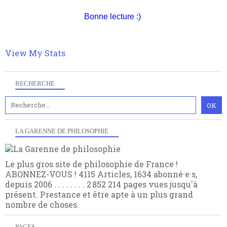
quant à nous déjà basculé d'emblée dans la modernité
Bonne lecture :)
quantique, résolvant la plupart des impasses
philosophique du WWe siècle. Cette pensée hors
contrat est la marque d'une complexité, riche de
multiples facteurs et échelles. Ce site contient des
View My Stats
articles pour être apte à un plus grand nombre de
choses.
RECHERCHE
LA GARENNE DE PHILOSOPHIE
Le plus gros site de philosophie de France !
ABONNEZ-VOUS ! 4115 Articles, 1634 abonné·e·s,
depuis 2006 . . . . . . . . 2 852 214 pages vues jusqu'à
présent. Prestance et être apte à un plus grand
nombre de choses.
PAGES