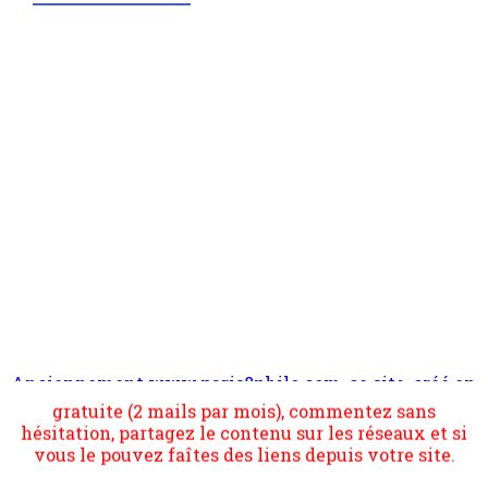
Anciennement www.paris8philo.com, ce site, créé en
Pour nous soutenir abonnez-vous à la newsletter
2006 lors du mouvement anti-CPE, a rendu compte de
gratuite (2 mails par mois), commentez sans
l'actualité et de l'expérimentation à Paris 8. Il
hésitation, partagez le contenu sur les réseaux et si
s'occupe plus largement de rendre compte d'une
vous le pouvez faîtes des liens depuis votre site.
transformation dans les paradigmes philosophiques
suivant la pensée du Dehors ou du Surpli, omme la
nomme les métaphysiciens classique. Nous avons