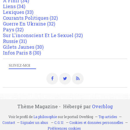
A Finir
(34)
Liens
(34)
Lexiques
(33)
Courants Politiques
(32)
Guerre En Ukraine
(32)
Pays
(32)
Sur L'inconscient Et Le Sexuel
(32)
Russie
(31)
Gilets Jaunes
(30)
Infos Paris 8
(30)
SUIVEZ-MOI
Thème Magazine - Hébergé par
Overblog
Voir le profil de
La philosophie
sur le portail Overblog
Top articles
Contact
Signaler un abus
C.G.U.
Cookies et données personnelles
Préférences cookies