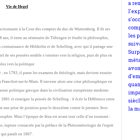
les 
Vie de Hegel
suiv
Surp
méta
onctionnaire à la Cour des comptes du duc de Wurtemberg. Il fit ses
avon
 ans, il entre au séminaire de Tübingen et étudie la philosophie,
d'em
it la connaissance de Hölderlin et de Schelling, avec qui il partage une
quan
el de ses pensées semble s’orienter vers la religion, puis de plus en
impa
plus vers la politique.
sièc
 ; en 1793, il passe les examens de théologie, mais devient ensuite
la m
mult
à Francfort-sur-le-Main. Il traverse alors une crise philosophique en
site
monie politique grecque dans la civilisation européenne moderne.
apte
 1801 et enseigne la pensée de Schelling : il écrit la Différence entre
chos
est une prise de position pour le deuxième contre le premier. Avec
losophie. Mais l’époque de Iéna est avant tout celle d’un tournant :
Pour
e, rupture consacrée par la préface de la Phénoménologie de l'esprit
n
qui paraît en 1807.
moi