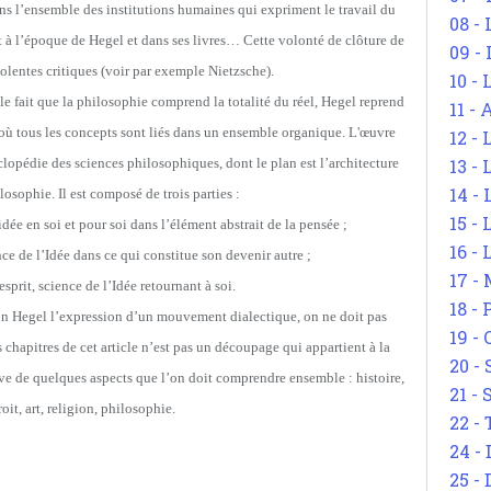
 dans l’ensemble des institutions humaines qui expriment le travail du
08 -
 à l’époque de Hegel et dans ses livres… Cette volonté de clôture de
09 -
iolentes critiques (voir par exemple Nietzsche).
10 -
. le fait que la philosophie comprend la totalité du réel, Hegel reprend
11 -
où tous les concepts sont liés dans un ensemble organique. L'œuvre
12 - 
clopédie des sciences philosophiques, dont le plan est l’architecture
13 -
14 - 
osophie. Il est composé de trois parties :
15 -
dée en soi et pour soi dans l’élément abstrait de la pensée ;
16 - 
nce de l’Idée dans ce qui constitue son devenir autre ;
17 - 
esprit, science de l’Idée retournant à soi.
18 -
elon Hegel l’expression d’un mouvement dialectique, on ne doit pas
19 -
 chapitres de cet article n’est pas un découpage qui appartient à la
20 -
ve de quelques aspects que l’on doit comprendre ensemble : histoire,
21 - 
oit, art, religion, philosophie.
22 - 
24 - 
25 - 