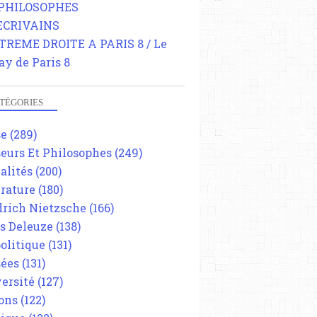
 PHILOSOPHES
 ECRIVAINS
TREME DROITE A PARIS 8 / Le
ay de Paris 8
TÉGORIES
se
(289)
eurs Et Philosophes
(249)
alités
(200)
érature
(180)
drich Nietzsche
(166)
es Deleuze
(138)
olitique
(131)
ées
(131)
ersité
(127)
ons
(122)