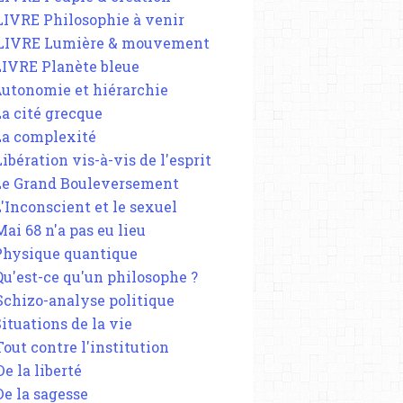
 LIVRE Philosophie à venir
 LIVRE Lumière & mouvement
 LIVRE Planète bleue
 Autonomie et hiérarchie
La cité grecque
 La complexité
Libération vis-à-vis de l'esprit
 Le Grand Bouleversement
L'Inconscient et le sexuel
Mai 68 n'a pas eu lieu
 Physique quantique
 Qu'est-ce qu'un philosophe ?
 Schizo-analyse politique
Situations de la vie
Tout contre l'institution
De la liberté
De la sagesse