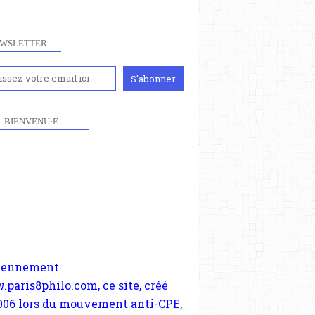
WSLETTER
 . . BIENVENU·E . . . .
iennement
paris8philo.com, ce site, créé
006 lors du mouvement anti-CPE,
ndu compte de l'actualité et de
périmentation à Paris 8. Il
cupe plus largement de rendre
te d'une transformation dans