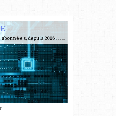
IE
Le plus gros site de philosophie de France ! ABONNEZ-VOUS ! 4115 Articles, 1634 abonné·e·s, depuis 2006 . . . . . . . . 2 852 214 pages vues jusqu'à présent. Prestance et être apte à un plus grand nombre de choses.
T