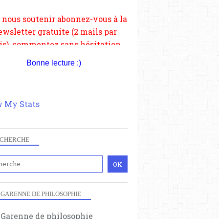
tagez le contenu sur les réseaux
si vous le pouvez faîtes des liens
depuis votre site.
Bonne lecture :)
 My Stats
CHERCHE
 GARENNE DE PHILOSOPHIE