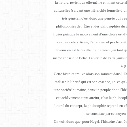
la nature, revient en elle-même en niant cette al
culturelles (suivant une hiérarchie formelle d’u
très général, c’est donc une pensée qui veu
philosophies de l’Être et des philosophies du d
figées puisque le mouvement d’une chose est d’êt
ces deux états. Ainsi, l’être n’est-il pas le cont
devenir en est le résultat : « Le néant, en tant
même chose que l’être. La vérité de l’être, ainsi q
» (
Cette histoire trouve alors son sommet dans l’É
réaliser la liberté qui est son essence, i.e. ce qu
une société humaine, dans un peuple dont l’Idée
cet achèvement étant atteint, c’est la philosoph
liberté du concept, la philosophie reprend en eff
se constitue par ce moyen
On voit donc que, pour Hegel, l’histoire s’achè