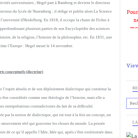
ivités universitaires ; Hegel part à Bamberg et devient le directeur
par
t recteur du lycée de Nuremberg ; il rédige et publie alors La Science
et 
 l’université d'Heidelberg. En 1818, il occupe la chaire de Fichte à
approfondissant plusieurs parties de son Encyclopédie des sciences
stoire, de la religion, l’histoire de la philosophie, etc. En 1831, une
cime l’Europe : Hegel meurt le 14 novembre.
View
ts conceptuels (doctrine)
RE
 l’esprit absolu et de son déploiement dialectique qui constitue la
pu être considérée comme une théologie de l’histoire, mais elle a
 interprétations contradictoires du fait de sa difficulté.
e par la notion de dialectique, qui est tout à la fois un concept, un
LA
, le mouvement réel qui gouverne les choses du monde. La pensée
e de ce qu’il appelle l’Idée, Idée qui, après s’être extériorisée dans