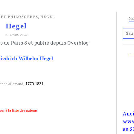
,
 ET PHILOSOPHES
HEGEL
NE
Hegel
21 MARS 2006
s de Paris 8 et publié depuis Overblog
. .
iedrich Wilhelm Hegel
Anc
ophe allemand,
1770-1831
www.
en 2
a re
our à la liste des auteurs
l'ex
s'oc
comp