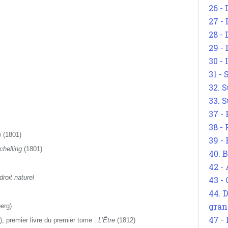
26 - 
27 -
28 - 
29 -
30 -
31 -
32. S
33. S
37 -
38 -
m
(1801)
39 -
chelling
(1801)
40. 
42 -
droit naturel
43 -
44. 
gran
erg)
47 -
e), premier livre du premier tome :
L’Être
(1812)