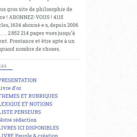
lus gros site de philosophie de
ce ! ABONNEZ-VOUS ! 4115
cles, 1634 abonné·e·s, depuis 2006
 . . . . . 2 852 214 pages vues jusqu'à
ent. Prestance et être apte à un
 grand nombre de choses.
GES
 PRESENTATION
Livre d'or
 THEMES ET RUBRIQUES
 LEXIQUE ET NOTIONS
 LISTE PENSEURS
 Notre rédaction
 LIVRES ICI DISPONIBLES
 LIVRE Peuple & création