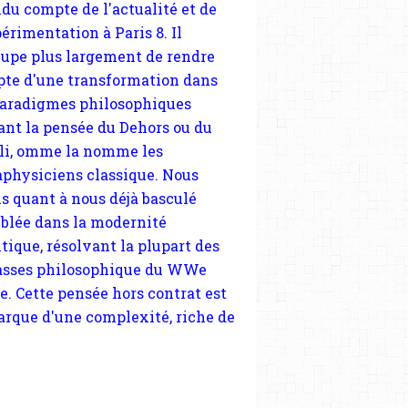
paradigmes philosophiques
ant la pensée du Dehors ou du
li, omme la nomme les
physiciens classique. Nous
s quant à nous déjà basculé
blée dans la modernité
tique, résolvant la plupart des
sses philosophique du WWe
le. Cette pensée hors contrat est
arque d'une complexité, riche de
iples facteurs et échelles. Ce
 contient des articles pour être
 à un plus grand nombre de
es.
 nous soutenir abonnez-vous à la
ewsletter gratuite (2 mails par
s), commentez sans hésitation,