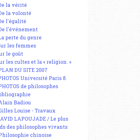
De la vérité
 De la volonté
De l'égalité
 De l'événement
 La perte du genre
 Sur les femmes
ur le goût
ur les cultes et la « religion. »
 PLAN DU SITE 2007
 PHOTOS Université Paris 8
 PHOTOS de philosophes
Bibliographie
 Alain Badiou
 Gilles Louise - Travaux
DAVID LAPOUJADE / Le plus
ds des philosophes vivants
 Philosophie chinoise