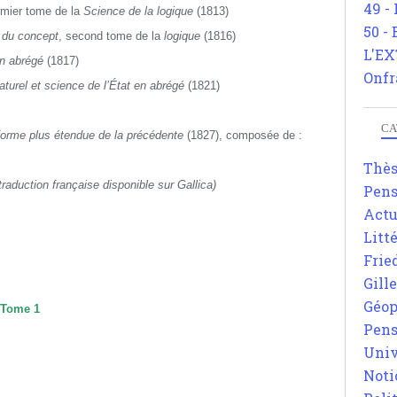
49 -
emier tome de la
Science de la logique
(1813)
50 -
e du concept
, second tome de la
logique
(1816)
L'EX
n abrégé
(1817)
Onfr
naturel et science de l’État en abrégé
(1821)
CA
forme plus étendue de la précédente
(1827), composée de :
Thè
traduction française disponible sur Gallica)
Pens
Actu
Litt
Frie
Gill
Géop
 Tome 1
Pens
Univ
Noti