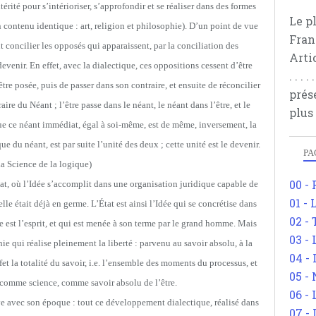
térité pour s’intérioriser, s’approfondir et se réaliser dans des formes
Le p
n contenu identique : art, religion et philosophie). D’un point de vue
Fran
t concilier les opposés qui apparaissent, par la conciliation des
Arti
evenir. En effet, avec la dialectique, ces oppositions cessent d’être
. . .
re posée, puis de passer dans son contraire, et ensuite de réconcilier
prés
raire du Néant ; l’être passe dans le néant, le néant dans l’être, et le
plus
 que ce néant immédiat, égal à soi-même, est de même, inversement, la
ue du néant, est par suite l’unité des deux ; cette unité est le devenir.
PA
La Science de la logique)
00 -
tat, où l’Idée s’accomplit dans une organisation juridique capable de
01 - 
’elle était déjà en germe. L’État est ainsi l’Idée qui se concrétise dans
02 -
 est l’esprit, et qui est menée à son terme par le grand homme. Mais
03 -
ie qui réalise pleinement la liberté : parvenu au savoir absolu, à la
04 -
et la totalité du savoir, i.e. l’ensemble des moments du processus, et
05 -
 comme science, comme savoir absolu de l’être.
06 -
ve avec son époque : tout ce développement dialectique, réalisé dans
07 -