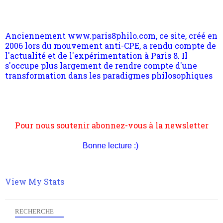
Anciennement www.paris8philo.com, ce site, créé en
2006 lors du mouvement anti-CPE, a rendu compte de
l'actualité et de l'expérimentation à Paris 8. Il
s'occupe plus largement de rendre compte d'une
transformation dans les paradigmes philosophiques
suivant la pensée du Dehors ou du Surpli, omme la
nomme les métaphysiciens classique. Nous avons
quant à nous déjà basculé d'emblée dans la modernité
quantique, résolvant la plupart des impasses
philosophique du WWe siècle. Cette pensée hors
Pour nous soutenir abonnez-vous à la newsletter
contrat est la marque d'une complexité, riche de
gratuite (2 mails par mois), commentez sans
multiples facteurs et échelles. Ce site contient des
hésitation, partagez le contenu sur les réseaux et si
articles pour être apte à un plus grand nombre de
vous le pouvez faîtes des liens depuis votre site.
choses.
Bonne lecture :)
View My Stats
RECHERCHE