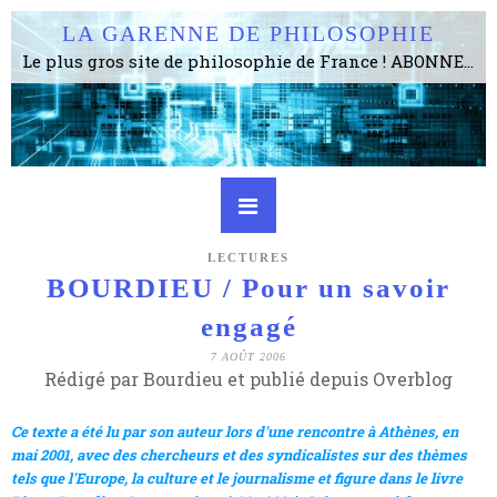
LA GARENNE DE PHILOSOPHIE
Le plus gros site de philosophie de France ! ABONNEZ-VOUS ! 4115 Articles, 1634 abonné·e·s, depuis 2006 . . . . . . . . 2 852 214 pages vues jusqu'à présent. Prestance et être apte à un plus grand nombre de choses.
LECTURES
BOURDIEU / Pour un savoir
engagé
7 AOÛT 2006
Rédigé par Bourdieu et publié depuis Overblog
Ce texte a été lu par son auteur lors d'une rencontre à Athènes, en
mai 2001, avec des chercheurs et des syndicalistes sur des thèmes
tels que l'Europe, la culture et le journalisme et figure dans le livre