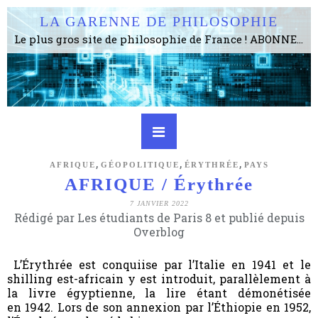
LA GARENNE DE PHILOSOPHIE
Le plus gros site de philosophie de France ! ABONNEZ-VOUS ! 4115 Articles, 1634 abonné·e·s, depuis 2006 . . . . . . . . 2 852 214 pages vues jusqu'à présent. Prestance et être apte à un plus grand nombre de choses.
,
,
,
AFRIQUE
GÉOPOLITIQUE
ÉRYTHRÉE
PAYS
AFRIQUE / Érythrée
7 JANVIER 2022
Rédigé par Les étudiants de Paris 8 et publié depuis
Overblog
L’Érythrée est conquiise par l’Italie en 1941 et le
shilling est-africain y est introduit, parallèlement à
la livre égyptienne, la lire étant démonétisée
en 1942. Lors de son annexion par l’Éthiopie en 1952,