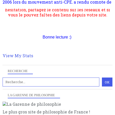
hésitation, partagez le contenu sur les réseaux et si
s'occupe plus largement de rendre compte d'une
vous le pouvez faîtes des liens depuis votre site.
transformation dans les paradigmes philosophiques
suivant la pensée du Dehors ou du Surpli, omme la
nomme les métaphysiciens classique. Nous avons
quant à nous déjà basculé d'emblée dans la modernité
quantique, résolvant la plupart des impasses
philosophique du WWe siècle. Cette pensée hors
Bonne lecture :)
contrat est la marque d'une complexité, riche de
multiples facteurs et échelles. Ce site contient des
articles pour être apte à un plus grand nombre de
choses.
View My Stats
RECHERCHE
LA GARENNE DE PHILOSOPHIE
Le plus gros site de philosophie de France !