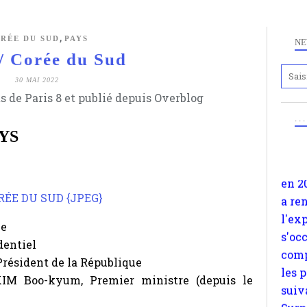
,
RÉE DU SUD
PAYS
NE
/ Corée du Sud
Anc
30 MAI 2022
www.
s de Paris 8 et publié depuis Overblog
en 2
. .
a re
YS
l'ex
s'oc
comp
les 
suiv
ée
Surp
dentiel
méta
 Président de la République
avon
IM Boo-kyum, Premier ministre (depuis le
d'em
quan