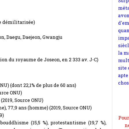
impa
sièc
la m
e démilitarisée)
mult
site
eon, Daegu, Daejeon, Gwangju
apte
chos
tion du royaume de Joseon, en 2 333 av. J-C)
ONU) (dont 22,1% de plus de 60 ans)
Pour
ource ONU)
n
 (2019, Source ONU)
moi
me), 77,9 ans (homme) (2019, Source ONU)
par
9)
et 
 bouddhisme (15,5 %), protestantisme (19,7 %),