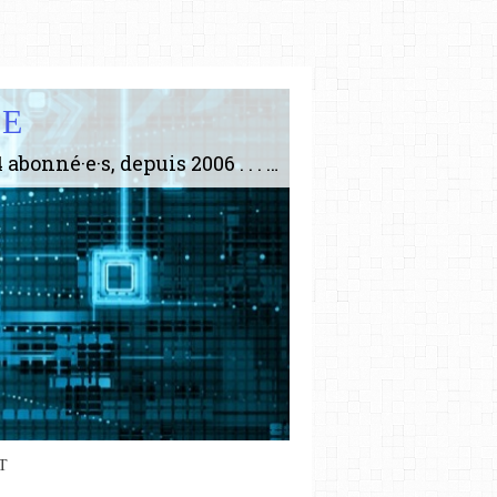
IE
Le plus gros site de philosophie de France ! ABONNEZ-VOUS ! 4115 Articles, 1634 abonné·e·s, depuis 2006 . . . . . . . . 2 852 214 pages vues jusqu'à présent. Prestance et être apte à un plus grand nombre de choses.
T