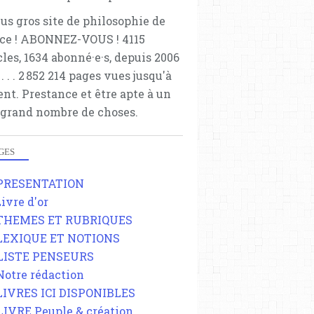
lus gros site de philosophie de
ce ! ABONNEZ-VOUS ! 4115
cles, 1634 abonné·e·s, depuis 2006
 . . . . . 2 852 214 pages vues jusqu'à
ent. Prestance et être apte à un
 grand nombre de choses.
GES
 PRESENTATION
Livre d'or
 THEMES ET RUBRIQUES
 LEXIQUE ET NOTIONS
 LISTE PENSEURS
 Notre rédaction
 LIVRES ICI DISPONIBLES
 LIVRE Peuple & création