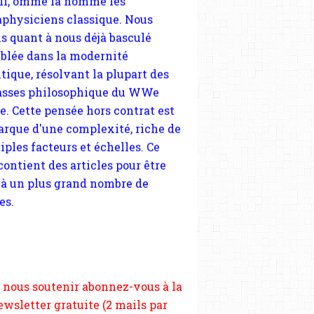
sses philosophique du WWe
le. Cette pensée hors contrat est
arque d'une complexité, riche de
iples facteurs et échelles. Ce
 contient des articles pour être
 à un plus grand nombre de
es.
 nous soutenir abonnez-vous à la
ewsletter gratuite (2 mails par
s), commentez sans hésitation,
tagez le contenu sur les réseaux
si vous le pouvez faîtes des liens
depuis votre site.