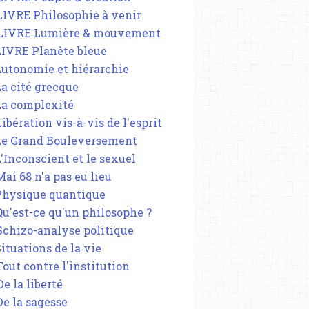
 LIVRE Philosophie à venir
 LIVRE Lumière & mouvement
 LIVRE Planète bleue
 Autonomie et hiérarchie
La cité grecque
 La complexité
Libération vis-à-vis de l'esprit
 Le Grand Bouleversement
L'Inconscient et le sexuel
Mai 68 n'a pas eu lieu
 Physique quantique
 Qu'est-ce qu'un philosophe ?
 Schizo-analyse politique
Situations de la vie
Tout contre l'institution
De la liberté
De la sagesse