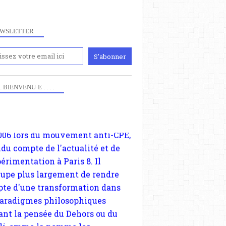
WSLETTER
iennement
paris8philo.com, ce site, créé
006 lors du mouvement anti-CPE,
 . . BIENVENU·E . . . .
ndu compte de l'actualité et de
périmentation à Paris 8. Il
cupe plus largement de rendre
te d'une transformation dans
paradigmes philosophiques
ant la pensée du Dehors ou du
li, omme la nomme les
physiciens classique. Nous
s quant à nous déjà basculé
blée dans la modernité
tique, résolvant la plupart des