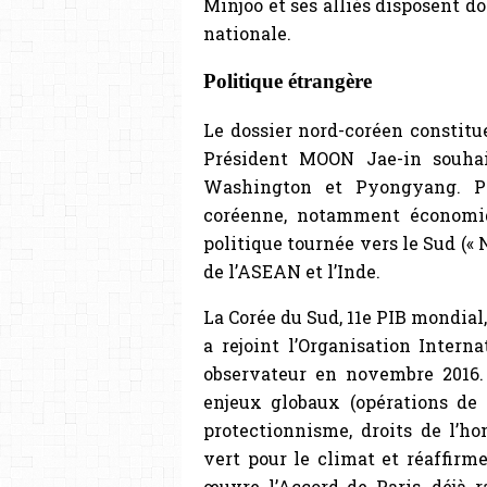
Minjoo et ses alliés disposent d
nationale.
Politique étrangère
Le dossier nord-coréen constitue
Président MOON Jae-in souhai
Washington et Pyongyang. Par
coréenne, notamment économiq
politique tournée vers le Sud (« 
de l’ASEAN et l’Inde.
La Corée du Sud, 11e PIB mondial,
a rejoint l’Organisation Intern
observateur en novembre 2016. 
enjeux globaux (opérations de 
protectionnisme, droits de l’h
vert pour le climat et réaffir
œuvre l’Accord de Paris, déjà ra