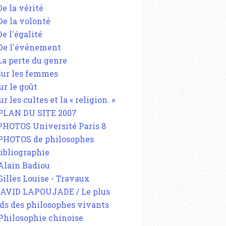
De la vérité
 De la volonté
De l'égalité
 De l'événement
 La perte du genre
 Sur les femmes
ur le goût
ur les cultes et la « religion. »
 PLAN DU SITE 2007
 PHOTOS Université Paris 8
 PHOTOS de philosophes
Bibliographie
 Alain Badiou
 Gilles Louise - Travaux
DAVID LAPOUJADE / Le plus
ds des philosophes vivants
 Philosophie chinoise