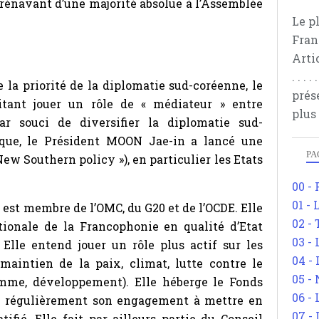
orénavant d’une majorité absolue à l’Assemblée
Le p
Fran
Arti
. . .
 la priorité de la diplomatie sud-coréenne, le
prés
tant jouer un rôle de « médiateur » entre
plus
 souci de diversifier la diplomatie sud-
ue, le Président MOON Jae-in a lancé une
PA
New Southern policy »), en particulier les Etats
00 -
01 - 
 est membre de l’OMC, du G20 et de l’OCDE. Elle
02 -
ationale de la Francophonie en qualité d’Etat
03 -
Elle entend jouer un rôle plus actif sur les
04 -
maintien de la paix, climat, lutte contre le
05 -
omme, développement). Elle héberge le Fonds
06 -
me régulièrement son engagement à mettre en
07 -
tifié. Elle fait par ailleurs partie du Conseil