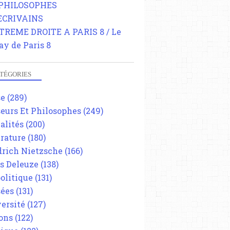
 PHILOSOPHES
 ECRIVAINS
TREME DROITE A PARIS 8 / Le
ay de Paris 8
TÉGORIES
se
(289)
eurs Et Philosophes
(249)
alités
(200)
érature
(180)
drich Nietzsche
(166)
es Deleuze
(138)
olitique
(131)
ées
(131)
ersité
(127)
ons
(122)