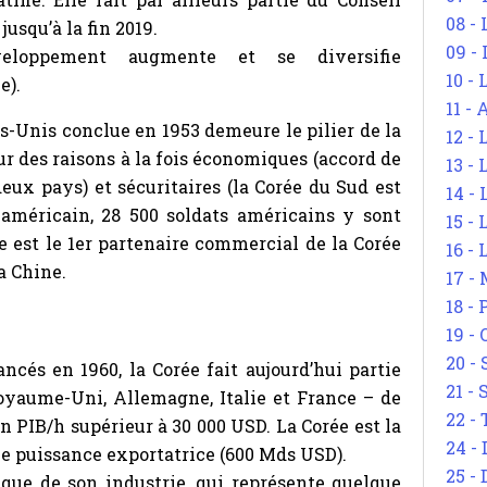
08 -
squ’à la fin 2019.
09 -
eloppement augmente et se diversifie
10 -
e).
11 -
ts-Unis conclue en 1953 demeure le pilier de la
12 - 
r des raisons à la fois économiques (accord de
13 -
eux pays) et sécuritaires (la Corée du Sud est
14 - 
 américain, 28 500 soldats américains y sont
15 -
ne est le 1er partenaire commercial de la Corée
16 - 
la Chine.
17 - 
18 -
19 -
20 -
és en 1960, la Corée fait aujourd’hui partie
21 - 
oyaume-Uni, Allemagne, Italie et France – de
22 - 
n PIB/h supérieur à 30 000 USD. La Corée est la
24 - 
e puissance exportatrice (600 Mds USD).
25 - 
que de son industrie, qui représente quelque