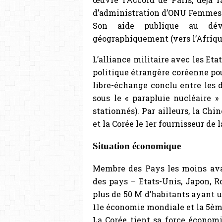
d’administration d’ONU Femmes ju
Son aide publique au dév
géographiquement (vers l’Afriqu
L’alliance militaire avec les Eta
politique étrangère coréenne pou
libre-échange conclu entre les d
sous le « parapluie nucléaire »
stationnés). Par ailleurs, la Chi
et la Corée le 1er fournisseur de 
Situation économique
Membre des Pays les moins avanc
des pays – Etats-Unis, Japon, R
plus de 50 M d’habitants ayant u
11e économie mondiale et la 5èm
La Corée tient sa force économi