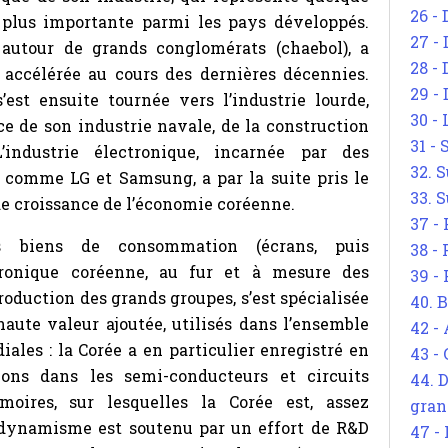
26 - 
a plus importante parmi les pays développés.
27 -
é autour de grands conglomérats (chaebol), a
28 - 
 accélérée au cours des dernières décennies.
29 -
s’est ensuite tournée vers l’industrie lourde,
30 -
 de son industrie navale, de la construction
31 -
industrie électronique, incarnée par des
32. S
 comme LG et Samsung, a par la suite pris le
33. S
e croissance de l’économie coréenne.
37 -
es biens de consommation (écrans, puis
38 -
ctronique coréenne, au fur et à mesure des
39 -
roduction des grands groupes, s’est spécialisée
40. 
haute valeur ajoutée, utilisés dans l’ensemble
42 -
ales : la Corée a en particulier enregistré en
43 -
ons dans les semi-conducteurs et circuits
44. 
oires, sur lesquelles la Corée est, assez
gran
 dynamisme est soutenu par un effort de R&D
47 -