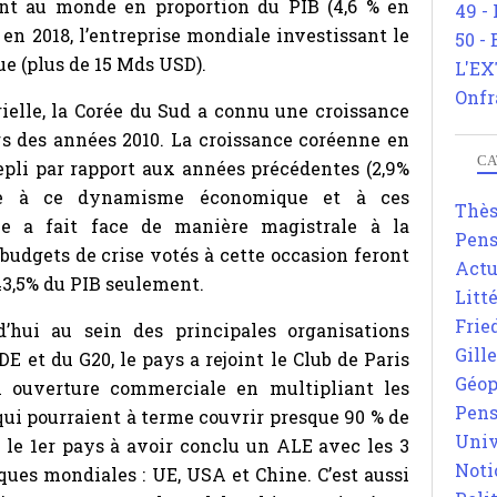
ant au monde en proportion du PIB (4,6 % en
49 -
en 2018, l’entreprise mondiale investissant le
50 -
ue (plus de 15 Mds USD).
L'EX
Onfr
rielle, la Corée du Sud a connu une croissance
s des années 2010. La croissance coréenne en
CA
 repli par rapport aux années précédentes (2,9%
âce à ce dynamisme économique et à ces
Thè
ée a fait face de manière magistrale à la
Pens
budgets de crise votés à cette occasion feront
Actu
 43,5% du PIB seulement.
Litt
Frie
’hui au sein des principales organisations
Gill
E et du G20, le pays a rejoint le Club de Paris
Géop
n ouverture commerciale en multipliant les
Pens
qui pourraient à terme couvrir presque 90 % de
Univ
i le 1er pays à avoir conclu un ALE avec les 3
Noti
ues mondiales : UE, USA et Chine. C’est aussi