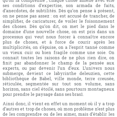
qu’on la comprenne ; chaque chose amène avec elle
ses conditions d’expertise, son armada de faits,
d’anecdotes, de subtilités. Dès qu’on pense à présent,
on ne pense pas assez : on est accusé de trancher, de
simplifier, de caricaturer, de voiler le foisonnement
des choses. Dès qu’on dit, on met le pied dans le
domaine d’une nouvelle chose, on est pris dans un
processus qui veut nous forcer à connaître encore
plus de choses, et à force de courir après les
multiplicités, on s’épuise, on a l’esprit tanné comme
un vieux cuir ou bien fragile comme une soie. On
connait toutes les raisons de ne plus rien dire, on
finit par abandonner le champ de la pensée aux
experts, ou par devenir l’un d’eux. L’univers nous
submerge, devient ce labyrinthe deleuzien, cette
bibliothèque de Babel, ville monde, terre creusée,
réticulée, segmentée sur tout son volume, sans
horizon, sans ciel étoilé, sans pourtours montagneux
pour prendre le paysage dans ses bras1.
Ainsi donc, il vient en effet un moment où il y a trop
d’autres et trop de choses, où mon problème n’est plus
de les comprendre ou de les aimer, mais d’établir les