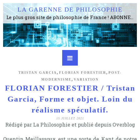
LA GARENNE DE PHILOSOPHIE
Le plus gros site de philosophie de France ! ABONNEZ-VOUS ! 4115 Articles, 1634 abonné·e·s, depuis 2006 . . . . . . . . 2 852 214 pages vues jusqu'à présent. Prestance et être apte à un plus grand nombre de choses.
,
,
TRISTAN GARCIA
FLORIAN FORESTIER
POST-
,
MODERNISME
VARIATION
FLORIAN FORESTIER / Tristan
Garcia, Forme et objet. Loin du
réalisme spéculatif.
15 JUILLET 2021
Rédigé par La Philosophie et publié depuis Overblog
Quentin Meillassoux est une sorte de Kant de notre