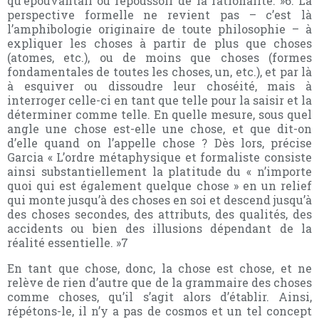
qu’épouvantail ou repoussoir de la rationalité. »6. La
perspective formelle ne revient pas – c’est là
l’amphibologie originaire de toute philosophie – à
expliquer les choses à partir de plus que choses
(atomes, etc.), ou de moins que choses (formes
fondamentales de toutes les choses, un, etc.), et par là
à esquiver ou dissoudre leur choséité, mais à
interroger celle-ci en tant que telle pour la saisir et la
déterminer comme telle. En quelle mesure, sous quel
angle une chose est-elle une chose, et que dit-on
d’elle quand on l’appelle chose ? Dès lors, précise
Garcia « L’ordre métaphysique et formaliste consiste
ainsi substantiellement la platitude du « n’importe
quoi qui est également quelque chose » en un relief
qui monte jusqu’à des choses en soi et descend jusqu’à
des choses secondes, des attributs, des qualités, des
accidents ou bien des illusions dépendant de la
réalité essentielle. »7
En tant que chose, donc, la chose est chose, et ne
relève de rien d’autre que de la grammaire des choses
comme choses, qu’il s’agit alors d’établir. Ainsi,
répétons-le, il n’y a pas de cosmos et un tel concept