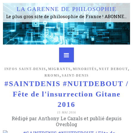
LA GARENNE DE PHILOSOPHIE
Le plus gros site de philosophie de France ! ABONNEZ-VOUS ! 4115 Articles, 1634 abonné·e·s, depuis 2006 . . . . . . . . 2 852 214 pages vues jusqu'à présent. Prestance et être apte à un plus grand nombre de choses.
,
,
,
,
INFOS SAINT-DENIS
MIGRANTS
MINORITÉS
NUIT DEBOUT
,
RROMS
SAINT-DENIS
#SAINTDENIS #NUITDEBOUT /
Fête de l'insurrection Gitane
2016
15 MAI 2016
Rédigé par Anthony Le Cazals et publié depuis
Overblog