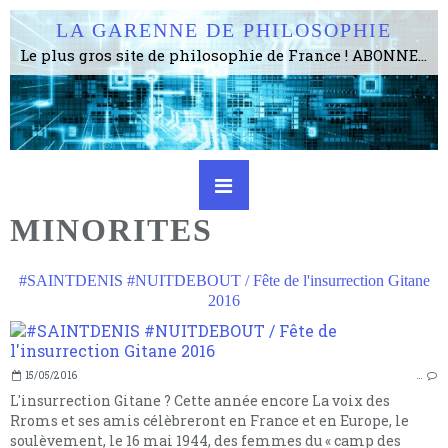
LA GARENNE DE PHILOSOPHIE
Le plus gros site de philosophie de France ! ABONNEZ-VOUS ! 4115 Articles, 1634 abonné·e·s, depuis 2006 . . . . . . . . 2 852 214 pages vues jusqu'à présent. Prestance et être apte à un plus grand nombre de choses.
MINORITES
#SAINTDENIS #NUITDEBOUT / Fête de l'insurrection Gitane
2016
15/05/2016
…
L'insurrection Gitane ? Cette année encore La voix des
Rroms et ses amis célèbreront en France et en Europe, le
soulèvement, le 16 mai 1944, des femmes du « camp des