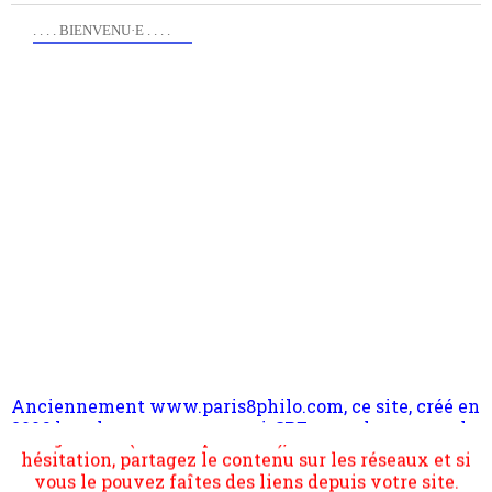
. . . . BIENVENU·E . . . .
Anciennement www.paris8philo.com, ce site, créé en
Pour nous soutenir abonnez-vous à la newsletter
2006 lors du mouvement anti-CPE, a rendu compte de
gratuite (2 mails par mois), commentez sans
l'actualité et de l'expérimentation à Paris 8. Il
hésitation, partagez le contenu sur les réseaux et si
s'occupe plus largement de rendre compte d'une
vous le pouvez faîtes des liens depuis votre site.
transformation dans les paradigmes philosophiques
suivant la pensée du Dehors ou du Surpli, omme la