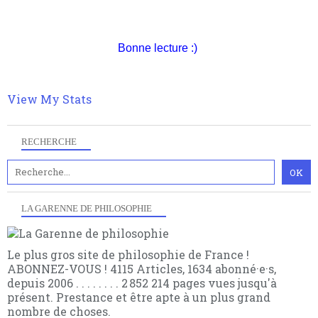
nomme les métaphysiciens classique. Nous avons
quant à nous déjà basculé d'emblée dans la modernité
quantique, résolvant la plupart des impasses
Bonne lecture :)
philosophique du WWe siècle. Cette pensée hors
contrat est la marque d'une complexité, riche de
multiples facteurs et échelles. Ce site contient des
articles pour être apte à un plus grand nombre de
View My Stats
choses.
RECHERCHE
LA GARENNE DE PHILOSOPHIE
Le plus gros site de philosophie de France !
ABONNEZ-VOUS ! 4115 Articles, 1634 abonné·e·s,
depuis 2006 . . . . . . . . 2 852 214 pages vues jusqu'à
présent. Prestance et être apte à un plus grand
nombre de choses.