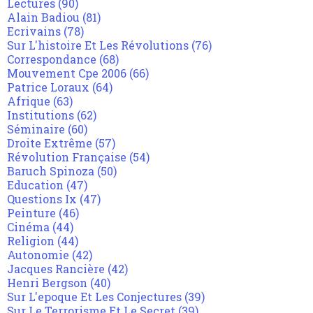
Lectures
(90)
Alain Badiou
(81)
Ecrivains
(78)
Sur L'histoire Et Les Révolutions
(76)
Correspondance
(68)
Mouvement Cpe 2006
(66)
Patrice Loraux
(64)
Afrique
(63)
Institutions
(62)
Séminaire
(60)
Droite Extrême
(57)
Révolution Française
(54)
Baruch Spinoza
(50)
Education
(47)
Questions Ix
(47)
Peinture
(46)
Cinéma
(44)
Religion
(44)
Autonomie
(42)
Jacques Rancière
(42)
Henri Bergson
(40)
Sur L'epoque Et Les Conjectures
(39)
Sur Le Terrorisme Et Le Secret
(39)