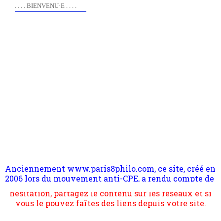
. . . . BIENVENU·E . . . .
Anciennement www.paris8philo.com, ce site, créé en
Pour nous soutenir abonnez-vous à la newsletter
2006 lors du mouvement anti-CPE, a rendu compte de
gratuite (2 mails par mois), commentez sans
l'actualité et de l'expérimentation à Paris 8. Il
hésitation, partagez le contenu sur les réseaux et si
s'occupe plus largement de rendre compte d'une
vous le pouvez faîtes des liens depuis votre site.
transformation dans les paradigmes philosophiques
suivant la pensée du Dehors ou du Surpli, omme la
nomme les métaphysiciens classique. Nous avons
quant à nous déjà basculé d'emblée dans la modernité