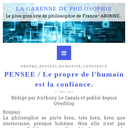
LA GARENNE DE PHILOSOPHIE
Le plus gros site de philosophie de France ! ABONNEZ-VOUS ! 4115 Articles, 1634 abonné·e·s, depuis 2006 . . . . . . . . 2 852 214 pages vues jusqu'à présent. Prestance et être apte à un plus grand nombre de choses.
,
,
,
PROPRE
PENSÉES
HUMANITÉ
CONFIANCE
PENSEE / Le propre de l'humain
est la confiance.
17 MAI 2015
Rédigé par Anthony Le Cazals et publié depuis
Overblog
Bonjour
La philosophie se porte bien, très bien, bien que
souterraine, presque bohème. Non elle n'est pas