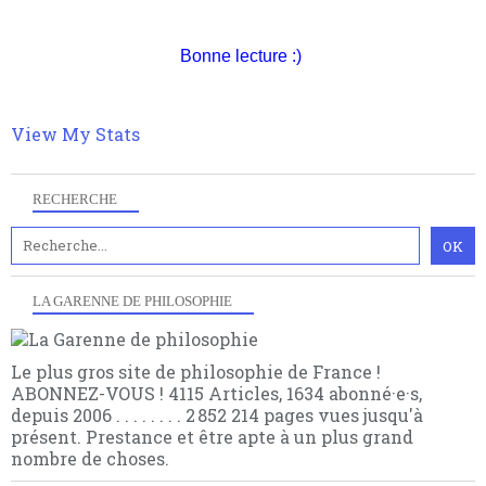
quantique, résolvant la plupart des impasses
philosophique du WWe siècle. Cette pensée hors
Bonne lecture :)
contrat est la marque d'une complexité, riche de
multiples facteurs et échelles. Ce site contient des
articles pour être apte à un plus grand nombre de
choses.
View My Stats
RECHERCHE
LA GARENNE DE PHILOSOPHIE
Le plus gros site de philosophie de France !
ABONNEZ-VOUS ! 4115 Articles, 1634 abonné·e·s,
depuis 2006 . . . . . . . . 2 852 214 pages vues jusqu'à
présent. Prestance et être apte à un plus grand
nombre de choses.