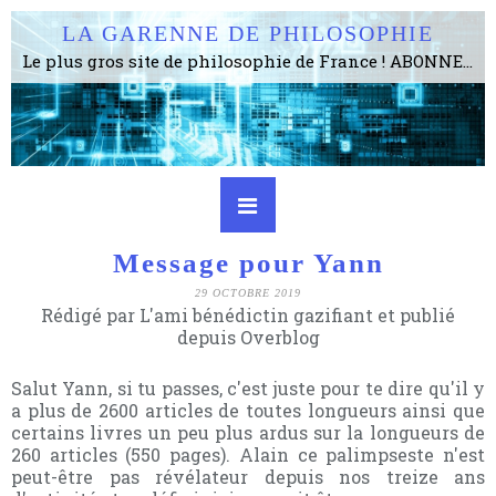
LA GARENNE DE PHILOSOPHIE
Le plus gros site de philosophie de France ! ABONNEZ-VOUS ! 4115 Articles, 1634 abonné·e·s, depuis 2006 . . . . . . . . 2 852 214 pages vues jusqu'à présent. Prestance et être apte à un plus grand nombre de choses.
Message pour Yann
29 OCTOBRE 2019
Rédigé par L'ami bénédictin gazifiant et publié
depuis Overblog
Salut Yann, si tu passes, c'est juste pour te dire qu'il y
a plus de 2600 articles de toutes longueurs ainsi que
certains livres un peu plus ardus sur la longueurs de
260 articles (550 pages). Alain ce palimpseste n'est
peut-être pas révélateur depuis nos treize ans