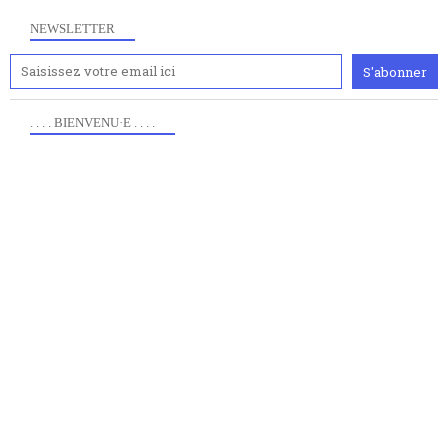
NEWSLETTER
. . . . BIENVENU·E . . . .
Anciennement www.paris8philo.com, ce site, créé en
Pour nous soutenir abonnez-vous à la newsletter