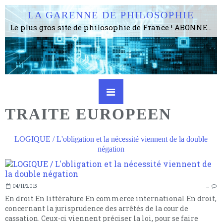
LA GARENNE DE PHILOSOPHIE
Le plus gros site de philosophie de France ! ABONNEZ-VOUS ! 4115 Articles, 1634 abonné·e·s, depuis 2006 . . . . . . . . 2 852 214 pages vues jusqu'à présent. Prestance et être apte à un plus grand nombre de choses.
TRAITE EUROPEEN
LOGIQUE / L'obligation et la nécessité viennent de la double
négation
04/11/2015
…
En droit En littérature En commerce international En droit,
concernant la jurisprudence des arrêtés de la cour de
cassation. Ceux-ci viennent préciser la loi, pour se faire