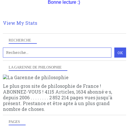
quantique, résolvant la plupart des impasses
Bonne lecture :)
philosophique du WWe siècle. Cette pensée hors
contrat est la marque d'une complexité, riche de
multiples facteurs et échelles. Ce site contient des
View My Stats
articles pour être apte à un plus grand nombre de
choses.
RECHERCHE
LA GARENNE DE PHILOSOPHIE
Le plus gros site de philosophie de France !
ABONNEZ-VOUS ! 4115 Articles, 1634 abonné·e·s,
depuis 2006 . . . . . . . . 2 852 214 pages vues jusqu'à
présent. Prestance et être apte à un plus grand
nombre de choses.
PAGES