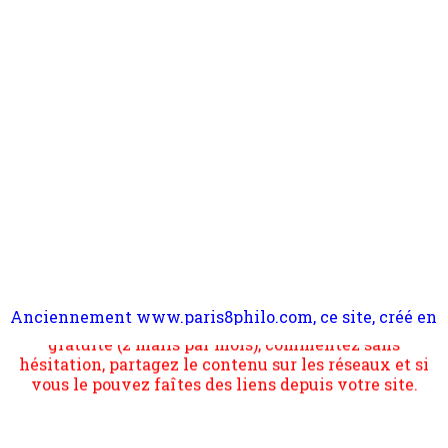
Anciennement www.paris8philo.com, ce site, créé en
Pour nous soutenir abonnez-vous à la newsletter
2006 lors du mouvement anti-CPE, a rendu compte de
gratuite (2 mails par mois), commentez sans
l'actualité et de l'expérimentation à Paris 8. Il
hésitation, partagez le contenu sur les réseaux et si
s'occupe plus largement de rendre compte d'une
vous le pouvez faîtes des liens depuis votre site.
transformation dans les paradigmes philosophiques
suivant la pensée du Dehors ou du Surpli, omme la
nomme les métaphysiciens classique. Nous avons
quant à nous déjà basculé d'emblée dans la modernité