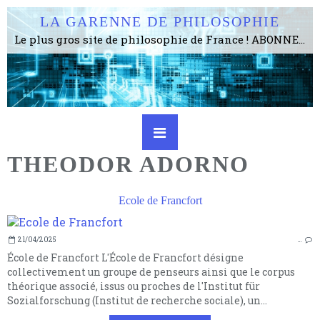
LA GARENNE DE PHILOSOPHIE
Le plus gros site de philosophie de France ! ABONNEZ-VOUS ! 4115 Articles, 1634 abonné·e·s, depuis 2006 . . . . . . . . 2 852 214 pages vues jusqu'à présent. Prestance et être apte à un plus grand nombre de choses.
THEODOR ADORNO
Ecole de Francfort
21/04/2025
…
École de Francfort L'École de Francfort désigne
collectivement un groupe de penseurs ainsi que le corpus
théorique associé, issus ou proches de l'Institut für
Sozialforschung (Institut de recherche sociale), un...