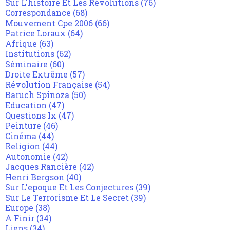
Sur L'histoire Et Les Révolutions
(76)
Correspondance
(68)
Mouvement Cpe 2006
(66)
Patrice Loraux
(64)
Afrique
(63)
Institutions
(62)
Séminaire
(60)
Droite Extrême
(57)
Révolution Française
(54)
Baruch Spinoza
(50)
Education
(47)
Questions Ix
(47)
Peinture
(46)
Cinéma
(44)
Religion
(44)
Autonomie
(42)
Jacques Rancière
(42)
Henri Bergson
(40)
Sur L'epoque Et Les Conjectures
(39)
Sur Le Terrorisme Et Le Secret
(39)
Europe
(38)
A Finir
(34)
Liens
(34)