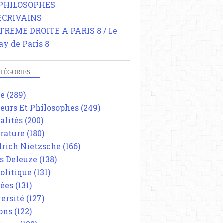
 PHILOSOPHES
 ECRIVAINS
TREME DROITE A PARIS 8 / Le
ay de Paris 8
TÉGORIES
se
(289)
eurs Et Philosophes
(249)
alités
(200)
érature
(180)
drich Nietzsche
(166)
es Deleuze
(138)
olitique
(131)
ées
(131)
ersité
(127)
ons
(122)