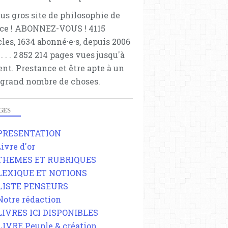
lus gros site de philosophie de
ce ! ABONNEZ-VOUS ! 4115
cles, 1634 abonné·e·s, depuis 2006
 . . . . . 2 852 214 pages vues jusqu'à
ent. Prestance et être apte à un
 grand nombre de choses.
GES
 PRESENTATION
Livre d'or
 THEMES ET RUBRIQUES
 LEXIQUE ET NOTIONS
 LISTE PENSEURS
 Notre rédaction
 LIVRES ICI DISPONIBLES
 LIVRE Peuple & création