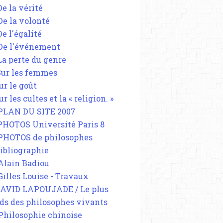
De la vérité
 De la volonté
De l'égalité
 De l'événement
 La perte du genre
 Sur les femmes
ur le goût
ur les cultes et la « religion. »
 PLAN DU SITE 2007
 PHOTOS Université Paris 8
 PHOTOS de philosophes
Bibliographie
 Alain Badiou
 Gilles Louise - Travaux
DAVID LAPOUJADE / Le plus
ds des philosophes vivants
 Philosophie chinoise