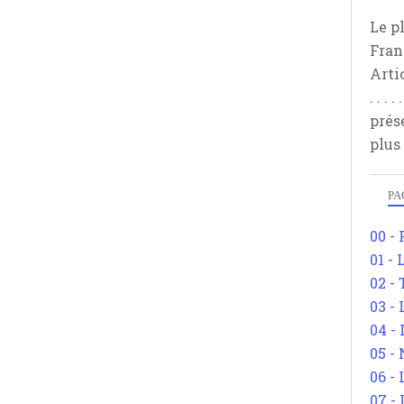
Le p
Fran
Arti
. . .
prés
plus
PA
00 -
01 - 
02 -
03 -
04 -
05 -
06 -
07 -