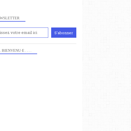
WSLETTER
MAX HORKHEIMER
 . . BIENVENU·E . . . .
PENSEURS ET PHILOSOPHES
ECOLE DE FRANCFORT
MARXISME