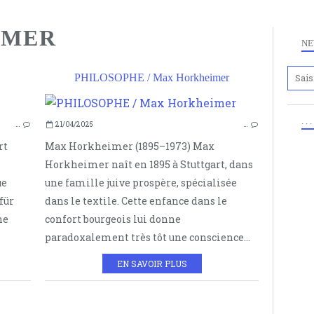
IMER
NE
PHILOSOPHE / Max Horkheimer
ECOLE DE FRANCFORT
. .
…
21/04/2025
…
WALTER BENJAMIN
rt
Max Horkheimer (1895–1973) Max
THEODOR ADORNO
Horkheimer naît en 1895 à Stuttgart, dans
MAX HORKHEIMER
ue
une famille juive prospère, spécialisée
LEO LÖWENTHAL
 für
dans le textile. Cette enfance dans le
HERBERT MARCUSE
he
confort bourgeois lui donne
ERICH FROMM
paradoxalement très tôt une conscience...
EN SAVOIR PLUS