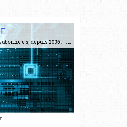
IE
Le plus gros site de philosophie de France ! ABONNEZ-VOUS ! 4115 Articles, 1634 abonné·e·s, depuis 2006 . . . . . . . . 2 852 214 pages vues jusqu'à présent. Prestance et être apte à un plus grand nombre de choses.
T