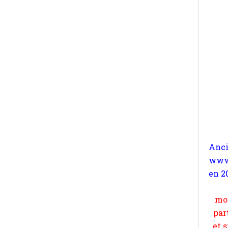
Anc
www.
en 2
Pour
a re
n
l'ex
moi
s'oc
par
comp
et 
les 
suiv
Surp
méta