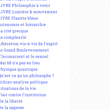
 LIVRE Philosophie à venir
 LIVRE Lumière & mouvement
 LIVRE Planète bleue
 Autonomie et hiérarchie
La cité grecque
 La complexité
Libération vis-à-vis de l'esprit
 Le Grand Bouleversement
L'Inconscient et le sexuel
Mai 68 n'a pas eu lieu
 Physique quantique
 Qu'est-ce qu'un philosophe ?
 Schizo-analyse politique
Situations de la vie
Tout contre l'institution
De la liberté
De la sagesse