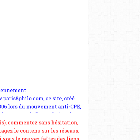
iennement
paris8philo.com, ce site, créé
006 lors du mouvement anti-CPE,
 nous soutenir abonnez-vous à la
ndu compte de l'actualité et de
ewsletter gratuite (2 mails par
périmentation à Paris 8. Il
s), commentez sans hésitation,
cupe plus largement de rendre
tagez le contenu sur les réseaux
te d'une transformation dans
si vous le pouvez faîtes des liens
paradigmes philosophiques
depuis votre site.
ant la pensée du Dehors ou du
li, omme la nomme les
physiciens classique. Nous