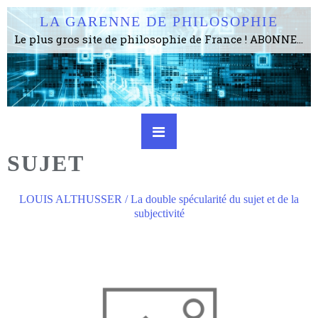
LA GARENNE DE PHILOSOPHIE
Le plus gros site de philosophie de France ! ABONNEZ-VOUS ! 4115 Articles, 1634 abonné·e·s, depuis 2006 . . . . . . . . 2 852 214 pages vues jusqu'à présent. Prestance et être apte à un plus grand nombre de choses.
SUJET
LOUIS ALTHUSSER / La double spécularité du sujet et de la
subjectivité