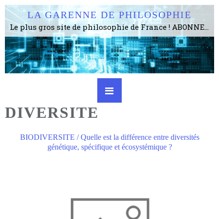
LA GARENNE DE PHILOSOPHIE
Le plus gros site de philosophie de France ! ABONNEZ-VOUS ! 4115 Articles, 1634 abonné·e·s, depuis 2006 . . . . . . . . 2 852 214 pages vues jusqu'à présent. Prestance et être apte à un plus grand nombre de choses.
DIVERSITE
BIODIVERSITE / Quelle est la différence entre diversités
génétique, spécifique et écosystémique ?