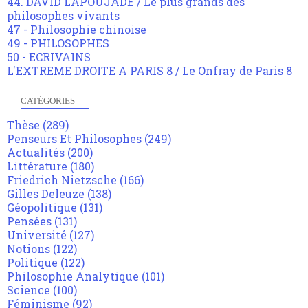
44. DAVID LAPOUJADE / Le plus grands des
philosophes vivants
47 - Philosophie chinoise
49 - PHILOSOPHES
50 - ECRIVAINS
L'EXTREME DROITE A PARIS 8 / Le Onfray de Paris 8
CATÉGORIES
Thèse
(289)
Penseurs Et Philosophes
(249)
Actualités
(200)
Littérature
(180)
Friedrich Nietzsche
(166)
Gilles Deleuze
(138)
Géopolitique
(131)
Pensées
(131)
Université
(127)
Notions
(122)
Politique
(122)
Philosophie Analytique
(101)
Science
(100)
Féminisme
(92)