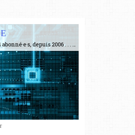
IE
Le plus gros site de philosophie de France ! ABONNEZ-VOUS ! 4115 Articles, 1634 abonné·e·s, depuis 2006 . . . . . . . . 2 852 214 pages vues jusqu'à présent. Prestance et être apte à un plus grand nombre de choses.
T