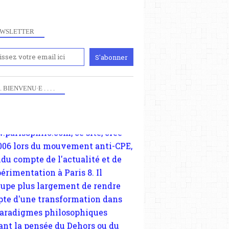
WSLETTER
iennement
paris8philo.com, ce site, créé
PRÉSENT
006 lors du mouvement anti-CPE,
 . . BIENVENU·E . . . .
HENRI BERGSON
ndu compte de l'actualité et de
PRESSE
périmentation à Paris 8. Il
cupe plus largement de rendre
te d'une transformation dans
paradigmes philosophiques
ant la pensée du Dehors ou du
li, omme la nomme les
physiciens classique. Nous
s quant à nous déjà basculé
blée dans la modernité