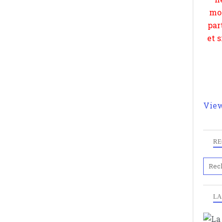
View
RE
LA