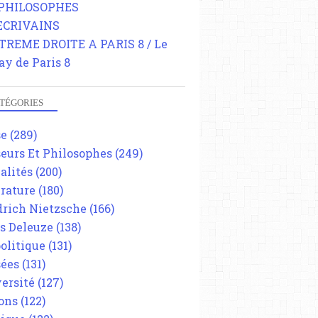
 PHILOSOPHES
 ECRIVAINS
TREME DROITE A PARIS 8 / Le
ay de Paris 8
TÉGORIES
se
(289)
eurs Et Philosophes
(249)
alités
(200)
érature
(180)
drich Nietzsche
(166)
es Deleuze
(138)
olitique
(131)
ées
(131)
ersité
(127)
ons
(122)