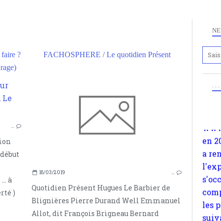
NE
aire ?
FACHOSPHERE / Le quotidien Présent
Anc
rage)
www.
en 2
. .
ALEXANDRE SOLJÉNITSINE
a re
RUSSIE
l'ex
MÉDIAS
s'oc
…
PRESSE
comp
nion
les 
 début
suiv
Surp
18/03/2019
…
.. à
méta
Quotidien Présent Hugues Le Barbier de
rté )
avon
Blignières Pierre Durand Well Emmanuel
d'em
Allot, dit François Brigneau Bernard