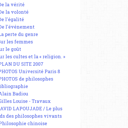
De la vérité
 De la volonté
De l'égalité
 De l'événement
 La perte du genre
 Sur les femmes
ur le goût
ur les cultes et la « religion. »
 PLAN DU SITE 2007
 PHOTOS Université Paris 8
 PHOTOS de philosophes
Bibliographie
 Alain Badiou
 Gilles Louise - Travaux
DAVID LAPOUJADE / Le plus
ds des philosophes vivants
 Philosophie chinoise