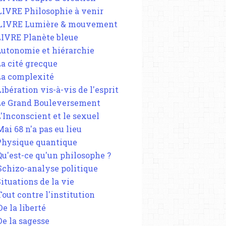
 LIVRE Philosophie à venir
 LIVRE Lumière & mouvement
 LIVRE Planète bleue
 Autonomie et hiérarchie
La cité grecque
 La complexité
Libération vis-à-vis de l'esprit
 Le Grand Bouleversement
L'Inconscient et le sexuel
Mai 68 n'a pas eu lieu
 Physique quantique
 Qu'est-ce qu'un philosophe ?
 Schizo-analyse politique
Situations de la vie
Tout contre l'institution
De la liberté
De la sagesse