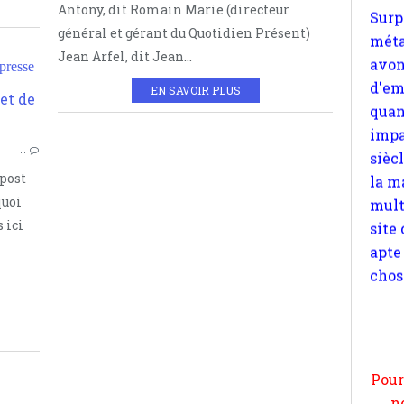
quan
Antony, dit Romain Marie (directeur
impa
général et gérant du Quotidien Présent)
sièc
Jean Arfel, dit Jean...
presse
la m
EN SAVOIR PLUS
mult
BLOGOSPHÈRE
site
PRESSE
apte
…
chos
 post
quoi
 ici
Pour
n
moi
par
et 