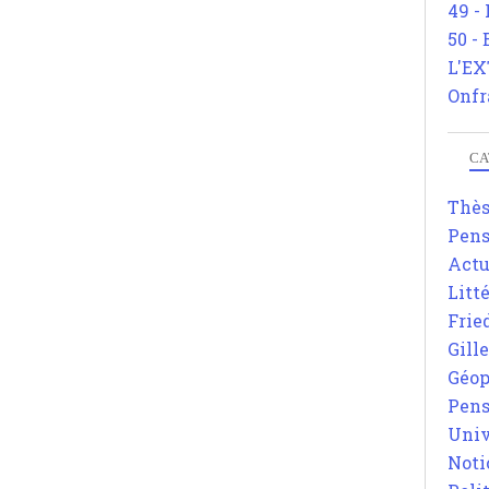
49 -
50 -
L'EX
Onfr
CA
Thè
Pens
Actu
Litt
Frie
Gill
Géop
Pens
Univ
Noti