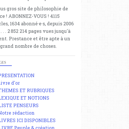
lus gros site de philosophie de
ce ! ABONNEZ-VOUS ! 4115
cles, 1634 abonné·e·s, depuis 2006
 . . . . . 2 852 214 pages vues jusqu'à
ent. Prestance et être apte à un
 grand nombre de choses.
GES
 PRESENTATION
Livre d'or
 THEMES ET RUBRIQUES
 LEXIQUE ET NOTIONS
 LISTE PENSEURS
 Notre rédaction
 LIVRES ICI DISPONIBLES
 LIVRE Peuple & création