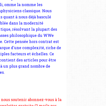
tique, résolvant la plupart des
sses philosophique du WWe
le. Cette pensée hors contrat est
arque d'une complexité, riche de
iples facteurs et échelles. Ce
 contient des articles pour être
 à un plus grand nombre de
es.
 nous soutenir abonnez-vous à la
ewsletter gratuite (2 mails par
s), commentez sans hésitation,
tagez le contenu sur les réseaux
si vous le pouvez faîtes des liens