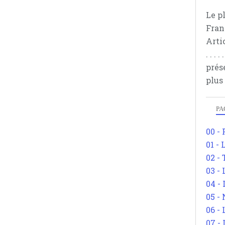
Le p
Fran
Arti
. . .
prés
plus
PA
00 -
01 - 
02 -
03 -
04 -
05 -
06 -
07 -