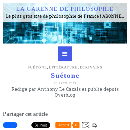
LA GARENNE DE PHILOSOPHIE
Le plus gros site de philosophie de France ! ABONNEZ-VOUS ! 4115 Articles, 1634 abonné·e·s, depuis 2006 . . . . . . . . 2 852 214 pages vues jusqu'à présent. Prestance et être apte à un plus grand nombre de choses.
,
,
SUÉTONE
LITTÉRATURE
ECRIVAINS
Suétone
28 AVRIL 2019
Rédigé par Anthony Le Cazals et publié depuis
Overblog
Partager cet article
Repost
0