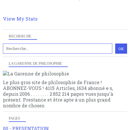
philosophique du WWe siècle. Cette pensée hors
contrat est la marque d'une complexité, riche de
multiples facteurs et échelles. Ce site contient des
articles pour être apte à un plus grand nombre de
View My Stats
choses.
RECHERCHE
LA GARENNE DE PHILOSOPHIE
Le plus gros site de philosophie de France !
ABONNEZ-VOUS ! 4115 Articles, 1634 abonné·e·s,
depuis 2006 . . . . . . . . 2 852 214 pages vues jusqu'à
présent. Prestance et être apte à un plus grand
nombre de choses.
PAGES
00 - PRESENTATION