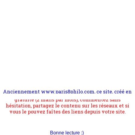
Anciennement www.paris8philo.com, ce site, créé en
Pour nous soutenir abonnez-vous à la newsletter
2006 lors du mouvement anti-CPE, a rendu compte de
gratuite (2 mails par mois), commentez sans
l'actualité et de l'expérimentation à Paris 8. Il
hésitation, partagez le contenu sur les réseaux et si
s'occupe plus largement de rendre compte d'une
vous le pouvez faîtes des liens depuis votre site.
transformation dans les paradigmes philosophiques
suivant la pensée du Dehors ou du Surpli, omme la
nomme les métaphysiciens classique. Nous avons
quant à nous déjà basculé d'emblée dans la modernité
quantique, résolvant la plupart des impasses
Bonne lecture :)