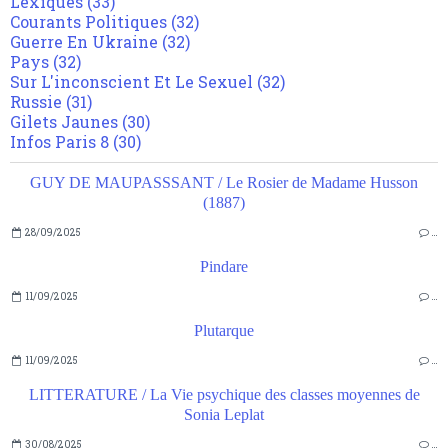
Lexiques
(33)
Courants Politiques
(32)
Guerre En Ukraine
(32)
Pays
(32)
Sur L'inconscient Et Le Sexuel
(32)
Russie
(31)
Gilets Jaunes
(30)
Infos Paris 8
(30)
GUY DE MAUPASSSANT / Le Rosier de Madame Husson
(1887)
28/09/2025
…
Pindare
11/09/2025
…
Plutarque
11/09/2025
…
LITTERATURE / La Vie psychique des classes moyennes de
Sonia Leplat
30/08/2025
…