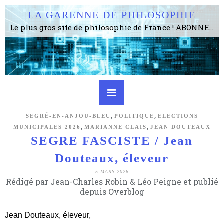
LA GARENNE DE PHILOSOPHIE
Le plus gros site de philosophie de France ! ABONNEZ-VOUS ! 4115 Articles, 1634 abonné·e·s, depuis 2006 . . . . . . . . 2 852 214 pages vues jusqu'à présent. Prestance et être apte à un plus grand nombre de choses.
,
,
SEGRÉ-EN-ANJOU-BLEU
POLITIQUE
ELECTIONS
,
,
MUNICIPALES 2026
MARIANNE CLAIS
JEAN DOUTEAUX
SEGRE FASCISTE / Jean
Douteaux, éleveur
5 MARS 2026
Rédigé par Jean-Charles Robin & Léo Peigne et publié
depuis Overblog
Jean Douteaux, éleveur,