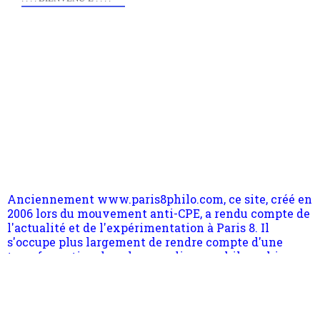
Anciennement www.paris8philo.com, ce site, créé en
2006 lors du mouvement anti-CPE, a rendu compte de
l'actualité et de l'expérimentation à Paris 8. Il
s'occupe plus largement de rendre compte d'une
transformation dans les paradigmes philosophiques
suivant la pensée du Dehors ou du Surpli, omme la
nomme les métaphysiciens classique. Nous avons
quant à nous déjà basculé d'emblée dans la modernité
quantique, résolvant la plupart des impasses
philosophique du WWe siècle. Cette pensée hors
Pour nous soutenir abonnez-vous à la newsletter
contrat est la marque d'une complexité, riche de
gratuite (2 mails par mois), commentez sans