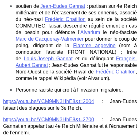
soutien de
Jean-Eudes Gannat
: partisan sur 4e Reich
millénaire et de l'écrasement de ses ennemis, associé
du néo-nazi
Frédéric Chatillon
au sein de la société
COMMUTEC, faisait descendre régulièrement en cas
de besoin pour défendre l'
Alvarium
le néo-fasciste
Marc de Cacqueray-Valmenier
pour donner le coup de
poing, dirigeant de la
Flamme angevine
(nom à
connotation fasciste FRONT NATIONAL) ; frère
de
Louis-Joseph Gannat
et du délinquant
François-
Aubert Gannat
; Jean-Eudes Gannat fut le responsable
Nord-Ouest de la société Riwal de
Frédéric Chatillon
,
comme le rappel Wikipédia (voir Alvarium).
Personne raciste qui croit à l'invasion migratoire.
https://youtu.be/YCM9MN3HhE8&t=2004
: Jean-Eudes
faisant des blagues sur le 3e Reich.
https://youtu.be/YCM9MN3HhE8&t=2700
: Jean-Eudes
Gannat en appelant au 4e Reich Millénaire et à l'écrasement
de l'ennemi.