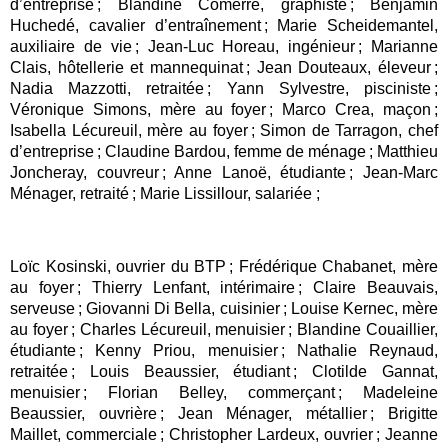
d’entreprise ; Blandine Comerre, graphiste ; Benjamin
Huchedé, cavalier d’entraînement ; Marie Scheidemantel,
auxiliaire de vie ; Jean-Luc Horeau, ingénieur ; Marianne
Clais, hôtellerie et mannequinat ; Jean Douteaux, éleveur ;
Nadia Mazzotti, retraitée ; Yann Sylvestre, pisciniste ;
Véronique Simons, mère au foyer ; Marco Crea, maçon ;
Isabella Lécureuil, mère au foyer ; Simon de Tarragon, chef
d’entreprise ; Claudine Bardou, femme de ménage ; Matthieu
Joncheray, couvreur ; Anne Lanoë, étudiante ; Jean-Marc
Ménager, retraité ; Marie Lissillour, salariée ;
Loïc Kosinski, ouvrier du BTP ; Frédérique Chabanet, mère
au foyer ; Thierry Lenfant, intérimaire ; Claire Beauvais,
serveuse ; Giovanni Di Bella, cuisinier ; Louise Kernec, mère
au foyer ; Charles Lécureuil, menuisier ; Blandine Couaillier,
étudiante ; Kenny Priou, menuisier ; Nathalie Reynaud,
retraitée ; Louis Beaussier, étudiant ; Clotilde Gannat,
menuisier ; Florian Belley, commerçant ; Madeleine
Beaussier, ouvrière ; Jean Ménager, métallier ; Brigitte
Maillet, commerciale ; Christopher Lardeux, ouvrier ; Jeanne