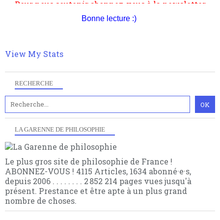
multiples facteurs et échelles. Ce site contient des
hésitation, partagez le contenu sur les réseaux et si
articles pour être apte à un plus grand nombre de
vous le pouvez faîtes des liens depuis votre site.
Bonne lecture :)
choses.
View My Stats
RECHERCHE
LA GARENNE DE PHILOSOPHIE
Le plus gros site de philosophie de France !
ABONNEZ-VOUS ! 4115 Articles, 1634 abonné·e·s,
depuis 2006 . . . . . . . . 2 852 214 pages vues jusqu'à
présent. Prestance et être apte à un plus grand
nombre de choses.