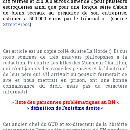
dix fermes et 250.000 euros d’amende « pour plusieurs
escroqueries ainsi que pour une longue série d’abus
de biens sociaux au préjudice de son entreprise,
estimée à 500.000 euros par le tribunal ». (source
StreetPress
)
Cet article est un copié collé du site La Horde :). Et oui
nous sommes de très mauvais philoopshes à la
rédaction. Pr contre Les filles des Monsieur Chatillon,
qui n'ont jamais désavoué les pensées et la "doctrine"
de leur père qui s'il arrivait au pouvoir fermerait ce
site et nous mettrait en prison, ont une bonne
connaissance du droit, mais pas du caractère
informatif.
> liste des personnes problématiques au RN <
> définition de l'extrême droite <
Cet ancien chef du GUD et ex-directeur de la librairie
révisionniste Ogmios était prestataire du FN pendant