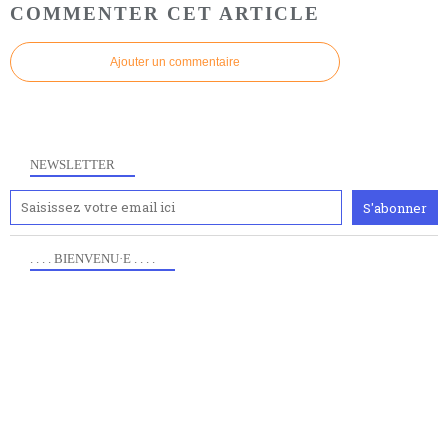
COMMENTER CET ARTICLE
Ajouter un commentaire
NEWSLETTER
. . . . BIENVENU·E . . . .
Anciennement www.paris8philo.com, ce site, créé en
2006 lors du mouvement anti-CPE, a rendu compte de
l'actualité et de l'expérimentation à Paris 8. Il
s'occupe plus largement de rendre compte d'une
transformation dans les paradigmes philosophiques
suivant la pensée du Dehors ou du Surpli, omme la
nomme les métaphysiciens classique. Nous avons