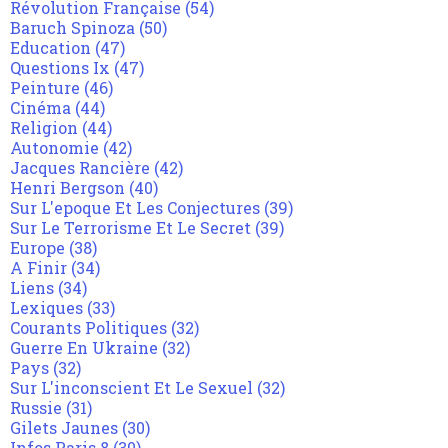
Révolution Française
(54)
Baruch Spinoza
(50)
Education
(47)
Questions Ix
(47)
Peinture
(46)
Cinéma
(44)
Religion
(44)
Autonomie
(42)
Jacques Rancière
(42)
Henri Bergson
(40)
Sur L'epoque Et Les Conjectures
(39)
Sur Le Terrorisme Et Le Secret
(39)
Europe
(38)
A Finir
(34)
Liens
(34)
Lexiques
(33)
Courants Politiques
(32)
Guerre En Ukraine
(32)
Pays
(32)
Sur L'inconscient Et Le Sexuel
(32)
Russie
(31)
Gilets Jaunes
(30)
Infos Paris 8
(30)