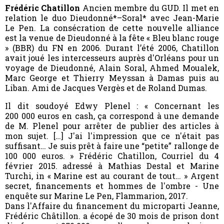
Frédéric Chatillon
Ancien membre du GUD. Il met en
relation le duo Dieudonné*–Soral* avec Jean-Marie
Le Pen. La consécration de cette nouvelle alliance
est la venue de Dieudonné à la fête « Bleu blanc rouge
» (BBR) du FN en 2006. Durant l’été 2006, Chatillon
avait joué les intercesseurs auprès d'Orléans pour un
voyage de Dieudonné, Alain Soral, Ahmed Moualek,
Marc George et Thierry Meyssan à Damas puis au
Liban. Ami de Jacques Vergès et de Roland Dumas.
Il dit soudoyé Edwy Plenel : « Concernant les
200 000 euros en cash, ça correspond à une demande
de M. Plenel pour arrêter de publier des articles à
mon sujet. […] J'ai l'impression que ce n'était pas
suffisant… Je suis prêt à faire une “petite” rallonge de
100 000 euros. » Frédéric Chatillon, Courriel du 4
février 2015. adressé à Mathias Destal et Marine
Turchi, in « Marine est au courant de tout… » Argent
secret, financements et hommes de l'ombre - Une
enquête sur Marine Le Pen, Flammarion, 2017.
Dans l'Affaire du financement du microparti Jeanne,
Frédéric Châtillon. a écopé de 30 mois de prison dont