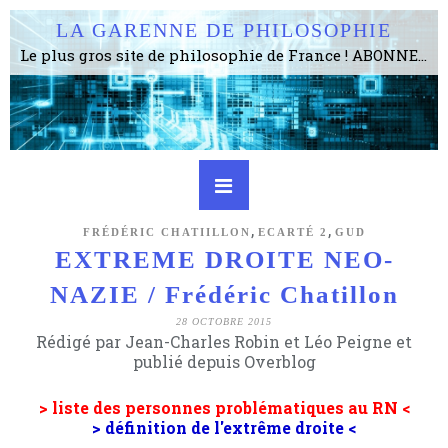
LA GARENNE DE PHILOSOPHIE
Le plus gros site de philosophie de France ! ABONNEZ-VOUS ! 4115 Articles, 1634 abonné·e·s, depuis 2006 . . . . . . . . 2 852 214 pages vues jusqu'à présent. Prestance et être apte à un plus grand nombre de choses.
,
,
FRÉDÉRIC CHATIILLON
ECARTÉ 2
GUD
EXTREME DROITE NEO-
NAZIE / Frédéric Chatillon
28 OCTOBRE 2015
Rédigé par Jean-Charles Robin et Léo Peigne et
publié depuis Overblog
> liste des personnes problématiques au RN <
> définition de l'extrême droite <