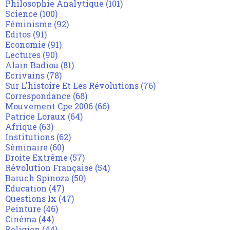
Philosophie Analytique
(101)
Science
(100)
Féminisme
(92)
Editos
(91)
Economie
(91)
Lectures
(90)
Alain Badiou
(81)
Ecrivains
(78)
Sur L'histoire Et Les Révolutions
(76)
Correspondance
(68)
Mouvement Cpe 2006
(66)
Patrice Loraux
(64)
Afrique
(63)
Institutions
(62)
Séminaire
(60)
Droite Extrême
(57)
Révolution Française
(54)
Baruch Spinoza
(50)
Education
(47)
Questions Ix
(47)
Peinture
(46)
Cinéma
(44)
Religion
(44)