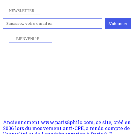
NEWSLETTER
. . . . BIENVENU·E . . . .
Anciennement www.paris8philo.com, ce site, créé en
2006 lors du mouvement anti-CPE, a rendu compte de
l'actualité et de l'expérimentation à Paris 8. Il
s'occupe plus largement de rendre compte d'une
transformation dans les paradigmes philosophiques