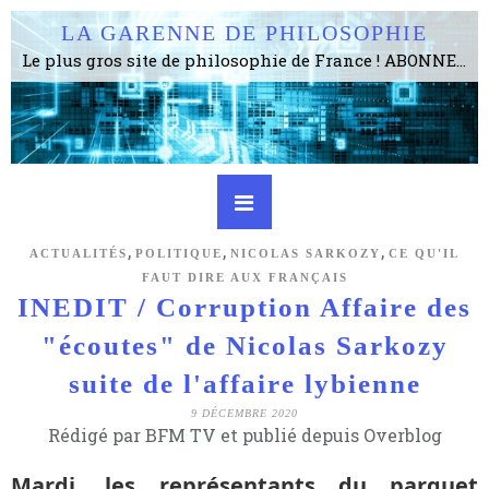
LA GARENNE DE PHILOSOPHIE
Le plus gros site de philosophie de France ! ABONNEZ-VOUS ! 4115 Articles, 1634 abonné·e·s, depuis 2006 . . . . . . . . 2 852 214 pages vues jusqu'à présent. Prestance et être apte à un plus grand nombre de choses.
,
,
,
ACTUALITÉS
POLITIQUE
NICOLAS SARKOZY
CE QU'IL
FAUT DIRE AUX FRANÇAIS
INEDIT / Corruption Affaire des
"écoutes" de Nicolas Sarkozy
suite de l'affaire lybienne
9 DÉCEMBRE 2020
Rédigé par BFM TV et publié depuis Overblog
Mardi, les représentants du parquet