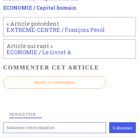
ECONOMIE / Capital humain
EXTREME-CENTRE / François Pérol
ECONOMIE / Le livret A
COMMENTER CET ARTICLE
Ajouter un commentaire
Anciennement www.paris8philo.com, ce site, créé en
2006 lors du mouvement anti-CPE, a rendu compte de
l'actualité et de l'expérimentation à Paris 8. Il
NEWSLETTER
s'occupe plus largement de rendre compte d'une
transformation dans les paradigmes philosophiques
suivant la pensée du Dehors ou du Surpli, omme la
nomme les métaphysiciens classique. Nous avons