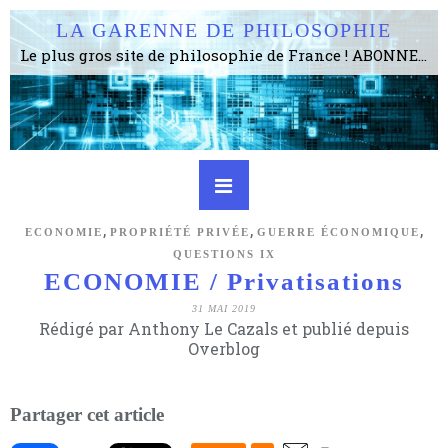
LA GARENNE DE PHILOSOPHIE
Le plus gros site de philosophie de France ! ABONNEZ-VOUS ! 4115 Articles, 1634 abonné·e·s, depuis 2006 . . . . . . . . 2 852 214 pages vues jusqu'à présent. Prestance et être apte à un plus grand nombre de choses.
,
,
,
ECONOMIE
PROPRIÉTÉ PRIVÉE
GUERRE ÉCONOMIQUE
QUESTIONS IX
ECONOMIE / Privatisations
31 MAI 2019
Rédigé par Anthony Le Cazals et publié depuis
Overblog
Partager cet article