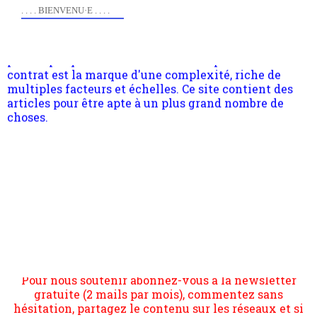
quant à nous déjà basculé d'emblée dans la modernité
. . . . BIENVENU·E . . . .
quantique, résolvant la plupart des impasses
philosophique du WWe siècle. Cette pensée hors
contrat est la marque d'une complexité, riche de
multiples facteurs et échelles. Ce site contient des
articles pour être apte à un plus grand nombre de
choses.
Pour nous soutenir abonnez-vous à la newsletter
gratuite (2 mails par mois), commentez sans
hésitation, partagez le contenu sur les réseaux et si
vous le pouvez faîtes des liens depuis votre site.