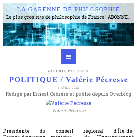
LA GARENNE DE PHILOSOPHIE
Le plus gros site de philosophie de France ! ABONNEZ-VOUS ! 4115 Articles, 1634 abonné·e·s, depuis 2006 . . . . . . . . 2 852 214 pages vues jusqu'à présent. Prestance et être apte à un plus grand nombre de choses.
VALÉRIE PÉCRESSE
POLITIQUE / Valérie Pécresse
8 AVRIL 2022
Rédigé par Ernest Cédière et publié depuis Overblog
Valérie Pécresse
Présidente du conseil régional d'Île-de-
France.Ancienne ministre - de l'Enseignement