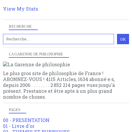
articles pour être apte à un plus grand nombre de
choses.
View My Stats
RECHERCHE
LA GARENNE DE PHILOSOPHIE
Le plus gros site de philosophie de France !
ABONNEZ-VOUS ! 4115 Articles, 1634 abonné·e·s,
depuis 2006 . . . . . . . . 2 852 214 pages vues jusqu'à
présent. Prestance et être apte à un plus grand
nombre de choses.
PAGES
00 - PRESENTATION
01 - Livre d'or
02 - THEMES ET RUBRIQUES