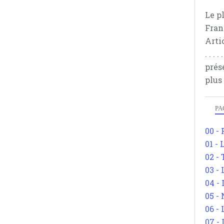
Le p
Fran
Arti
. . .
prés
plus
PA
00 -
01 - 
02 -
03 -
04 -
05 -
06 -
07 -