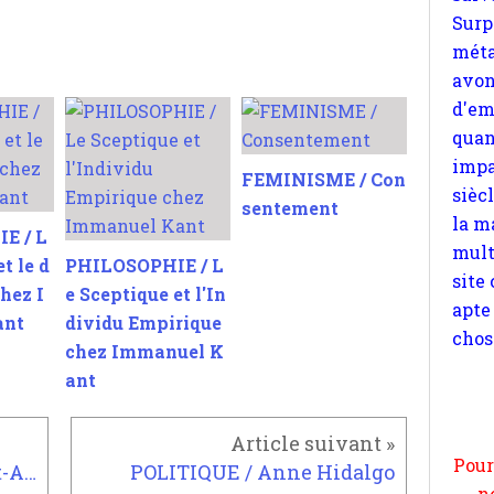
quan
impa
sièc
la m
mult
site
FEMINISME / Con
apte
sentement
chos
E / L
t le d
PHILOSOPHIE / L
hez I
e Sceptique et l'In
ant
dividu Empirique
chez Immanuel K
Pour
ant
n
moi
par
POLITIQUE / Nicolas Dupont-Aignan
POLITIQUE / Anne Hidalgo
et 