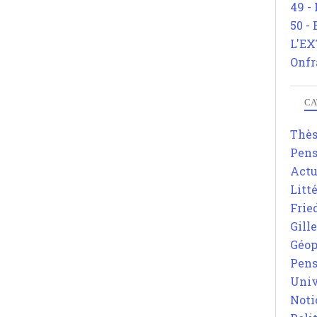
49 -
50 -
L'EX
Onfr
CA
Thè
Pens
Actu
Litt
Frie
Gill
Géop
Pens
Univ
Noti