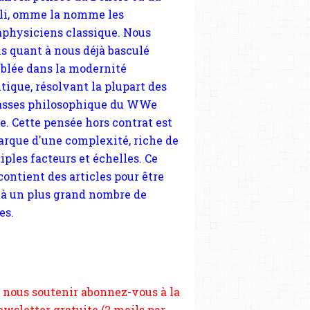
tique, résolvant la plupart des
sses philosophique du WWe
le. Cette pensée hors contrat est
arque d'une complexité, riche de
iples facteurs et échelles. Ce
 contient des articles pour être
 à un plus grand nombre de
es.
 nous soutenir abonnez-vous à la
ewsletter gratuite (2 mails par
s), commentez sans hésitation,
tagez le contenu sur les réseaux
si vous le pouvez faîtes des liens