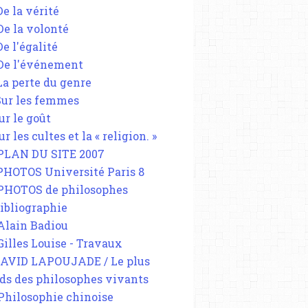
De la vérité
 De la volonté
De l'égalité
 De l'événement
 La perte du genre
 Sur les femmes
ur le goût
ur les cultes et la « religion. »
 PLAN DU SITE 2007
 PHOTOS Université Paris 8
 PHOTOS de philosophes
Bibliographie
 Alain Badiou
 Gilles Louise - Travaux
DAVID LAPOUJADE / Le plus
ds des philosophes vivants
 Philosophie chinoise