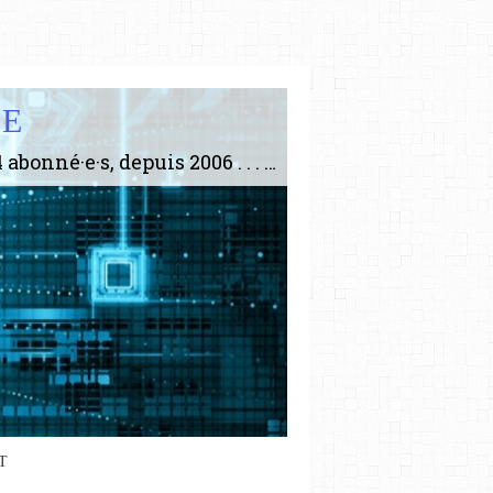
IE
Le plus gros site de philosophie de France ! ABONNEZ-VOUS ! 4115 Articles, 1634 abonné·e·s, depuis 2006 . . . . . . . . 2 852 214 pages vues jusqu'à présent. Prestance et être apte à un plus grand nombre de choses.
T