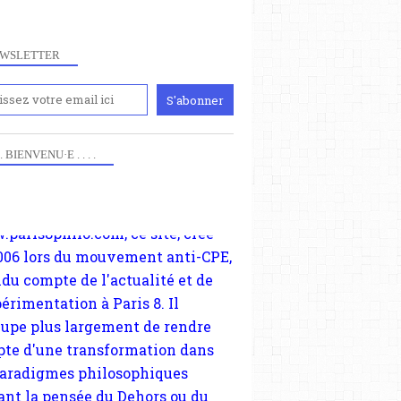
WSLETTER
iennement
paris8philo.com, ce site, créé
006 lors du mouvement anti-CPE,
 . . BIENVENU·E . . . .
ndu compte de l'actualité et de
périmentation à Paris 8. Il
cupe plus largement de rendre
te d'une transformation dans
paradigmes philosophiques
ant la pensée du Dehors ou du
li, omme la nomme les
physiciens classique. Nous
s quant à nous déjà basculé
blée dans la modernité