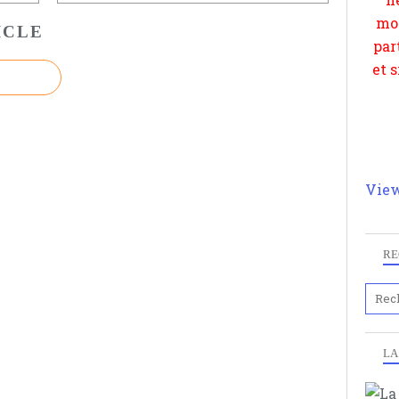
ICLE
View
RE
LA