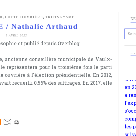
,
,
D
LUTTE OUVRIÈRE
TROTSKYSME
NE
/ Nathalie Arthaud
8 AVRIL 2022
Anc
osophie et publié depuis Overblog
www.
en 2
. .
e, ancienne conseillère municipale de Vaulx-
a re
le représentera pour la troisième fois le parti
l'ex
te ouvrière à l'élection présidentielle. En 2012,
s'oc
vait recueilli 0,56% des suffrages. En 2017, elle
comp
les 
suiv
Surp
méta
avon
d'em