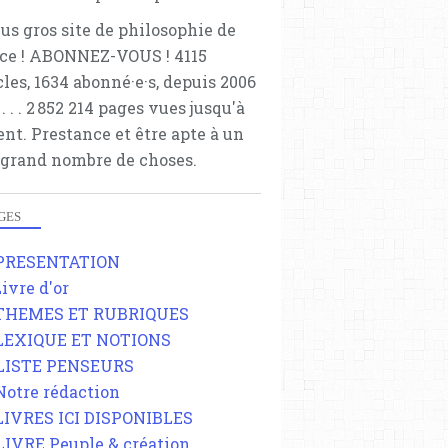
lus gros site de philosophie de
ce ! ABONNEZ-VOUS ! 4115
cles, 1634 abonné·e·s, depuis 2006
 . . . . . 2 852 214 pages vues jusqu'à
ent. Prestance et être apte à un
 grand nombre de choses.
GES
 PRESENTATION
Livre d'or
 THEMES ET RUBRIQUES
 LEXIQUE ET NOTIONS
 LISTE PENSEURS
 Notre rédaction
 LIVRES ICI DISPONIBLES
 LIVRE Peuple & création