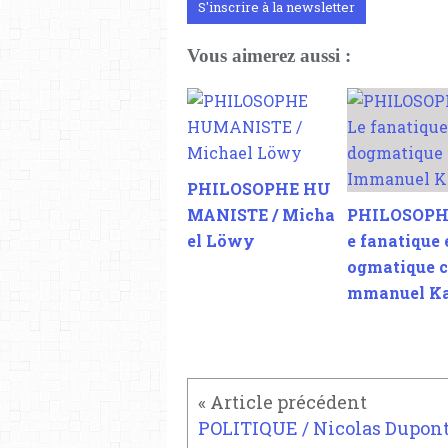
S'inscrire à la newsletter
Vous aimerez aussi :
PHILOSOPHE HU
MANISTE / Micha
PHILOSOPHI
el Löwy
e fanatique e
ogmatique c
mmanuel K