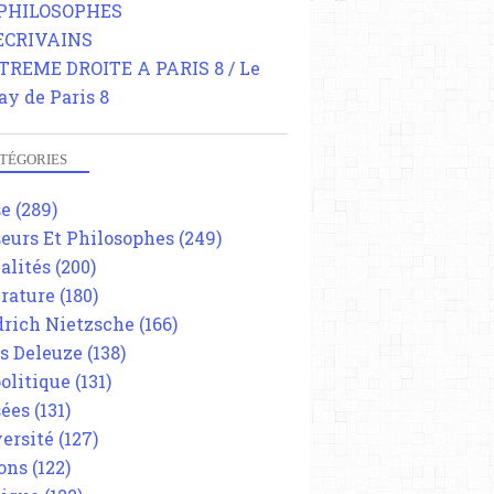
 PHILOSOPHES
 ECRIVAINS
TREME DROITE A PARIS 8 / Le
ay de Paris 8
TÉGORIES
se
(289)
eurs Et Philosophes
(249)
alités
(200)
érature
(180)
drich Nietzsche
(166)
es Deleuze
(138)
olitique
(131)
ées
(131)
ersité
(127)
ons
(122)