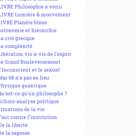
 LIVRE Philosophie à venir
 LIVRE Lumière & mouvement
 LIVRE Planète bleue
 Autonomie et hiérarchie
La cité grecque
 La complexité
Libération vis-à-vis de l'esprit
 Le Grand Bouleversement
L'Inconscient et le sexuel
Mai 68 n'a pas eu lieu
 Physique quantique
 Qu'est-ce qu'un philosophe ?
 Schizo-analyse politique
Situations de la vie
Tout contre l'institution
De la liberté
De la sagesse