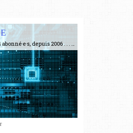
IE
Le plus gros site de philosophie de France ! ABONNEZ-VOUS ! 4115 Articles, 1634 abonné·e·s, depuis 2006 . . . . . . . . 2 852 214 pages vues jusqu'à présent. Prestance et être apte à un plus grand nombre de choses.
T