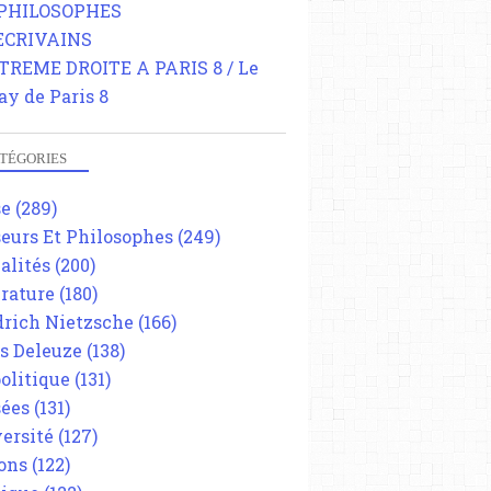
 PHILOSOPHES
 ECRIVAINS
TREME DROITE A PARIS 8 / Le
ay de Paris 8
TÉGORIES
se
(289)
eurs Et Philosophes
(249)
alités
(200)
érature
(180)
drich Nietzsche
(166)
es Deleuze
(138)
olitique
(131)
ées
(131)
ersité
(127)
ons
(122)