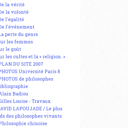
De la vérité
 De la volonté
De l'égalité
 De l'événement
 La perte du genre
 Sur les femmes
ur le goût
ur les cultes et la « religion. »
 PLAN DU SITE 2007
 PHOTOS Université Paris 8
 PHOTOS de philosophes
Bibliographie
 Alain Badiou
 Gilles Louise - Travaux
DAVID LAPOUJADE / Le plus
ds des philosophes vivants
 Philosophie chinoise