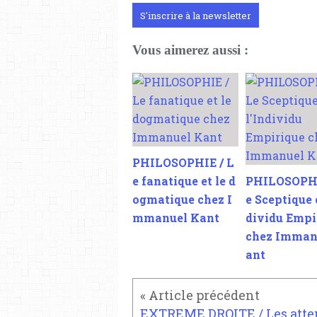
S'inscrire à la newsletter
Vous aimerez aussi :
PHILOSOPHIE / L
e fanatique et le d
PHILOSOPHI
ogmatique chez I
e Sceptique e
mmanuel Kant
dividu Empi
chez Imman
ant