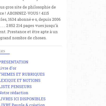
lus gros site de philosophie de
ce ! ABONNEZ-VOUS ! 4115
cles, 1634 abonné·e·s, depuis 2006
 . . . . . 2 852 214 pages vues jusqu'à
ent. Prestance et être apte à un
 grand nombre de choses.
GES
 PRESENTATION
Livre d'or
 THEMES ET RUBRIQUES
 LEXIQUE ET NOTIONS
 LISTE PENSEURS
 Notre rédaction
 LIVRES ICI DISPONIBLES
 LIVRE Peuple & création