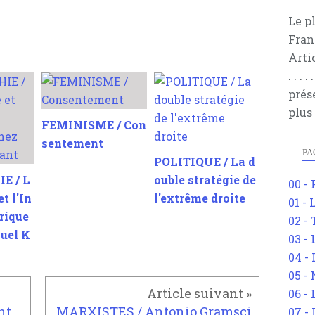
Le p
Fran
Arti
. . .
prés
plus
FEMINISME / Con
sentement
PA
POLITIQUE / La d
E / L
ouble stratégie de
00 -
t l'In
l'extrême droite
01 - 
rique
02 -
uel K
03 -
04 -
05 -
06 -
EXTREME DROITE / Les attentats domestiques de l'extrême droite américaine
MARXISTES / Antonio Gramsci
07 -