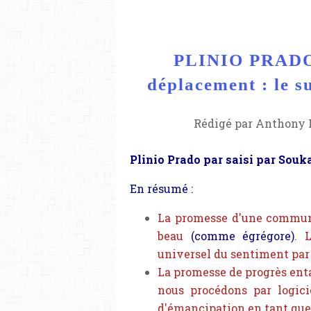
PLINIO PRADO 
déplacement : le s
Rédigé par Anthony L
Plinio Prado par saisi par Souka
En résumé :
La promesse d'une communa
beau
(comme égrégore)
. 
universel du sentiment par 
La promesse de progrès enta
nous procédons par logici
d'émancipation en tant que 