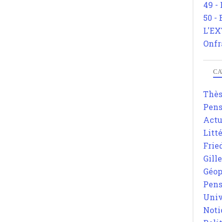
49 -
50 -
L'EX
Onfr
CA
Thè
Pens
Actu
Litt
Frie
Gill
Géop
Pens
Univ
Noti