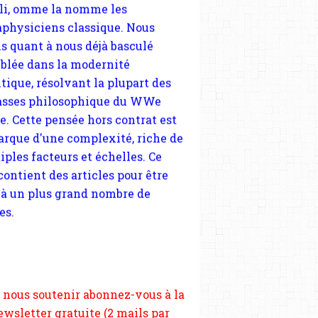
tique, résolvant la plupart des
sses philosophique du WWe
le. Cette pensée hors contrat est
arque d'une complexité, riche de
iples facteurs et échelles. Ce
 contient des articles pour être
 à un plus grand nombre de
es.
 nous soutenir abonnez-vous à la
ewsletter gratuite (2 mails par
s), commentez sans hésitation,
tagez le contenu sur les réseaux
si vous le pouvez faîtes des liens
depuis votre site.