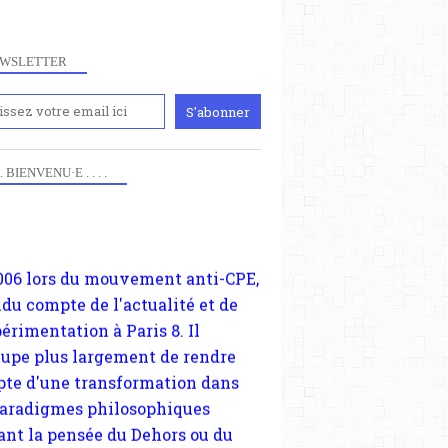
WSLETTER
iennement
paris8philo.com, ce site, créé
006 lors du mouvement anti-CPE,
 . . BIENVENU·E . . . .
ndu compte de l'actualité et de
périmentation à Paris 8. Il
cupe plus largement de rendre
te d'une transformation dans
paradigmes philosophiques
ant la pensée du Dehors ou du
li, omme la nomme les
physiciens classique. Nous
s quant à nous déjà basculé
blée dans la modernité