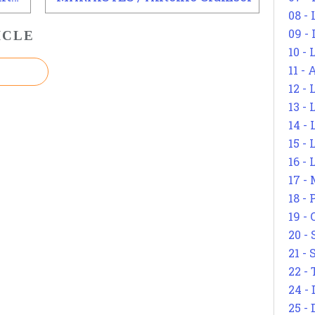
08 -
09 -
ICLE
10 -
11 -
12 - 
13 -
14 - 
15 -
16 - 
17 - 
18 -
19 -
20 -
21 - 
22 - 
24 - 
25 - 