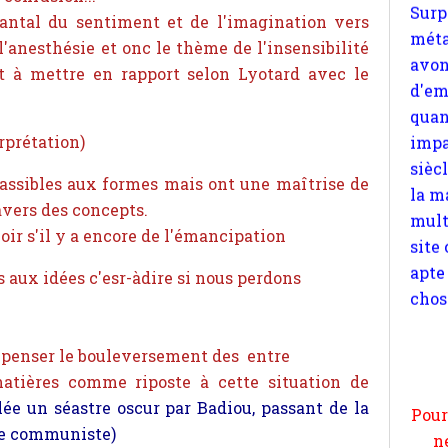
quan
ntal du sentiment et de l'imagination vers
impa
l'anesthésie et onc le thème de l'insensibilité
sièc
t à mettre en rapport selon Lyotard avec le
la m
mult
site
rprétation)
apte
chos
assibles aux formes mais ont une maîtrise de
avers des concepts.
oir s'il y a encore de l'émancipation
 aux idées c'esr-àdire si nous perdons
Pour
n
t penser le bouleversement des entre
moi
matières comme riposte à cette situation de
par
ée un séastre oscur par Badiou, passant de la
et 
se communiste)