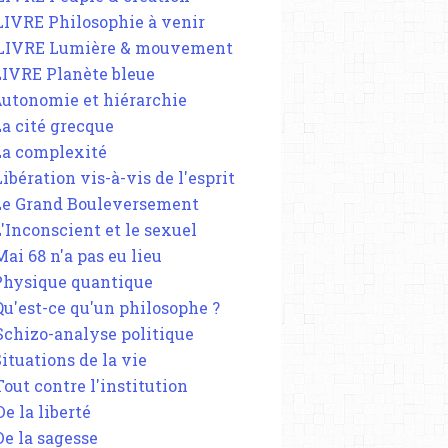
 LIVRE Philosophie à venir
 LIVRE Lumière & mouvement
 LIVRE Planète bleue
 Autonomie et hiérarchie
La cité grecque
 La complexité
Libération vis-à-vis de l'esprit
 Le Grand Bouleversement
L'Inconscient et le sexuel
Mai 68 n'a pas eu lieu
 Physique quantique
 Qu'est-ce qu'un philosophe ?
 Schizo-analyse politique
Situations de la vie
Tout contre l'institution
De la liberté
De la sagesse