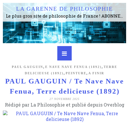
LA GARENNE DE PHILOSOPHIE
Le plus gros site de philosophie de France ! ABONNEZ-VOUS ! 4115 Articles, 1634 abonné·e·s, depuis 2006 . . . . . . . . 2 852 214 pages vues jusqu'à présent. Prestance et être apte à un plus grand nombre de choses.
,
,
PAUL GAUGUIN
E NAVE NAVE FENUA (1892)
TERRE
,
,
DELICIEUSE (1892)
PEINTURE
A FINIR
PAUL GAUGUIN / Te Nave Nave
Fenua, Terre delicieuse (1892)
27 NOVEMBRE 2025
Rédigé par La Philosophie et publié depuis Overblog