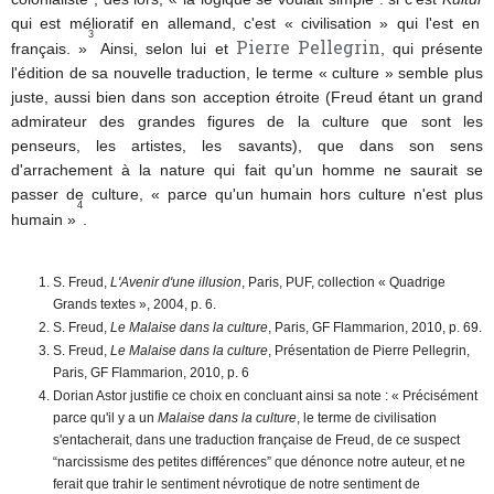
qui est mélioratif en allemand, c'est « civilisation » qui l'est en
3
Pierre Pellegrin
français. »
Ainsi, selon lui et
, qui présente
l'édition de sa nouvelle traduction, le terme « culture » semble plus
juste, aussi bien dans son acception étroite (Freud étant un grand
admirateur des grandes figures de la culture que sont les
penseurs, les artistes, les savants), que dans son sens
d'arrachement à la nature qui fait qu'un homme ne saurait se
passer de culture, « parce qu'un humain hors culture n'est plus
4
humain »
.
S. Freud,
L'Avenir d'une illusion
, Paris, PUF, collection « Quadrige
Grands textes », 2004, p. 6.
S. Freud,
Le Malaise dans la culture
, Paris, GF Flammarion, 2010, p. 69.
S. Freud,
Le Malaise dans la culture
, Présentation de Pierre Pellegrin,
Paris, GF Flammarion, 2010, p. 6
Dorian Astor justifie ce choix en concluant ainsi sa note : « Précisément
parce qu'il y a un
Malaise dans la culture
, le terme de civilisation
s'entacherait, dans une traduction française de Freud, de ce suspect
“narcissisme des petites différences” que dénonce notre auteur, et ne
ferait que trahir le sentiment névrotique de notre sentiment de