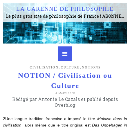
LA GARENNE DE PHILOSOPHIE
Le plus gros site de philosophie de France ! ABONNEZ-VOUS ! 4115 Articles, 1634 abonné·e·s, depuis 2006 . . . . . . . . 2 852 214 pages vues jusqu'à présent. Prestance et être apte à un plus grand nombre de choses.
,
,
CIVILISATION
CULTURE
NOTIONS
NOTION / Civilisation ou
Culture
4 MARS 2018
Rédigé par Antonie Le Cazals et publié depuis
Overblog
2Une longue tradition française a imposé le titre
Malaise dans la
civilisation
, alors même que le titre original est
Das Unbehagen in