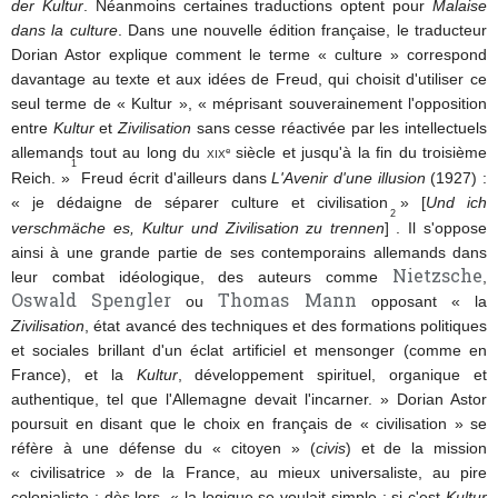
der Kultur
. Néanmoins certaines traductions optent pour
Malaise
dans la culture
. Dans une nouvelle édition française, le traducteur
Dorian Astor explique comment le terme « culture » correspond
davantage au texte et aux idées de Freud, qui choisit d'utiliser ce
seul terme de « Kultur », « méprisant souverainement l'opposition
entre
Kultur
et
Zivilisation
sans cesse réactivée par les intellectuels
allemands tout au long du
xix
siècle et jusqu'à la fin du troisième
e
1
Reich. »
Freud écrit d'ailleurs dans
L'Avenir d'une illusion
(1927) :
« je dédaigne de séparer culture et civilisation » [
Und ich
2
verschmäche es, Kultur und Zivilisation zu trennen
]
. Il s'oppose
ainsi à une grande partie de ses contemporains allemands dans
Nietzsche
leur combat idéologique, des auteurs comme
,
Oswald Spengler
Thomas Mann
ou
opposant « la
Zivilisation
, état avancé des techniques et des formations politiques
et sociales brillant d'un éclat artificiel et mensonger (comme en
France), et la
Kultur
, développement spirituel, organique et
authentique, tel que l'Allemagne devait l'incarner. » Dorian Astor
poursuit en disant que le choix en français de « civilisation » se
réfère à une défense du « citoyen » (
civis
) et de la mission
« civilisatrice » de la France, au mieux universaliste, au pire
colonialiste ; dès lors, « la logique se voulait simple : si c'est
Kultur