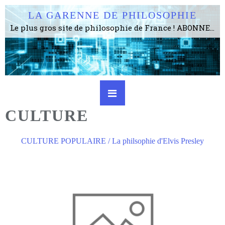
LA GARENNE DE PHILOSOPHIE
Le plus gros site de philosophie de France ! ABONNEZ-VOUS ! 4115 Articles, 1634 abonné·e·s, depuis 2006 . . . . . . . . 2 852 214 pages vues jusqu'à présent. Prestance et être apte à un plus grand nombre de choses.
CULTURE
CULTURE POPULAIRE / La philsophie d'Elvis Presley