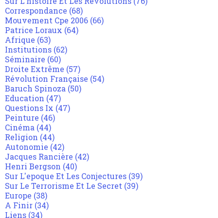
Sur L'histoire Et Les Révolutions
(76)
Correspondance
(68)
Mouvement Cpe 2006
(66)
Patrice Loraux
(64)
Afrique
(63)
Institutions
(62)
Séminaire
(60)
Droite Extrême
(57)
Révolution Française
(54)
Baruch Spinoza
(50)
Education
(47)
Questions Ix
(47)
Peinture
(46)
Cinéma
(44)
Religion
(44)
Autonomie
(42)
Jacques Rancière
(42)
Henri Bergson
(40)
Sur L'epoque Et Les Conjectures
(39)
Sur Le Terrorisme Et Le Secret
(39)
Europe
(38)
A Finir
(34)
Liens
(34)