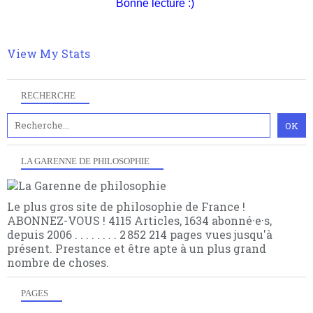
Bonne lecture :)
articles pour être apte à un plus grand nombre de
vous le pouvez faîtes des liens depuis votre site.
choses.
View My Stats
RECHERCHE
LA GARENNE DE PHILOSOPHIE
Le plus gros site de philosophie de France !
ABONNEZ-VOUS ! 4115 Articles, 1634 abonné·e·s,
depuis 2006 . . . . . . . . 2 852 214 pages vues jusqu'à
présent. Prestance et être apte à un plus grand
nombre de choses.
PAGES