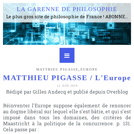
LA GARENNE DE PHILOSOPHIE
Le plus gros site de philosophie de France ! ABONNEZ-VOUS ! 4115 Articles, 1634 abonné·e·s, depuis 2006 . . . . . . . . 2 852 214 pages vues jusqu'à présent. Prestance et être apte à un plus grand nombre de choses.
,
MATTHIEU PIGASSE
EUROPE
MATTHIEU PIGASSE / L'Europe
12 JUIN 2019
Rédigé par Gilles Andecq et publié depuis Overblog
Réinventer l'Europe suppose également de renoncer
au dogme libéral sur lequel elle s'est bâtie, et qui s'est
imposé dans tous les domaines, des critères de
Maastricht à la politique de la concurrence. p. 131.
Cela passe par :