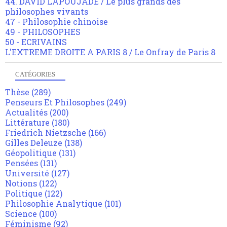
44. DAVID LAPOUJADE / Le plus grands des
philosophes vivants
47 - Philosophie chinoise
49 - PHILOSOPHES
50 - ECRIVAINS
L'EXTREME DROITE A PARIS 8 / Le Onfray de Paris 8
CATÉGORIES
Thèse
(289)
Penseurs Et Philosophes
(249)
Actualités
(200)
Littérature
(180)
Friedrich Nietzsche
(166)
Gilles Deleuze
(138)
Géopolitique
(131)
Pensées
(131)
Université
(127)
Notions
(122)
Politique
(122)
Philosophie Analytique
(101)
Science
(100)
Féminisme
(92)