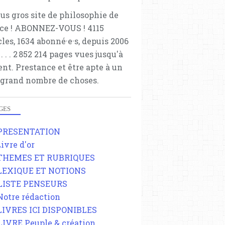
lus gros site de philosophie de
ce ! ABONNEZ-VOUS ! 4115
cles, 1634 abonné·e·s, depuis 2006
 . . . . . 2 852 214 pages vues jusqu'à
ent. Prestance et être apte à un
 grand nombre de choses.
GES
 PRESENTATION
Livre d'or
 THEMES ET RUBRIQUES
 LEXIQUE ET NOTIONS
 LISTE PENSEURS
 Notre rédaction
 LIVRES ICI DISPONIBLES
 LIVRE Peuple & création