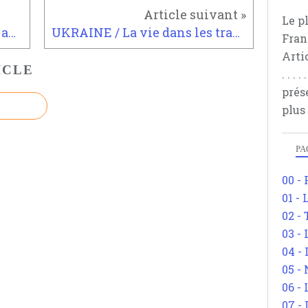
Le p
RUBRIQUE / Ce qui faut dire aux Français : de quelques révélations
UKRAINE / La vie dans les tranchées du Donbass
Fran
Arti
ICLE
. . .
prés
plus
PA
00 -
01 - 
02 -
03 -
04 -
05 -
06 -
07 -