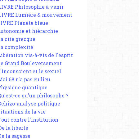
 LIVRE Philosophie à venir
 LIVRE Lumière & mouvement
 LIVRE Planète bleue
 Autonomie et hiérarchie
La cité grecque
 La complexité
Libération vis-à-vis de l'esprit
 Le Grand Bouleversement
L'Inconscient et le sexuel
Mai 68 n'a pas eu lieu
 Physique quantique
 Qu'est-ce qu'un philosophe ?
 Schizo-analyse politique
Situations de la vie
Tout contre l'institution
De la liberté
De la sagesse