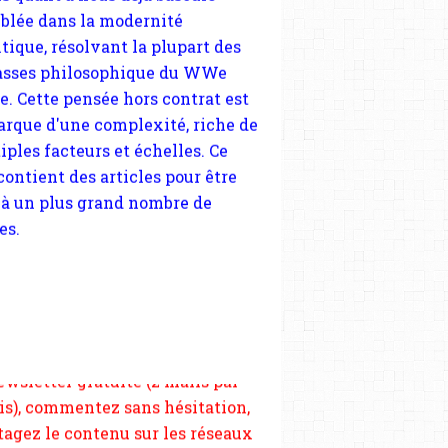
arque d'une complexité, riche de
iples facteurs et échelles. Ce
 contient des articles pour être
 à un plus grand nombre de
es.
 nous soutenir abonnez-vous à la
ewsletter gratuite (2 mails par
s), commentez sans hésitation,
tagez le contenu sur les réseaux
si vous le pouvez faîtes des liens
depuis votre site.