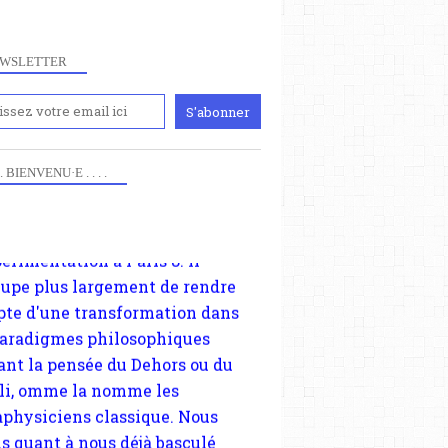
iennement
WSLETTER
paris8philo.com, ce site, créé
006 lors du mouvement anti-CPE,
ndu compte de l'actualité et de
périmentation à Paris 8. Il
cupe plus largement de rendre
 . . BIENVENU·E . . . .
te d'une transformation dans
paradigmes philosophiques
ant la pensée du Dehors ou du
li, omme la nomme les
physiciens classique. Nous
s quant à nous déjà basculé
blée dans la modernité
tique, résolvant la plupart des
sses philosophique du WWe
le. Cette pensée hors contrat est