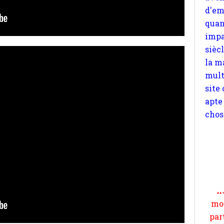
la m
mult
site
apte
chos
Pour
n
moi
par
et 