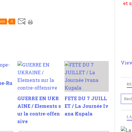
ost
0
View
pe-Ru
RE
GUERRE EN UKR
FETE DU 7 JUILL
AINE / Elements s
ET / La Journée Iv
ur la contre-offen
ana Kupala
LA
sive