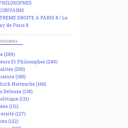
 PHILOSOPHES
 ECRIVAINS
TREME DROITE A PARIS 8 / Le
ay de Paris 8
TÉGORIES
se
(289)
eurs Et Philosophes
(249)
alités
(200)
érature
(180)
drich Nietzsche
(166)
es Deleuze
(138)
olitique
(131)
ées
(131)
ersité
(127)
ons
(122)