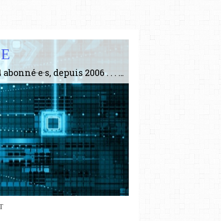
IE
Le plus gros site de philosophie de France ! ABONNEZ-VOUS ! 4115 Articles, 1634 abonné·e·s, depuis 2006 . . . . . . . . 2 852 214 pages vues jusqu'à présent. Prestance et être apte à un plus grand nombre de choses.
T