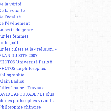
De la vérité
 De la volonté
De l'égalité
 De l'événement
 La perte du genre
 Sur les femmes
ur le goût
ur les cultes et la « religion. »
 PLAN DU SITE 2007
 PHOTOS Université Paris 8
 PHOTOS de philosophes
Bibliographie
 Alain Badiou
 Gilles Louise - Travaux
DAVID LAPOUJADE / Le plus
ds des philosophes vivants
 Philosophie chinoise