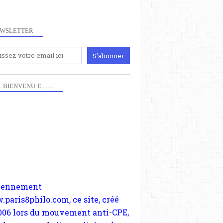
WSLETTER
 . . BIENVENU·E . . . .
iennement
paris8philo.com, ce site, créé
006 lors du mouvement anti-CPE,
ndu compte de l'actualité et de
périmentation à Paris 8. Il
cupe plus largement de rendre
te d'une transformation dans
paradigmes philosophiques