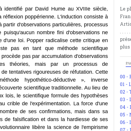
Le p
à identifié par David Hume au XVIIIe siècle,
Fran
a réflexion poppérienne. L'induction consiste à
Arti
 partir d'observations particulières, processus
. . .
e puisqu'aucun nombre fini d'observations ne
prés
le d'une loi. Popper radicalise cette critique en
plus
xiste pas en tant que méthode scientifique
ne procède pas par accumulation d'observations
 des théories, mais par un processus de
PA
de tentatives rigoureuses de réfutation. Cette
00 -
thode hypothético-déductive », inverse
01 - 
ouverte scientifique traditionnelle. Au lieu de
02 -
ux lois, le scientifique formule des hypothèses
03 -
au crible de l'expérimentation. La force d'une
04 -
 nombre de ses confirmations, mais dans sa
05 -
es de falsification et dans la hardiesse de ses
06 -
volutionnaire libère la science de l'empirisme
07 -