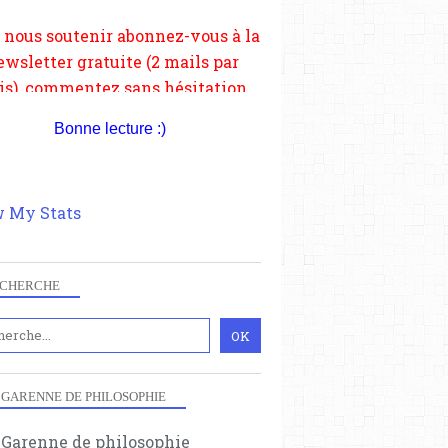
tagez le contenu sur les réseaux
si vous le pouvez faîtes des liens
depuis votre site.
Bonne lecture :)
 My Stats
CHERCHE
 GARENNE DE PHILOSOPHIE