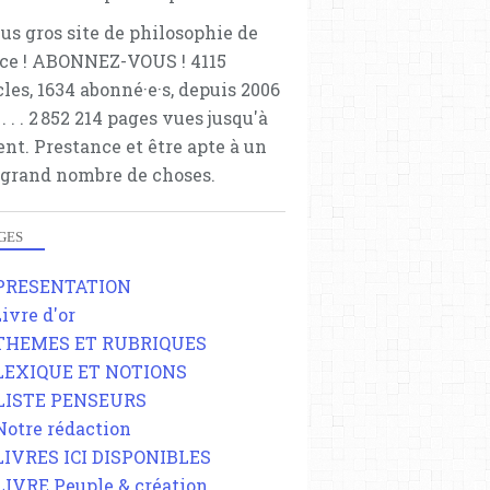
lus gros site de philosophie de
ce ! ABONNEZ-VOUS ! 4115
cles, 1634 abonné·e·s, depuis 2006
 . . . . . 2 852 214 pages vues jusqu'à
ent. Prestance et être apte à un
 grand nombre de choses.
GES
 PRESENTATION
Livre d'or
 THEMES ET RUBRIQUES
 LEXIQUE ET NOTIONS
 LISTE PENSEURS
 Notre rédaction
 LIVRES ICI DISPONIBLES
 LIVRE Peuple & création