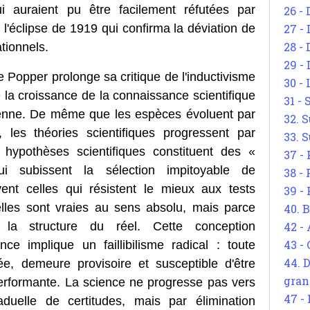
qui auraient pu être facilement réfutées par
26 - 
 l'éclipse de 1919 qui confirma la déviation de
27 -
28 - 
tionnels.
29 -
e Popper prolonge sa critique de l'inductivisme
30 -
 la croissance de la connaissance scientifique
31 -
nienne. De même que les espèces évoluent par
32. S
e, les théories scientifiques progressent par
33. S
s hypothèses scientifiques constituent des «
37 -
qui subissent la sélection impitoyable de
38 -
vent celles qui résistent le mieux aux tests
39 -
lles sont vraies au sens absolu, mais parce
40. 
 la structure du réel. Cette conception
42 -
43 -
ce implique un faillibilisme radical : toute
44. 
e, demeure provisoire et susceptible d'être
gran
erformante. La science ne progresse pas vers
47 -
aduelle de certitudes, mais par élimination