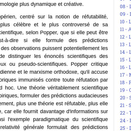
témologie plus dynamique et créative.
08 -
09 -
érien, centré sur la notion de réfutabilité,
10 -
e plus célèbre et le plus controversé de sa
11 -
ientifique, selon Popper, que si elle peut être
12 - 
st-à-dire si elle formule des prédictions
13 -
des observations puissent potentiellement les
14 - 
de distinguer les énoncés scientifiques des
15 -
ux ou pseudo-scientifiques. Popper critique
16 - 
ienne et le marxisme orthodoxe, qu'il accuse
17 - 
riques immunisés contre toute réfutation par
18 -
ad hoc. Une théorie véritablement scientifique
19 -
piriques, formuler des prédictions audacieuses
20 -
ent, plus une théorie est réfutable, plus elle
21 - 
, car elle fournit davantage d'informations sur
22 - 
si l'exemple paradigmatique du scientifique
24 - 
elativité générale formulait des prédictions
25 - 