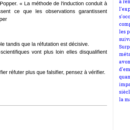
Popper. « La méthode de l'induction conduit à
suiv
ssent ce que les observations
garantissent
Surp
per
méta
avon
d'em
quan
ble tandis que la réfutation est décisive.
impa
scientifiques vont plus loin elles
disqualifient
sièc
la m
ier réfuter plus que falsifier, pensez à vérifier.
mult
site
apte
chos
Pour
n
moi