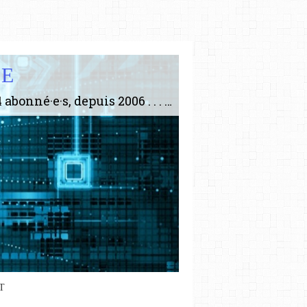
IE
Le plus gros site de philosophie de France ! ABONNEZ-VOUS ! 4115 Articles, 1634 abonné·e·s, depuis 2006 . . . . . . . . 2 852 214 pages vues jusqu'à présent. Prestance et être apte à un plus grand nombre de choses.
T