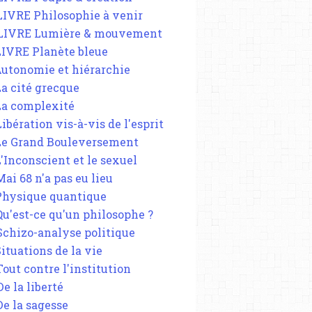
 LIVRE Philosophie à venir
 LIVRE Lumière & mouvement
 LIVRE Planète bleue
 Autonomie et hiérarchie
La cité grecque
 La complexité
Libération vis-à-vis de l'esprit
 Le Grand Bouleversement
L'Inconscient et le sexuel
Mai 68 n'a pas eu lieu
 Physique quantique
 Qu'est-ce qu'un philosophe ?
 Schizo-analyse politique
Situations de la vie
Tout contre l'institution
De la liberté
De la sagesse