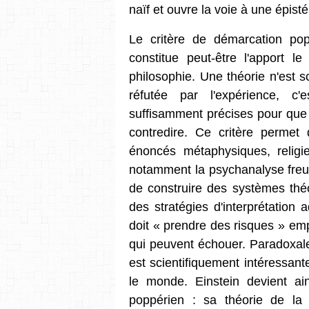
naïf et ouvre la voie à une épis
Le critère de démarcation popp
constitue peut-être l'apport l
philosophie. Une théorie n'est sc
réfutée par l'expérience, c'e
suffisamment précises pour que 
contredire. Ce critère permet 
énoncés métaphysiques, religie
notamment la psychanalyse freud
de construire des systèmes théo
des stratégies d'interprétation 
doit « prendre des risques » em
qui peuvent échouer. Paradoxalem
est scientifiquement intéressante
le monde. Einstein devient ain
poppérien : sa théorie de la r