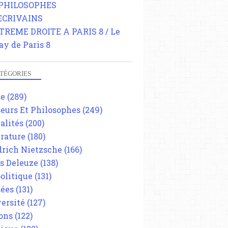
 PHILOSOPHES
 ECRIVAINS
TREME DROITE A PARIS 8 / Le
ay de Paris 8
TÉGORIES
se
(289)
eurs Et Philosophes
(249)
alités
(200)
érature
(180)
drich Nietzsche
(166)
es Deleuze
(138)
olitique
(131)
ées
(131)
ersité
(127)
ons
(122)