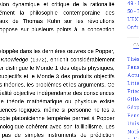
49 -
sion dynamique et critique de la rationalité
50 -
ndément la philosophie contemporaine des
L'EX
vaux de Thomas Kuhn sur les révolutions
Onfr
'oppose sur plusieurs points à la conception
CA
eloppée dans les dernières œuvres de Popper,
Thè
e Knowledge
(1972), enrichit considérablement
Pens
per distingue le Monde 1 des objets physiques,
Actu
bjectifs et le Monde 3 des produits objectifs
Litt
s théories, les problèmes et les arguments. Ce
Frie
alité objective indépendante des consciences
Gill
 une théorie mathématique ou physique existe
Géop
uences logiques, même si personne ne les a
Pens
logie platonicienne tempérée permet à Popper
Univ
ologique cohérent avec son faillibilisme. Les
Noti
t pas de simples instruments de prédiction