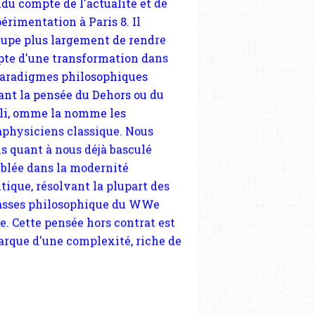
ant la pensée du Dehors ou du
li, omme la nomme les
physiciens classique. Nous
s quant à nous déjà basculé
blée dans la modernité
tique, résolvant la plupart des
sses philosophique du WWe
le. Cette pensée hors contrat est
arque d'une complexité, riche de
iples facteurs et échelles. Ce
 contient des articles pour être
 à un plus grand nombre de
es.
 nous soutenir abonnez-vous à la
ewsletter gratuite (2 mails par
s), commentez sans hésitation,