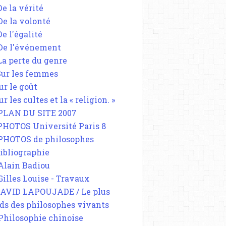
De la vérité
 De la volonté
De l'égalité
 De l'événement
 La perte du genre
 Sur les femmes
ur le goût
ur les cultes et la « religion. »
 PLAN DU SITE 2007
 PHOTOS Université Paris 8
 PHOTOS de philosophes
Bibliographie
 Alain Badiou
 Gilles Louise - Travaux
DAVID LAPOUJADE / Le plus
ds des philosophes vivants
 Philosophie chinoise