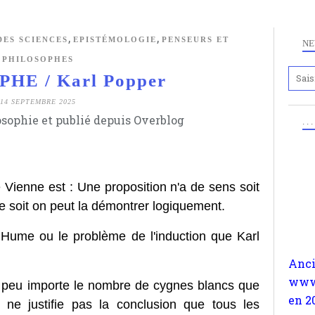
,
,
DES SCIENCES
EPISTÉMOLOGIE
PENSEURS ET
NE
PHILOSOPHES
HE / Karl Popper
14 SEPTEMBRE 2025
osophie et publié depuis Overblog
. .
Anc
 Vienne est : Une proposition n'a de sens soit
www.
nce soit on peut la démontrer logiquement.
en 2
Hume ou le problème de l'induction que Karl
a re
l'ex
s'oc
e peu importe le nombre de cygnes blancs que
comp
ne justifie pas la conclusion que tous les
les 