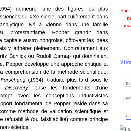
par
994) demeure l'une des figures les plus
et 
 sciences du XXe siècle, particulièrement dans
 analytique. Né à Vienne dans une famille
 au protestantisme, Popper grandit dans
 la capitale austro-hongroise, côtoyant les idées
is y adhérer pleinement. Contrairement aux
ritz Schlick ou Rudolf Carnap qui dominaient
View
que, Popper développe une approche critique et
e la compréhension de la méthode scientifique.
 Forschung
(1934), traduite plus tard sous le
RE
c Discovery
, pose les fondements d'une
rompt avec les conceptions inductivistes
L'apport fondamental de Popper réside dans sa
n comme méthode de validation scientifique et
LA
 réfutabilité (ou falsifiabilité) comme principe
 non-science.