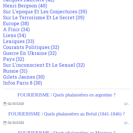
Henri Bergson
(40)
Sur L'epoque Et Les Conjectures
(39)
Sur Le Terrorisme Et Le Secret
(39)
Europe
(38)
A Finir
(34)
Liens
(34)
Lexiques
(33)
Courants Politiques
(32)
Guerre En Ukraine
(32)
Pays
(32)
Sur L'inconscient Et Le Sexuel
(32)
Russie
(31)
Gilets Jaunes
(30)
Infos Paris 8
(30)
FOURIERISME / Quels phalanstères en argentine ?
02/10/2025
…
FOURIERISME / Quels phalanstères au Brésil (1841-1846) ?
02/10/2025
…
FOURIERISME / Quels phalanstères au Mexique ?