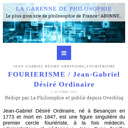
LA GARENNE DE PHILOSOPHIE
Le plus gros site de philosophie de France ! ABONNEZ-VOUS ! 4115 Articles, 1634 abonné·e·s, depuis 2006 . . . . . . . . 2 852 214 pages vues jusqu'à présent. Prestance et être apte à un plus grand nombre de choses.
,
JEAN-GABRIEL DÉSIRÉ ORDINAIRE
FOURIÉRISME
FOURIERISME / Jean-Gabriel
Désiré Ordinaire
2 OCTOBRE 2025
Rédigé par La Philosophie et publié depuis Overblog
Jean-Gabriel Désiré Ordinaire, né à Besançon en
1773 et mort en 1847, est une figure singulière du
premier cercle fouriériste, à la fois médecin,