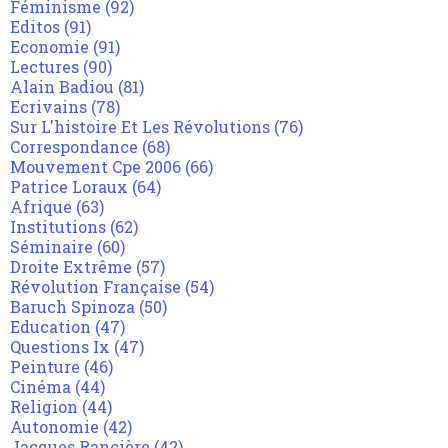
Féminisme
(92)
Editos
(91)
Economie
(91)
Lectures
(90)
Alain Badiou
(81)
Ecrivains
(78)
Sur L'histoire Et Les Révolutions
(76)
Correspondance
(68)
Mouvement Cpe 2006
(66)
Patrice Loraux
(64)
Afrique
(63)
Institutions
(62)
Séminaire
(60)
Droite Extrême
(57)
Révolution Française
(54)
Baruch Spinoza
(50)
Education
(47)
Questions Ix
(47)
Peinture
(46)
Cinéma
(44)
Religion
(44)
Autonomie
(42)
Jacques Rancière
(42)