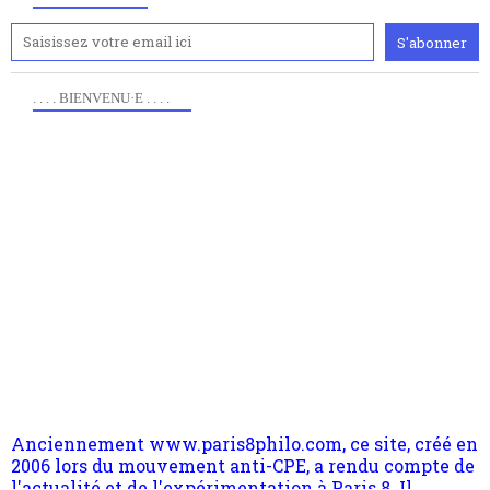
. . . . BIENVENU·E . . . .
Anciennement www.paris8philo.com, ce site, créé en
2006 lors du mouvement anti-CPE, a rendu compte de
l'actualité et de l'expérimentation à Paris 8. Il
s'occupe plus largement de rendre compte d'une
transformation dans les paradigmes philosophiques