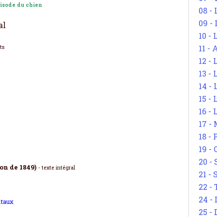
pisode du chien
08 -
09 -
al
10 -
11 -
its
12 - 
13 -
14 - 
15 -
16 - 
17 - 
18 -
19 -
20 -
on de 1849)
-
texte intégral
21 - 
22 - 
24 - 
itaux
25 - 