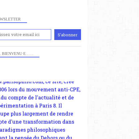
WSLETTER
iennement
paris8philo.com, ce site, créé
 . . BIENVENU·E . . . .
006 lors du mouvement anti-CPE,
ndu compte de l'actualité et de
périmentation à Paris 8. Il
cupe plus largement de rendre
te d'une transformation dans
paradigmes philosophiques
ant la pensée du Dehors ou du
li, omme la nomme les
physiciens classique. Nous
s quant à nous déjà basculé
blée dans la modernité