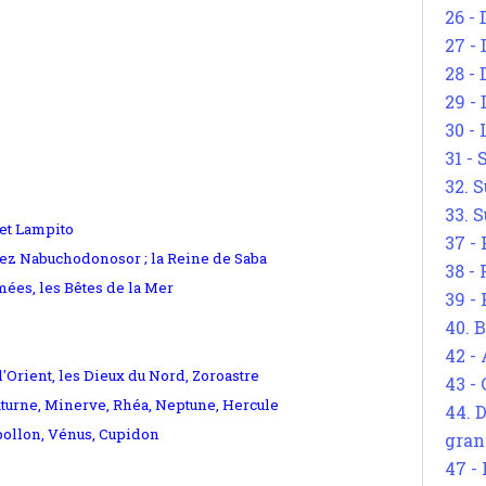
26 - 
27 -
28 - 
29 -
30 -
31 -
32. S
33. S
 et Lampito
37 -
hez Nabuchodonosor ; la Reine de Saba
38 -
mées, les Bêtes de la Mer
39 -
40. 
42 -
 d'Orient, les Dieux du Nord, Zoroastre
43 -
Saturne, Minerve, Rhéa, Neptune, Hercule
44. 
Apollon, Vénus, Cupidon
gran
47 -