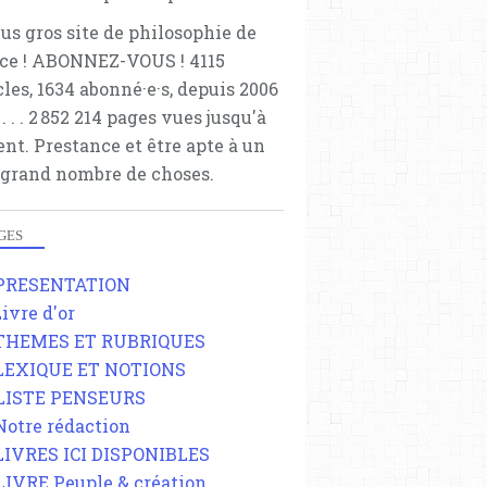
lus gros site de philosophie de
ce ! ABONNEZ-VOUS ! 4115
cles, 1634 abonné·e·s, depuis 2006
 . . . . . 2 852 214 pages vues jusqu'à
ent. Prestance et être apte à un
 grand nombre de choses.
GES
 PRESENTATION
Livre d'or
 THEMES ET RUBRIQUES
 LEXIQUE ET NOTIONS
 LISTE PENSEURS
 Notre rédaction
 LIVRES ICI DISPONIBLES
 LIVRE Peuple & création