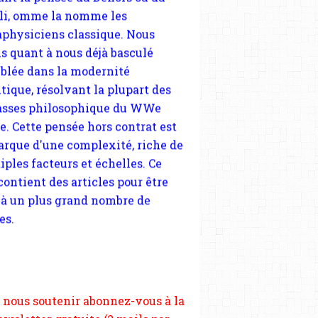
tique, résolvant la plupart des
sses philosophique du WWe
le. Cette pensée hors contrat est
arque d'une complexité, riche de
iples facteurs et échelles. Ce
 contient des articles pour être
 à un plus grand nombre de
es.
 nous soutenir abonnez-vous à la
ewsletter gratuite (2 mails par
s), commentez sans hésitation,
tagez le contenu sur les réseaux
si vous le pouvez faîtes des liens