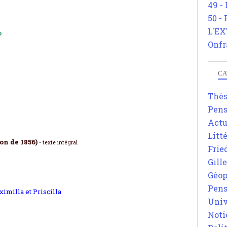
49 -
50 -
L'EX
o
Onfr
CA
Thè
Pens
Actu
Litt
on de 1856)
-
texte intégral
Frie
Gill
Géop
Pens
imilla et Priscilla
Univ
Noti