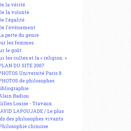
De la vérité
 De la volonté
De l'égalité
 De l'événement
 La perte du genre
 Sur les femmes
ur le goût
ur les cultes et la « religion. »
 PLAN DU SITE 2007
 PHOTOS Université Paris 8
 PHOTOS de philosophes
Bibliographie
 Alain Badiou
 Gilles Louise - Travaux
DAVID LAPOUJADE / Le plus
ds des philosophes vivants
 Philosophie chinoise