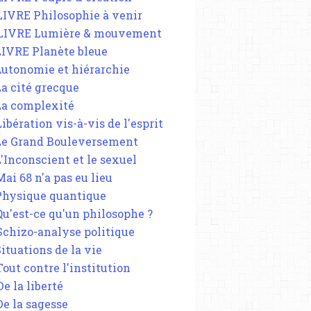
 LIVRE Philosophie à venir
 LIVRE Lumière & mouvement
 LIVRE Planète bleue
 Autonomie et hiérarchie
La cité grecque
 La complexité
Libération vis-à-vis de l'esprit
 Le Grand Bouleversement
L'Inconscient et le sexuel
Mai 68 n'a pas eu lieu
 Physique quantique
 Qu'est-ce qu'un philosophe ?
 Schizo-analyse politique
Situations de la vie
Tout contre l'institution
De la liberté
De la sagesse