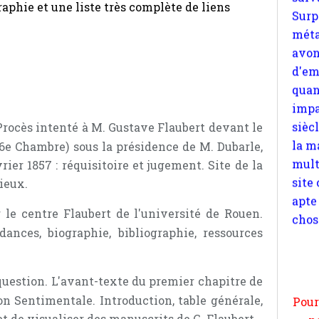
raphie et une liste très complète de liens
quan
impa
sièc
la m
mult
site
apte
Procès intenté à M. Gustave Flaubert devant le
chos
(6e Chambre) sous la présidence de M. Dubarle,
rier 1857 : réquisitoire et jugement. Site de la
ieux.
 le centre Flaubert de l'université de Rouen.
ances, biographie, bibliographie, ressources
Pour
n
moi
 question. L'avant-texte du premier chapitre de
par
on Sentimentale. Introduction, table générale,
et 
t de visualiser des manuscrits de G. Flaubert.