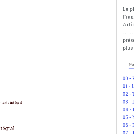
Le p
Fran
Arti
. . .
prés
plus
PA
00 -
01 - 
02 -
03 -
-
texte intégral
04 -
05 -
06 -
ntégral
07 -