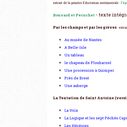
extrait de la prmière Eductation sentimentale :
l'é
- texte intégr
Bouvard et Pécuchet
Par les champs et par les grèves
: extra
Au musée de Nantes
A Belle-Isle
Un tableau
le chapeau de Plouharnel
Une procession à Quimper
Près de Brest
Une auberge
La Tentation de Saint Antoine (versi
La Voix
La Logique et les sept Péchés Cap
Les Hérésies