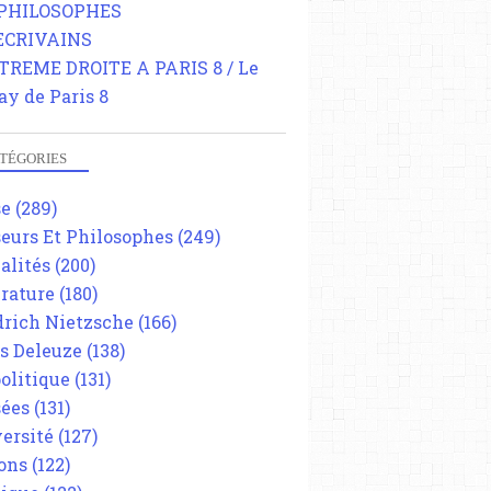
 PHILOSOPHES
 ECRIVAINS
TREME DROITE A PARIS 8 / Le
ay de Paris 8
TÉGORIES
se
(289)
eurs Et Philosophes
(249)
alités
(200)
érature
(180)
drich Nietzsche
(166)
es Deleuze
(138)
olitique
(131)
ées
(131)
ersité
(127)
ons
(122)