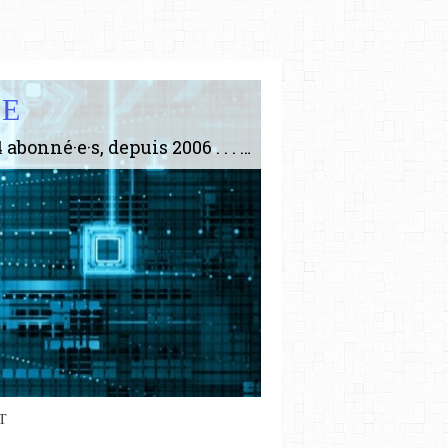
IE
Le plus gros site de philosophie de France ! ABONNEZ-VOUS ! 4115 Articles, 1634 abonné·e·s, depuis 2006 . . . . . . . . 2 852 214 pages vues jusqu'à présent. Prestance et être apte à un plus grand nombre de choses.
T