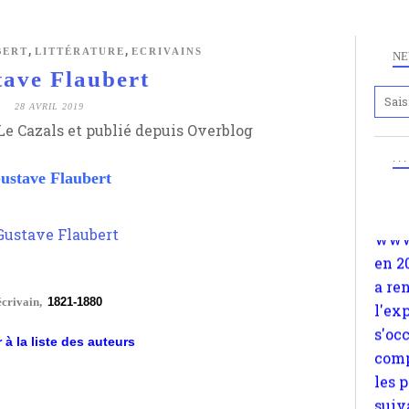
,
,
BERT
LITTÉRATURE
ECRIVAINS
NE
ave Flaubert
28 AVRIL 2019
Anc
e Cazals et publié depuis Overblog
www.
. .
en 2
ustave Flaubert
a re
l'ex
s'oc
comp
les 
suiv
écrivain,
1821-1880
Surp
 à la liste des auteurs
méta
avon
d'em