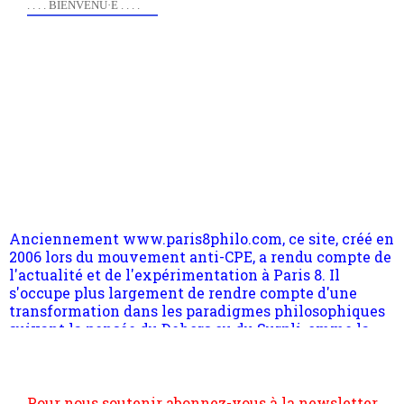
. . . . BIENVENU·E . . . .
Anciennement www.paris8philo.com, ce site, créé en
2006 lors du mouvement anti-CPE, a rendu compte de
l'actualité et de l'expérimentation à Paris 8. Il
s'occupe plus largement de rendre compte d'une
transformation dans les paradigmes philosophiques
suivant la pensée du Dehors ou du Surpli, omme la
nomme les métaphysiciens classique. Nous avons
quant à nous déjà basculé d'emblée dans la modernité
quantique, résolvant la plupart des impasses
philosophique du WWe siècle. Cette pensée hors
Pour nous soutenir abonnez-vous à la newsletter
contrat est la marque d'une complexité, riche de
gratuite (2 mails par mois), commentez sans