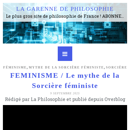
LA GARENNE DE PHILOSOPHIE
Le plus gros site de philosophie de France ! ABONNEZ-VOUS ! 4115 Articles, 1634 abonné·e·s, depuis 2006 . . . . . . . . 2 852 214 pages vues jusqu'à présent. Prestance et être apte à un plus grand nombre de choses.
,
,
FÉMINISME
MYTHE DE LA SORCIÈRE FÉMINISTE
SORCIÈRE
FEMINISME / Le mythe de la
Sorcière féministe
9 SEPTEMBRE 2025
Rédigé par La Philosophie et publié depuis Overblog