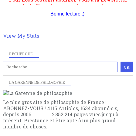
multiples facteurs et échelles. Ce site contient des
hésitation, partagez le contenu sur les réseaux et si
articles pour être apte à un plus grand nombre de
vous le pouvez faîtes des liens depuis votre site.
choses.
Bonne lecture :)
View My Stats
RECHERCHE
LA GARENNE DE PHILOSOPHIE
Le plus gros site de philosophie de France !
ABONNEZ-VOUS ! 4115 Articles, 1634 abonné·e·s,
depuis 2006 . . . . . . . . 2 852 214 pages vues jusqu'à
présent. Prestance et être apte à un plus grand
nombre de choses.