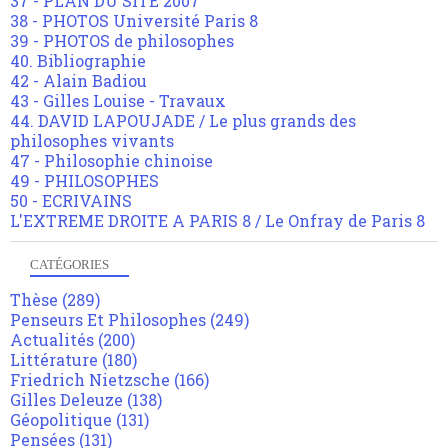
37 - PLAN DU SITE 2007
38 - PHOTOS Université Paris 8
39 - PHOTOS de philosophes
40. Bibliographie
42 - Alain Badiou
43 - Gilles Louise - Travaux
44. DAVID LAPOUJADE / Le plus grands des
philosophes vivants
47 - Philosophie chinoise
49 - PHILOSOPHES
50 - ECRIVAINS
L'EXTREME DROITE A PARIS 8 / Le Onfray de Paris 8
CATÉGORIES
Thèse
(289)
Penseurs Et Philosophes
(249)
Actualités
(200)
Littérature
(180)
Friedrich Nietzsche
(166)
Gilles Deleuze
(138)
Géopolitique
(131)
Pensées
(131)