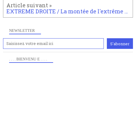
EXTREME DROITE / La montée de l'extrême sroite au sien de l'Eglise catholique : Civitas, La Manif pour tous, les lefebvristes
NEWSLETTER
. . . . BIENVENU·E . . . .