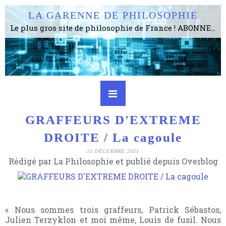
LA GARENNE DE PHILOSOPHIE
Le plus gros site de philosophie de France ! ABONNEZ-VOUS ! 4115 Articles, 1634 abonné·e·s, depuis 2006 . . . . . . . . 2 852 214 pages vues jusqu'à présent. Prestance et être apte à un plus grand nombre de choses.
GRAFFEURS D'EXTREME
DROITE / La cagoule
15 DÉCEMBRE 2021
Rédigé par La Philosophie et publié depuis Overblog
« Nous sommes trois graffeurs, Patrick Sébastos,
Julien Terzyklon et moi même, Louis de fusil. Nous