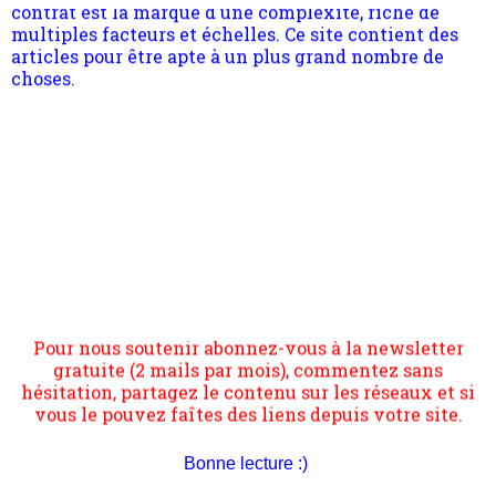
Anciennement www.paris8philo.com, ce site, créé en
Pour nous soutenir abonnez-vous à la newsletter
2006 lors du mouvement anti-CPE, a rendu compte de
gratuite (2 mails par mois), commentez sans
l'actualité et de l'expérimentation à Paris 8. Il
hésitation, partagez le contenu sur les réseaux et si
s'occupe plus largement de rendre compte d'une
vous le pouvez faîtes des liens depuis votre site.
transformation dans les paradigmes philosophiques
suivant la pensée du Dehors ou du Surpli, omme la
nomme les métaphysiciens classique. Nous avons
Bonne lecture :)
quant à nous déjà basculé d'emblée dans la modernité
quantique, résolvant la plupart des impasses