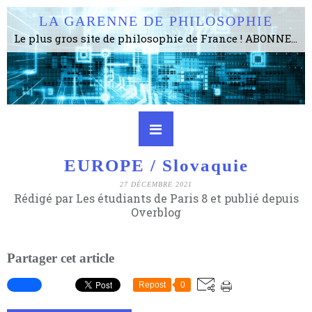
LA GARENNE DE PHILOSOPHIE
Le plus gros site de philosophie de France ! ABONNEZ-VOUS ! 4115 Articles, 1634 abonné·e·s, depuis 2006 . . . . . . . . 2 852 214 pages vues jusqu'à présent. Prestance et être apte à un plus grand nombre de choses.
EUROPE / Slovaquie
27 DÉCEMBRE 2021
Rédigé par Les étudiants de Paris 8 et publié depuis
Overblog
Partager cet article
Repost
0