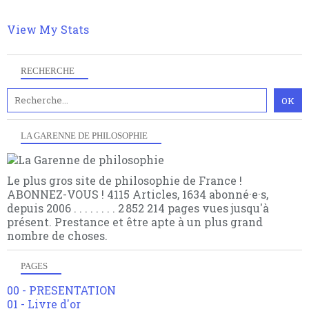
philosophique du WWe siècle. Cette pensée hors
contrat est la marque d'une complexité, riche de
View My Stats
multiples facteurs et échelles. Ce site contient des
articles pour être apte à un plus grand nombre de
choses.
RECHERCHE
LA GARENNE DE PHILOSOPHIE
Le plus gros site de philosophie de France !
ABONNEZ-VOUS ! 4115 Articles, 1634 abonné·e·s,
depuis 2006 . . . . . . . . 2 852 214 pages vues jusqu'à
présent. Prestance et être apte à un plus grand
nombre de choses.
PAGES
00 - PRESENTATION
01 - Livre d'or