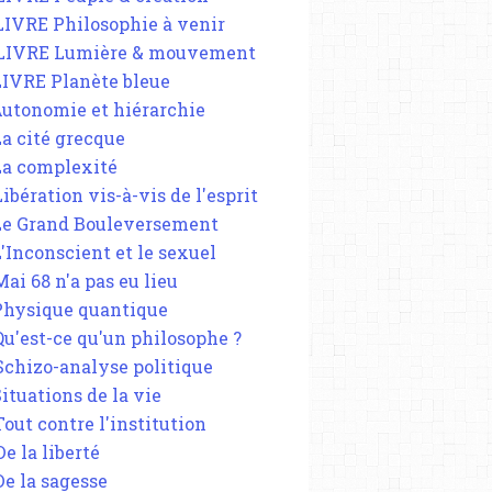
 LIVRE Philosophie à venir
 LIVRE Lumière & mouvement
 LIVRE Planète bleue
 Autonomie et hiérarchie
La cité grecque
 La complexité
Libération vis-à-vis de l'esprit
 Le Grand Bouleversement
L'Inconscient et le sexuel
Mai 68 n'a pas eu lieu
 Physique quantique
 Qu'est-ce qu'un philosophe ?
 Schizo-analyse politique
Situations de la vie
Tout contre l'institution
De la liberté
De la sagesse