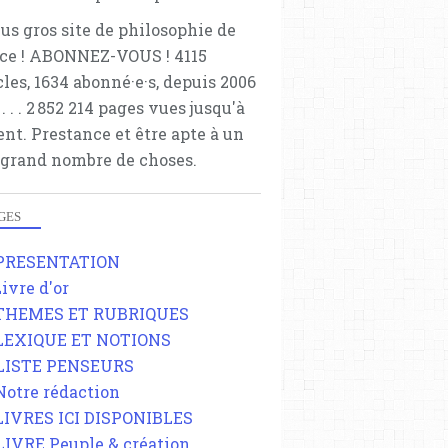
lus gros site de philosophie de
ce ! ABONNEZ-VOUS ! 4115
cles, 1634 abonné·e·s, depuis 2006
 . . . . . 2 852 214 pages vues jusqu'à
ent. Prestance et être apte à un
 grand nombre de choses.
GES
 PRESENTATION
Livre d'or
 THEMES ET RUBRIQUES
 LEXIQUE ET NOTIONS
 LISTE PENSEURS
 Notre rédaction
 LIVRES ICI DISPONIBLES
 LIVRE Peuple & création