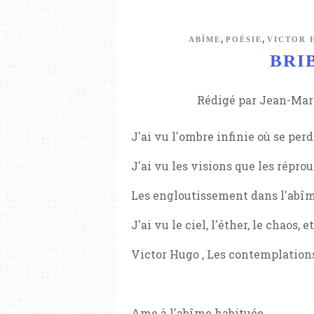
,
,
ABÎME
POÉSIE
VICTOR 
BRIB
Rédigé par Jean-Marc
J'ai vu l'ombre infinie où se per
J'ai vu les visions que les réprou
Les engloutissement dans l'abî
J'ai vu le ciel, l'éther, le chaos, e
Victor Hugo , Les contemplations,
Ame à l'abîme habituée