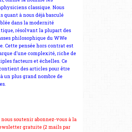
sses philosophique du WWe
le. Cette pensée hors contrat est
arque d'une complexité, riche de
iples facteurs et échelles. Ce
 contient des articles pour être
 à un plus grand nombre de
es.
 nous soutenir abonnez-vous à la
ewsletter gratuite (2 mails par
s), commentez sans hésitation,
tagez le contenu sur les réseaux
si vous le pouvez faîtes des liens
depuis votre site.