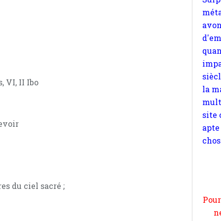
impa
sièc
la m
mult
site
apte
chos
 VI, II Ibo
evoir
Pour
n
moi
es du ciel sacré ;
par
et 