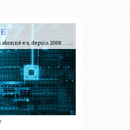
IE
Le plus gros site de philosophie de France ! ABONNEZ-VOUS ! 4115 Articles, 1634 abonné·e·s, depuis 2006 . . . . . . . . 2 852 214 pages vues jusqu'à présent. Prestance et être apte à un plus grand nombre de choses.
T