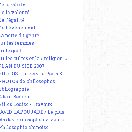
De la vérité
 De la volonté
De l'égalité
 De l'événement
 La perte du genre
 Sur les femmes
ur le goût
ur les cultes et la « religion. »
 PLAN DU SITE 2007
 PHOTOS Université Paris 8
 PHOTOS de philosophes
Bibliographie
 Alain Badiou
 Gilles Louise - Travaux
DAVID LAPOUJADE / Le plus
ds des philosophes vivants
 Philosophie chinoise