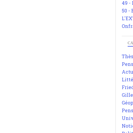
49 -
50 -
L'EX
Onfr
CA
Thè
Pens
Actu
Litt
Frie
Gill
Géop
Pens
Univ
Noti