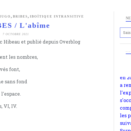
,
,
HUGO
BRIBES
IBOÏTIQUE INTRANSITIVE
NE
ES / L'abîme
Anc
www.
7 OCTOBRE 2021
 Hibeau et publié depuis Overblog
en 2
a re
. .
dent les nombres,
l'ex
s'oc
vés font,
comp
les 
me sans fond
suiv
t l'espace.
Surp
méta
 VI, IV.
avon
d'em
quan