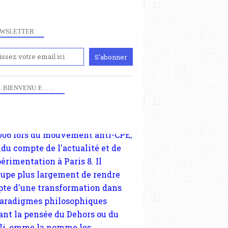
WSLETTER
iennement
paris8philo.com, ce site, créé
006 lors du mouvement anti-CPE,
ndu compte de l'actualité et de
 . . BIENVENU·E . . . .
périmentation à Paris 8. Il
cupe plus largement de rendre
te d'une transformation dans
paradigmes philosophiques
ant la pensée du Dehors ou du
li, omme la nomme les
physiciens classique. Nous
s quant à nous déjà basculé
blée dans la modernité
tique, résolvant la plupart des