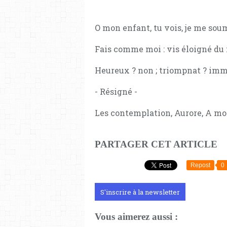
O mon enfant, tu vois, je me sou
Fais comme moi : vis éloigné du
Heureux ? non ; triompnat ? im
- Résigné -
Les contemplation, Aurore, A mo
PARTAGER CET ARTICLE
Repost
0
S'inscrire à la newsletter
Vous aimerez aussi :