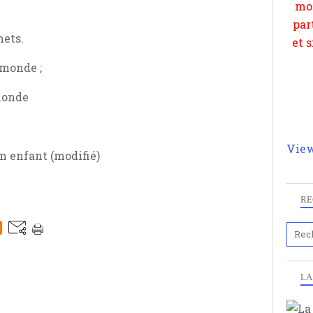
mets.
 monde ;
monde
View
n enfant (modifié)
RE
LA