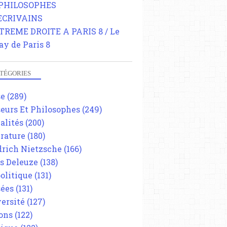
 PHILOSOPHES
 ECRIVAINS
TREME DROITE A PARIS 8 / Le
ay de Paris 8
TÉGORIES
se
(289)
eurs Et Philosophes
(249)
alités
(200)
érature
(180)
drich Nietzsche
(166)
es Deleuze
(138)
olitique
(131)
ées
(131)
ersité
(127)
ons
(122)