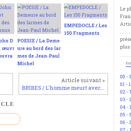
Le p
Fran
Arti
EMPEDOCLE / Les
. . .
150 Fragments
prés
ohn D
POESIE / La Deme
plus
t œuvr
ure au bord des lar
 ouvra
mes de Jean-Paul
Michel
PA
00 -
01 - 
BRIBES / L'homme meurt avec le pli
02 -
03 -
ICLE
04 -
05 -
06 -
07 -