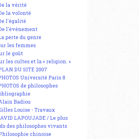
De la vérité
 De la volonté
De l'égalité
 De l'événement
 La perte du genre
 Sur les femmes
ur le goût
ur les cultes et la « religion. »
 PLAN DU SITE 2007
 PHOTOS Université Paris 8
 PHOTOS de philosophes
Bibliographie
 Alain Badiou
 Gilles Louise - Travaux
DAVID LAPOUJADE / Le plus
ds des philosophes vivants
 Philosophie chinoise