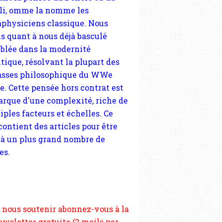
tique, résolvant la plupart des
sses philosophique du WWe
le. Cette pensée hors contrat est
arque d'une complexité, riche de
iples facteurs et échelles. Ce
 contient des articles pour être
 à un plus grand nombre de
es.
 nous soutenir abonnez-vous à la
ewsletter gratuite (2 mails par
s), commentez sans hésitation,
tagez le contenu sur les réseaux
si vous le pouvez faîtes des liens