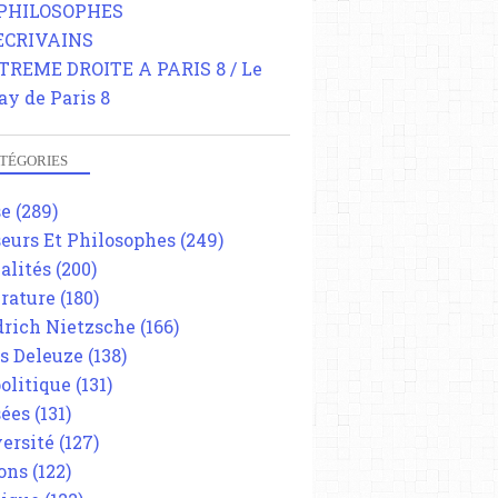
 PHILOSOPHES
 ECRIVAINS
TREME DROITE A PARIS 8 / Le
ay de Paris 8
TÉGORIES
se
(289)
eurs Et Philosophes
(249)
alités
(200)
érature
(180)
drich Nietzsche
(166)
es Deleuze
(138)
olitique
(131)
ées
(131)
ersité
(127)
ons
(122)