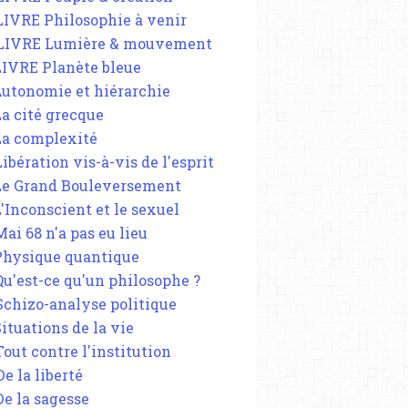
 LIVRE Philosophie à venir
 LIVRE Lumière & mouvement
 LIVRE Planète bleue
 Autonomie et hiérarchie
La cité grecque
 La complexité
Libération vis-à-vis de l'esprit
 Le Grand Bouleversement
L'Inconscient et le sexuel
Mai 68 n'a pas eu lieu
 Physique quantique
 Qu'est-ce qu'un philosophe ?
 Schizo-analyse politique
Situations de la vie
Tout contre l'institution
De la liberté
De la sagesse