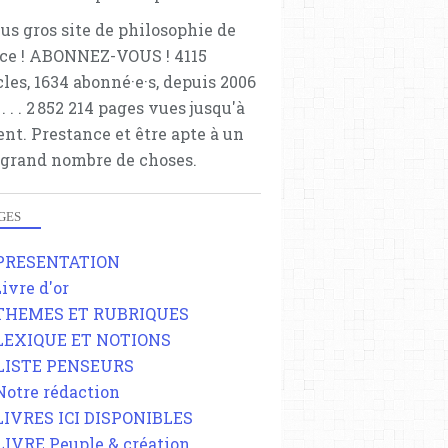
lus gros site de philosophie de
ce ! ABONNEZ-VOUS ! 4115
cles, 1634 abonné·e·s, depuis 2006
 . . . . . 2 852 214 pages vues jusqu'à
ent. Prestance et être apte à un
 grand nombre de choses.
GES
 PRESENTATION
Livre d'or
 THEMES ET RUBRIQUES
 LEXIQUE ET NOTIONS
 LISTE PENSEURS
 Notre rédaction
 LIVRES ICI DISPONIBLES
 LIVRE Peuple & création