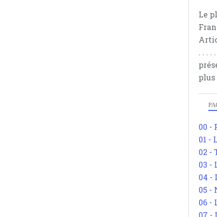
Le p
Fran
Arti
. . .
prés
plus
PA
00 -
01 - 
02 -
03 -
04 -
05 -
06 -
07 -