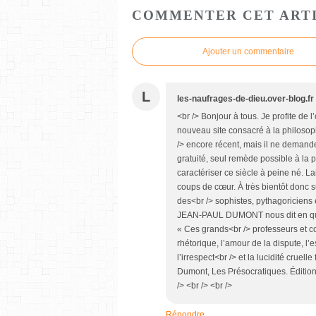
COMMENTER CET ART
Ajouter un commentaire
L
les-naufrages-de-dieu.over-blog.fr
<br /> Bonjour à tous. Je profite de 
nouveau site consacré à la philosop
/> encore récent, mais il ne demande 
gratuité, seul remède possible à la
caractériser ce siècle à peine né. 
coups de cœur. À très bientôt donc s
des<br /> sophistes, pythagoriciens
JEAN-PAUL DUMONT nous dit en quelq
« Ces grands<br /> professeurs et con
rhétorique, l’amour de la dispute, l’e
l’irrespect<br /> et la lucidité cruell
Dumont, Les Présocratiques. Éditions
/> <br /> <br />
Répondre