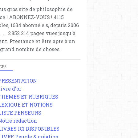
lus gros site de philosophie de
ce ! ABONNEZ-VOUS ! 4115
cles, 1634 abonné·e·s, depuis 2006
 . . . . . 2 852 214 pages vues jusqu'à
ent. Prestance et être apte à un
 grand nombre de choses.
GES
 PRESENTATION
Livre d'or
 THEMES ET RUBRIQUES
 LEXIQUE ET NOTIONS
 LISTE PENSEURS
 Notre rédaction
 LIVRES ICI DISPONIBLES
 LIVRE Peuple & création