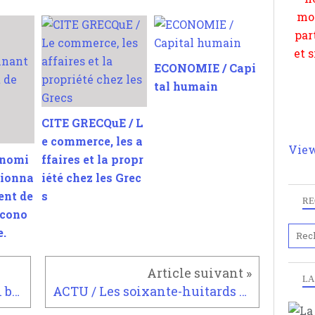
ECONOMIE / Capi
tal humain
CITE GRECQuE / L
e commerce, les a
View
onomi
ffaires et la propr
sionna
iété chez les Grec
ent de
s
RE
écono
e.
LA
BANLIEUE / Le jeune lycéen blessé de montreuil
ACTU / Les soixante-huitards s'accrochent : vers la retraite à 70 ans