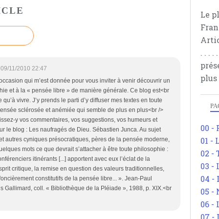
ICLE
Le p
Fran
Arti
. . .
prés
09/11/2010 22:47
plus
l’occasion qui m’est donnée pour vous inviter à venir découvrir un
hie et à la « pensée libre » de manière générale. Ce blog est<br
qu’à vivre. J’y prends le parti d’y diffuser mes textes en toute
PA
 pensée sclérosée et anémiée qui semble de plus en plus<br />
Laissez-y vos commentaires, vos suggestions, vos humeurs et
00 -
ur le blog : Les naufragés de Dieu. Sébastien Junca. Au sujet
01 - 
 et autres cyniques présocratiques, pères de la pensée moderne,
ues mots ce que devrait s’attacher à être toute philosophie :
02 -
férenciers itinérants [...] apportent avec eux l’éclat de la
03 -
sprit critique, la remise en question des valeurs traditionnelles,
04 -
e foncièrement constitutifs de la pensée libre... ». Jean-Paul
 Gallimard, coll. « Bibliothèque de la Pléiade », 1988, p. XIX.<br
05 -
06 -
07 -