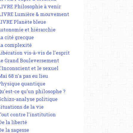
 LIVRE Philosophie à venir
 LIVRE Lumière & mouvement
 LIVRE Planète bleue
 Autonomie et hiérarchie
La cité grecque
 La complexité
Libération vis-à-vis de l'esprit
 Le Grand Bouleversement
L'Inconscient et le sexuel
Mai 68 n'a pas eu lieu
 Physique quantique
 Qu'est-ce qu'un philosophe ?
 Schizo-analyse politique
Situations de la vie
Tout contre l'institution
De la liberté
De la sagesse