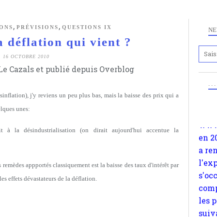
,
,
ONS
PRÉVISIONS
QUESTIONS IX
NE
déflation qui vient ?
Anc
16 OCTOBRE 2010
www.
e Cazals et publié depuis Overblog
en 2
. .
a re
ésinflation), j'y reviens un peu plus bas, mais la baisse des prix qui a
l'ex
elques unes:
s'oc
comp
t à la désindustrialisation (on dirait aujourd'hui accentue la
les 
suiv
Surp
es remèdes appportés classiquement est la baisse des taux d'intérêt par
méta
es effets dévastateurs de la déflation.
avon
d'em
quan