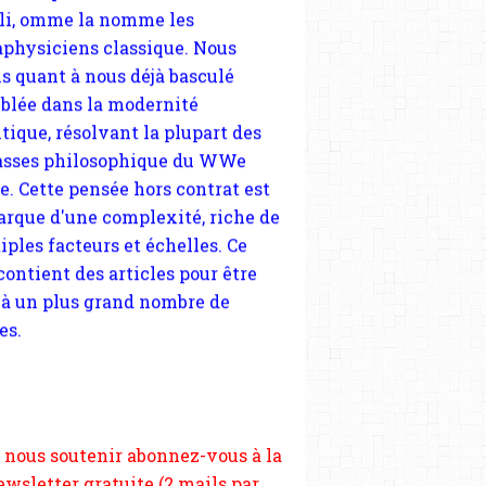
sses philosophique du WWe
le. Cette pensée hors contrat est
arque d'une complexité, riche de
iples facteurs et échelles. Ce
 contient des articles pour être
 à un plus grand nombre de
es.
 nous soutenir abonnez-vous à la
ewsletter gratuite (2 mails par
s), commentez sans hésitation,
tagez le contenu sur les réseaux
si vous le pouvez faîtes des liens
depuis votre site.