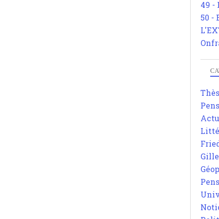
49 -
50 -
L'EX
Onfr
CA
Thè
Pens
Actu
Litt
Frie
Gill
Géop
Pens
Univ
Noti