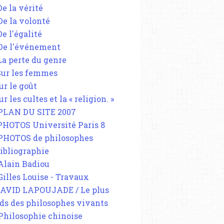
De la vérité
 De la volonté
De l'égalité
 De l'événement
 La perte du genre
 Sur les femmes
ur le goût
ur les cultes et la « religion. »
 PLAN DU SITE 2007
 PHOTOS Université Paris 8
 PHOTOS de philosophes
Bibliographie
 Alain Badiou
 Gilles Louise - Travaux
DAVID LAPOUJADE / Le plus
ds des philosophes vivants
 Philosophie chinoise