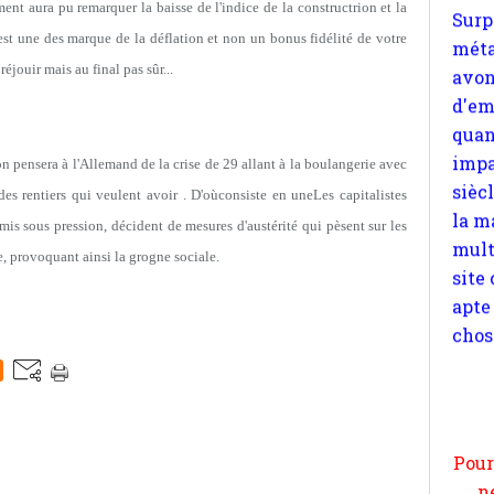
nt aura pu remarquer la baisse de l'indice de la constructrion et la
impa
'est une des marque de la déflation et non un bonus fidélité de votre
sièc
éjouir mais au final pas sûr...
la m
mult
site
apte
(on pensera à l'Allemand de la crise de 29 allant à la boulangerie avec
chos
des rentiers qui veulent avoir . D'oùconsiste en uneLes capitalistes
, mis sous pression, décident de mesures d'austérité qui pèsent sur les
te, provoquant ainsi la grogne sociale.
Pour
n
moi
par
et 