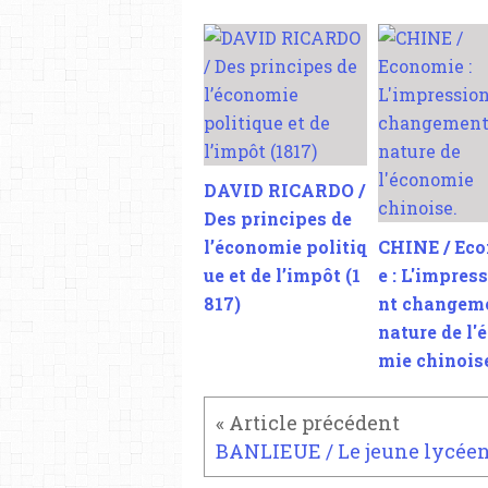
DAVID RICARDO /
Des principes de
l’économie politiq
CHINE / Ec
ue et de l’impôt (1
e : L'impres
817)
nt changem
nature de l'
mie chinois