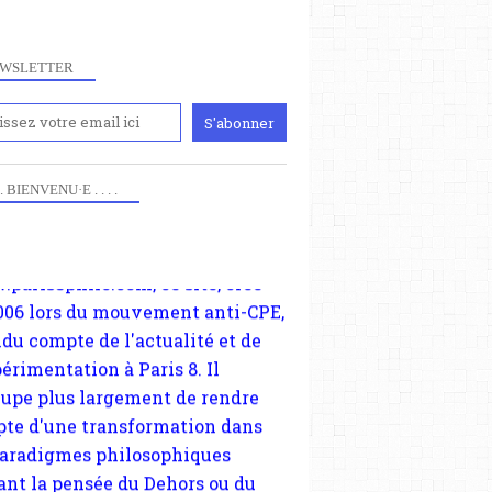
WSLETTER
iennement
paris8philo.com, ce site, créé
006 lors du mouvement anti-CPE,
 . . BIENVENU·E . . . .
ndu compte de l'actualité et de
périmentation à Paris 8. Il
cupe plus largement de rendre
te d'une transformation dans
paradigmes philosophiques
ant la pensée du Dehors ou du
li, omme la nomme les
physiciens classique. Nous
s quant à nous déjà basculé
blée dans la modernité
tique, résolvant la plupart des