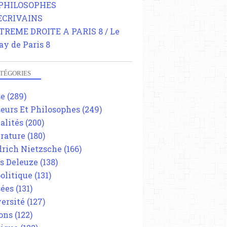
 PHILOSOPHES
 ECRIVAINS
TREME DROITE A PARIS 8 / Le
ay de Paris 8
TÉGORIES
se
(289)
eurs Et Philosophes
(249)
alités
(200)
érature
(180)
drich Nietzsche
(166)
es Deleuze
(138)
olitique
(131)
ées
(131)
ersité
(127)
ons
(122)