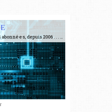
IE
Le plus gros site de philosophie de France ! ABONNEZ-VOUS ! 4115 Articles, 1634 abonné·e·s, depuis 2006 . . . . . . . . 2 852 214 pages vues jusqu'à présent. Prestance et être apte à un plus grand nombre de choses.
T