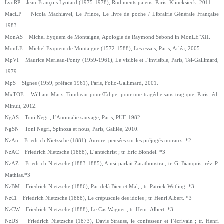
LyoRP Jean-François Lyotard (1975-1978), Rudiments païens, Paris, Klincksieck, 2011.
MacLP Nicola Machiavel, Le Prince, Le livre de poche / Librairie Générale Française
1983.
MonAS Michel Eyquem de Montaigne, Apologie de Raymond Sebond in MonLE°XII.
MonLE Michel Eyquem de Montaigne (1572-1588), Les essais, Paris, Arléa, 2005.
MpVI Maurice Merleau-Ponty (1959-1961), Le visible et l’invisible, Paris, Tel-Gallimard,
1979.
MpS Signes (1959, préface 1961), Paris, Folio-Gallimard, 2001.
MxTOE William Marx, Tombeau pour Œdipe, pour une tragédie sans tragique, Paris, éd.
Minuit, 2012.
NgAS Toni Negri, l’Anomalie sauvage, Paris, PUF, 1982.
NgSN Toni Negri, Spinoza et nous, Paris, Galilée, 2010.
NzAu Friedrich Nietzsche (1881), Aurore, pensées sur les préjugés moraux. *2
NzAC Friedrich Nietzsche (1888), L’antéchrist ; tr. Eric Blondel. *3
NzAZ Friedrich Nietzsche (1883-1885), Ainsi parlait Zarathoustra ; tr. G. Bianquis, rév. P.
Mathias.*3
NzBM Friedrich Nietzsche (1886), Par-delà Bien et Mal, ; tr. Patrick Wotling. *3
NzCI Friedrich Nietzsche (1888), Le crépuscule des idoles ; tr. Henri Albert. *3
NzCW Friedrich Nietzsche (1888), Le Cas Wagner ; tr. Henri Albert. *3
NzDS Friedrich Nietzsche (1873), Davis Strauss, le confesseur et l’écrivain ; tr. Henri