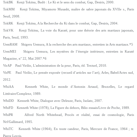
TokBK Kenji Tokitsu, Budō : Le Ki et le sens du combat, Gap, Desiris, 2000.
TokMM Kenji Tokitsu, Miyamoto Musashi, maître de sabre japonais du XVIIe s., Paris
Seuil, 2008.
TokRK Kenji Tokitsu, A la Recherche du Ki dans le combat, Gap, Desiris, 2004.
TokVK Kenji Tokitsu, La voie du Karaté, pour une théorie des arts martiaux japonais,
Paris, Seuil, 1993.
UemRAM Shigeru Uemura, A la recherche des arts martiaux, entretien in Arts martiaux.*5
UemMEI Shigeru Uemura, Les mystères de l’énergie intérieure, entretien in Karaté
Magazine, n° 22, Mai 2007.*6
VirAP Paul Virilio, L'administration de la peur, Paris, éd. Textuel, 2010.
VirPE Paul Virilio, Le pensée exposée (recueil d’articles sur l’art), Arles, Babel/Actes sud,
2012.
WhiAA Kenneth White, Le monde d’Antonin Artaud, Bruxelles, Le regard
Littéraire/Complexe, 1989.
WhiDD Kenneth White, Dialogue avec Deleuze, Paris, Isolato, 2007.
WhiFD Kenneth White (1978), La Figure du dehors, Bilio esssais/Livre de Poche, 1989.
WhiPR Alfred North Whitehead, Procès et réalité, essai de cosmologie, Paris
Nrf/Gallimard, 1995.
WhiTC Kenneth White (1964), En toute candeur, Paris, Mercure de France, 1964 ; tr.
Pierre Leyris.