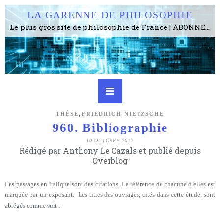
LA GARENNE DE PHILOSOPHIE
Le plus gros site de philosophie de France ! ABONNEZ-VOUS ! 4115 Articles, 1634 abonné·e·s, depuis 2006 . . . . . . . . 2 852 214 pages vues jusqu'à présent. Prestance et être apte à un plus grand nombre de choses.
,
THÈSE
FRIEDRICH NIETZSCHE
960. Bibliographie
10 OCTOBRE 2012
Rédigé par Anthony Le Cazals et publié depuis
Overblog
Les passages en italique sont des citations. La référence de chacune d’elles est
marquée par un exposant. Les titres des ouvrages, cités dans cette étude, sont
abrégés comme suit :