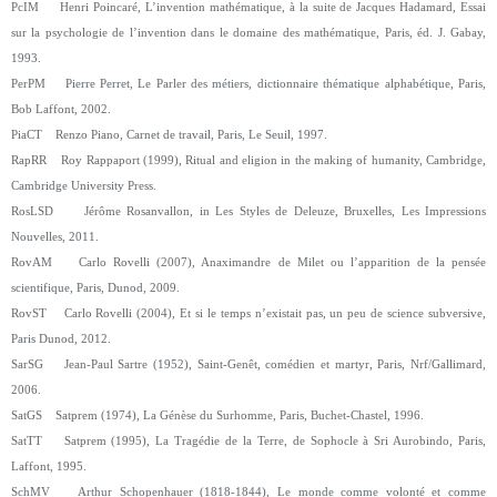
PcIM Henri Poincaré, L’invention mathématique, à la suite de Jacques Hadamard, Essai
sur la psychologie de l’invention dans le domaine des mathématique, Paris, éd. J. Gabay,
1993.
PerPM Pierre Perret, Le Parler des métiers, dictionnaire thématique alphabétique, Paris,
Bob Laffont, 2002.
PiaCT Renzo Piano, Carnet de travail, Paris, Le Seuil, 1997.
RapRR Roy Rappaport (1999), Ritual and eligion in the making of humanity, Cambridge,
Cambridge University Press.
RosLSD Jérôme Rosanvallon, in Les Styles de Deleuze, Bruxelles, Les Impressions
Nouvelles, 2011.
RovAM Carlo Rovelli (2007), Anaximandre de Milet ou l’apparition de la pensée
scientifique, Paris, Dunod, 2009.
RovST Carlo Rovelli (2004), Et si le temps n’existait pas, un peu de science subversive,
Paris Dunod, 2012.
SarSG Jean-Paul Sartre (1952), Saint-Genêt, comédien et martyr, Paris, Nrf/Gallimard,
2006.
SatGS Satprem (1974), La Génèse du Surhomme, Paris, Buchet-Chastel, 1996.
SatTT Satprem (1995), La Tragédie de la Terre, de Sophocle à Sri Aurobindo, Paris,
Laffont, 1995.
SchMV Arthur Schopenhauer (1818-1844), Le monde comme volonté et comme