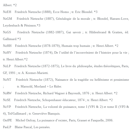
Albert. *2
NzEH Friedrich Nietzsche (1888), Ecce Homo ; tr. Eric Blondel. *3
NzGM Friedrich Nietzsche (1887), Généalogie de la morale ; tr. Blondel, Hansen-Love,
Leydenbach & Pénisson.*3
NzGS Friedrich Nietzsche (1882-1887), Gai savoir ; tr. Hildenbrand & Gratien, éd.
Gallimard.*3
NzHH Friedrich Nietzsche (1878-1879), Humain trop humain ; tr. Henri Albert. *2
NzHV Friedrich Nietzsche (1874), De l’utilité de l’inconvénient de l’histoire pour la vie ;
tr. Henri Albert.*2
NzLP Friedrich Nietzsche (1872-1875), Le livre du philosophe, études théorétiques, Paris,
GF, 1991 ; tr. A. Kremer-Marietti.
NzNT Friedrich Nietzsche (1872), Naissance de la tragédie ou hellénisme et pessimisme
; tr. Marnold, Morland + Le Rider.
NzRW Friedrich Nietzsche, Richard Wagner à Bayreuth, 1876 ; tr. Henri Albert. *2
NzSE Friedrich Nietzsche, Schopenhauer éducateur, 1874 ; tr. Henri Albert. *2
NzVP Friedrich Nietzsche, La volonté de puissance, tome I (VP1 & 2) et tome II (VP3 &
4), Tel/Gallimard ; tr. Geneviève Bianquis.
OnfPE Michel Onfray, La puissance d’exister, Paris, Grasset et Fasquelle, 2006.
PasLP Blaise Pascal, Les pensées.