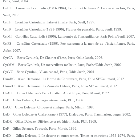
Paris, Seuil, 2004.
CstCL Cornélius Castoriadis (1983-1984), Ce qui fait la Grèce 2. La cité et les lois, Paris,
Seuil, 2008.
CstFF Cornélius Castoriadis, Faire et à Faire, Paris, Seuil, 1997.
CstFP Cornélius Castoriadis (1991-1996), Figures du pensable, Paris, Seuil, 1999.
CstMI Cornélius Castoriadis (1996), La montée de l’insignifiance, Paris Points/Seuil, 2007.
CstPS Cornélius Castoriadis (1996), Post-scriptum à la montée de l’insignifiance, Paris,
Aube, 2007.
CyrCA Boris Cyrulnik, De Chair et d’âme, Paris, Odile Jacob, 2006.
CyrMM Boris Cyrulnik, Un merveilleux malheur, Paris, Poche/Odile Jacob, 2002.
CyrVC Boris Cyrulnik, Vilain canard, Paris, Odile Jacob, 2001.
DamHC Alain Damasion, La Horde du Contrevent, Paris, Folio SF/Gallimard, 2012.
DamZD Alain Damasion, La Zone du Dehors, Paris, Folio SF/Gallimard, 2012.
DzAŒ Gilles Deleuze & Félix Guattari, Anti-Œdipe, Paris, Minuit, 1972.
DzB Gilles Deleuze, Le bergsonisme, Paris, PUF, 1966.
DzCC Gilles Deleuze, Critique et clinique, Paris, Minuit, 1993.
DzD Gilles Deleuze & Claire Parnet (1977), Dialogues, Paris, Flammarion, augm. 2002.
DzDR Gilles Deleuze, Différence et répétition, Paris, PUF, 1969.
DzF Gilles Deleuze, Foucault, Paris, Minuit, 1986.
DzID Gilles Deleuze, L’île déserte et autres textes. Textes et entretiens 1953-1974, Paris,