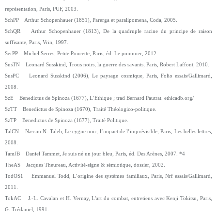
représentation, Paris, PUF, 2003.
SchPP Arthur Schopenhauer (1851), Parerga et paralipomena, Coda, 2005.
SchQR Arthur Schopenhauer (1813), De la quadruple racine du principe de raison
suffisante, Paris, Vrin, 1997.
SerPP Michel Serres, Petite Poucette, Paris, éd. Le pommier, 2012.
SusTN Leonard Susskind, Trous noirs, la guerre des savants, Paris, Robert Laffont, 2010.
SusPC Leonard Susskind (2006), Le paysage cosmique, Paris, Folio essais/Gallimard,
2008.
SzE Benedictus de Spinoza (1677), L’Ethique ; trad Bernard Pautrat. ethicadb.org/
SzTT Benedictus de Spinoza (1670), Traité Théologico-politique.
SzTP Benedictus de Spinoza (1677), Traité Politique.
TalCN Nassim N. Taleb, Le cygne noir, l’impact de l’imprévisible, Paris, Les belles lettres,
2008.
TamJB Daniel Tammet, Je suis né un jour bleu, Paris, éd. Des Arènes, 2007. *4
TheAS Jacques Theureau, Activité-signe & sémiotique, dossier, 2002.
TodOS1 Emmanuel Todd, L’origine des systèmes familiaux, Paris, Nrf essais/Gallimard,
2011.
TokAC J.-L. Cavalan et H. Vernay, L'art du combat, entretiens avec Kenji Tokitsu, Paris,
G. Trédaniel, 1991.