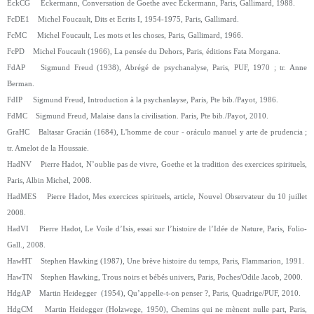
EckCG Eckermann, Conversation de Goethe avec Eckermann, Paris, Gallimard, 1988.
FcDE1 Michel Foucault, Dits et Ecrits I, 1954-1975, Paris, Gallimard.
FcMC Michel Foucault, Les mots et les choses, Paris, Gallimard, 1966.
FcPD Michel Foucault (1966), La pensée du Dehors, Paris, éditions Fata Morgana.
FdAP Sigmund Freud (1938), Abrégé de psychanalyse, Paris, PUF, 1970 ; tr. Anne
Berman.
FdIP Sigmund Freud, Introduction à la psychanlayse, Paris, Pte bib./Payot, 1986.
FdMC Sigmund Freud, Malaise dans la civilisation. Paris, Pte bib./Payot, 2010.
GraHC Baltasar Gracián (1684), L'homme de cour - oráculo manuel y arte de prudencia ;
tr. Amelot de la Houssaie.
HadNV Pierre Hadot, N’oublie pas de vivre, Goethe et la tradition des exercices spirituels,
Paris, Albin Michel, 2008.
HadMES Pierre Hadot, Mes exercices spirituels, article, Nouvel Observateur du 10 juillet
2008.
HadVI Pierre Hadot, Le Voile d’Isis, essai sur l’histoire de l’Idée de Nature, Paris, Folio-
Gall., 2008.
HawHT Stephen Hawking (1987), Une brève histoire du temps, Paris, Flammarion, 1991.
HawTN Stephen Hawking, Trous noirs et bébés univers, Paris, Poches/Odile Jacob, 2000.
HdgAP Martin Heidegger (1954), Qu’appelle-t-on penser ?, Paris, Quadrige/PUF, 2010.
HdgCM Martin Heidegger (Holzwege, 1950), Chemins qui ne mènent nulle part, Paris,