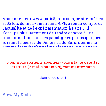
Anciennement www.paris8philo.com, ce site, créé en
2006 lors du mouvement anti-CPE, a rendu compte de
l'actualité et de l'expérimentation à Paris 8. Il
s'occupe plus largement de rendre compte d'une
transformation dans les paradigmes philosophiques
suivant la pensée du Dehors ou du Surpli, omme la
nomme les métaphysiciens classique. Nous avons
quant à nous déjà basculé d'emblée dans la modernité
quantique, résolvant la plupart des impasses
philosophique du WWe siècle. Cette pensée hors
Pour nous soutenir abonnez-vous à la newsletter
contrat est la marque d'une complexité, riche de
gratuite (2 mails par mois), commentez sans
multiples facteurs et échelles. Ce site contient des
hésitation, partagez le contenu sur les réseaux et si
articles pour être apte à un plus grand nombre de
vous le pouvez faîtes des liens depuis votre site.
choses.
Bonne lecture :)
View My Stats