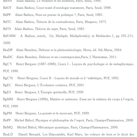
BdNN Alain Badiou, Le Nombre et les nombres, Paris, Seuil, 1990.
BdOT Alain Badiou, Court traité d'ontologie transitoire, Paris, Seuil, 1998.
BdPP Alain Badiou, Peut-on penser la politique ?, Paris, Seuil, 1985.
BdTC Alain Badiou, Théorie de la contradiction, Paris, Maspero, 1975.
BdTS Alain Badiou, Théorie du sujet, Paris, Seuil, 1982.
BdUMM A. Badiou, article, Un, Multiple, Multiplicité(s), in Multitudes 1, pp 195-211,
2000.
BeaDP Alain Beaulieu, Deleuze et la phénoménologie, Mons, éd. Sils Maria, 2004.
BeaDC Alain Beaulieu, Deleuze et ses contemporains,Paris, L’Harmattan, 2011.
BgC°I Henri Bergson (1887-1888), Cours I - Leçons de psychologie et de métaphysique,
PUF, 1990.
BgC°II Henri Bergson, Cours II - Leçons de morale et d ‘esthétique, PUF, 1992.
BgEC Henri Bergson, L’Évolution créatrice, PUF, 2001.
BgES Henri Bergson, L’Énergie spirituelle, PUF, 1999.
BgMM Henri Bergson (1896), Matière et mémoire. Essai sur la relation du corps à l’esprit,
PUF, 1999.
BgPM Henri Bergson, La pensée et le mouvant, PUF, 1999.
BitPP Michel Bitbol, Physique et philosophie de l’esprit, Paris, Champs/Flammarion, 2000.
BitMQ Michel Bitbol, Mécanique quantique, Paris, Champs/Flammarion, 2000.
BnsLD Daniel Bensaïd, Les Dépossédés, Karl Marx, les voleurs de bois et le droit des