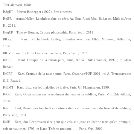
Tel/Gallimard, 1980.
HdgET Martin Heidegger (1927), Etre et temps.
HelPR Ágnes Heller, La philosophie du rêve. Az álom filozófiája, Budapest, Múlt és Jövö
K., 2011.
HoqCP Thierry Hoquet, Cyborg philosophie, Paris, Seuil, 2011
IllCayEI Ivan Illich in David Cayley, Entretien avec Ivan Illich, Montréal, Bellarmin,
1996.
IllGV Ivan Illich, Le Genre vernaculaire, Paris, Seuil, 1983.
KtCRP Kant, Critique de la raison pure, Paris, Biblio. Philos./Aubier, 1997 ; tr. Alain
Renaut.
KtCRP’ Kant, Critique de la raison pure, Paris, Quadrige/PUF, 2001 ; tr. A. Tremesaygues
& E. Pacaud.
KtEMT Kant, Essai sur les maladies de la tête, Paris, GF Flammarion, 1990.
KtOS Kant, Observations sur le sentiment du beau et de sublime, Paris, Vrin, 2de édition,
2008.
KtRT Kant, Remarques touchant aux observations sur le sentiment du beau et de sublime,
Paris, Vrin, 1994.
KtSE Kant, Sur l’expression il se peut que cela soit juste en théorie mais qu’en pratique,
cela ne vaut rien, 1793, in Kant, Théorie pratique, …., Paris, Vrin, 2000.