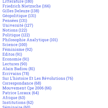
Littérature
(180)
Friedrich Nietzsche
(166)
Gilles Deleuze
(138)
Géopolitique
(131)
Pensées
(131)
Université
(127)
Notions
(122)
Politique
(122)
Philosophie Analytique
(101)
Science
(100)
Féminisme
(92)
Editos
(91)
Economie
(91)
Lectures
(90)
Alain Badiou
(81)
Ecrivains
(78)
Sur L'histoire Et Les Révolutions
(76)
Correspondance
(68)
Mouvement Cpe 2006
(66)
Patrice Loraux
(64)
Afrique
(63)
Institutions
(62)
Séminaire
(60)