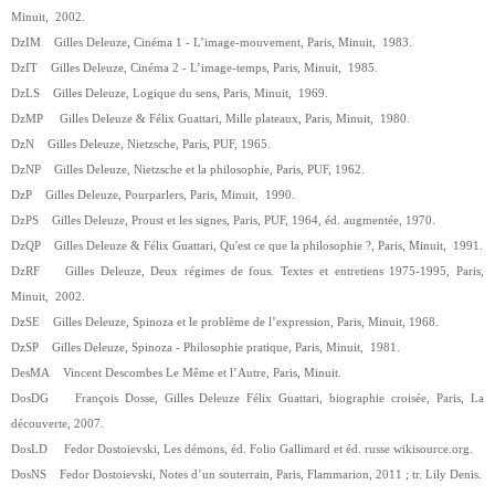
Minuit, 2002.
DzIM Gilles Deleuze, Cinéma 1 - L’image-mouvement, Paris, Minuit, 1983.
DzIT Gilles Deleuze, Cinéma 2 - L’image-temps, Paris, Minuit, 1985.
DzLS Gilles Deleuze, Logique du sens, Paris, Minuit, 1969.
DzMP Gilles Deleuze & Félix Guattari, Mille plateaux, Paris, Minuit, 1980.
DzN Gilles Deleuze, Nietzsche, Paris, PUF, 1965.
DzNP Gilles Deleuze, Nietzsche et la philosophie, Paris, PUF, 1962.
DzP Gilles Deleuze, Pourparlers, Paris, Minuit, 1990.
DzPS Gilles Deleuze, Proust et les signes, Paris, PUF, 1964, éd. augmentée, 1970.
DzQP Gilles Deleuze & Félix Guattari, Qu'est ce que la philosophie ?, Paris, Minuit, 1991.
DzRF Gilles Deleuze, Deux régimes de fous. Textes et entretiens 1975-1995, Paris,
Minuit, 2002.
DzSE Gilles Deleuze, Spinoza et le problème de l’expression, Paris, Minuit, 1968.
DzSP Gilles Deleuze, Spinoza - Philosophie pratique, Paris, Minuit, 1981.
DesMA Vincent Descombes Le Même et l’Autre, Paris, Minuit.
DosDG François Dosse, Gilles Deleuze Félix Guattari, biographie croisée, Paris, La
découverte, 2007.
DosLD Fedor Dostoievski, Les démons, éd. Folio Gallimard et éd. russe wikisource.org.
DosNS Fedor Dostoievski, Notes d’un souterrain, Paris, Flammarion, 2011 ; tr. Lily Denis.