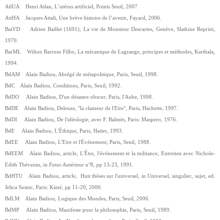
AtlUA Henri Atlan, L’utérus artificiel, Points Seuil, 2007.
AttHA Jacques Attali, Une brève histoire de l’avenir, Fayard, 2006.
BaiVD Adrien Baillet (1691), La vie de Monsieur Descartes, Genève, Slatkine Reprint,
1970.
BarML Wilton Barroso Filho, La mécanique de Lagrange, principes et méthodes, Karthala,
1994.
BdAM Alain Badiou, Abrégé de métapolitique, Paris, Seuil, 1998.
BdC Alain Badiou, Conditions, Paris, Seuil, 1992.
BdDO Alain Badiou, D'un désastre obscur, Paris, l'Aube, 1998.
BdDE Alain Badiou, Deleuze, "la clameur de l'Etre", Paris, Hachette, 1997.
BdDI Alain Badiou, De l'idéologie, avec F. Balmès, Paris: Maspero, 1976.
BdE Alain Badiou, L'Éthique, Paris, Hatier, 1993.
BdEE Alain Badiou, L'Etre et l'Événement, Paris, Seuil, 1988.
BdEEM Alain Badiou, article, L'Être, l'événement et la militance, Entretien avec Nichole-
Edith Thévenin, in Futur Antérieur n°8, pp 13-23, 1991.
BdHTU Alain Badiou, article, Huit thèses sur l'universel, in Universel, singulier, sujet, ed.
Jelica Sumic, Paris: Kimé, pp 11-20, 2000.
BdLM Alain Badiou, Logique des Mondes, Paris, Seuil, 2006.
BdMP Alain Badiou, Manifeste pour la philosophie, Paris, Seuil, 1989.