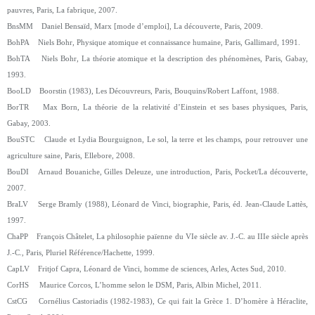
pauvres, Paris, La fabrique, 2007.
BnsMM Daniel Bensaïd, Marx [mode d’emploi], La découverte, Paris, 2009.
BohPA Niels Bohr, Physique atomique et connaissance humaine, Paris, Gallimard, 1991.
BohTA Niels Bohr, La théorie atomique et la description des phénomènes, Paris, Gabay,
1993.
BooLD Boorstin (1983), Les Découvreurs, Paris, Bouquins/Robert Laffont, 1988.
BorTR Max Born, La théorie de la relativité d’Einstein et ses bases physiques, Paris,
Gabay, 2003.
BouSTC Claude et Lydia Bourguignon, Le sol, la terre et les champs, pour retrouver une
agriculture saine, Paris, Ellebore, 2008.
BouDI Arnaud Bouaniche, Gilles Deleuze, une introduction, Paris, Pocket/La découverte,
2007.
BraLV Serge Bramly (1988), Léonard de Vinci, biographie, Paris, éd. Jean-Claude Lattès,
1997.
ChaPP François Châtelet, La philosophie païenne du VIe siècle av. J.-C. au IIIe siècle après
J.-C., Paris, Pluriel Référence/Hachette, 1999.
CapLV Fritjof Capra, Léonard de Vinci, homme de sciences, Arles, Actes Sud, 2010.
CorHS Maurice Corcos, L’homme selon le DSM, Paris, Albin Michel, 2011.
CstCG Cornélius Castoriadis (1982-1983), Ce qui fait la Grèce 1. D’homère à Héraclite,