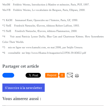
WorIM Frédéric Worms, Introduction à Matière et mémoire, Paris, PUF, 1997.
WorVB Frédéric Worms, Le vocabulaire de Bergson, Paris, Ellipses, 2000.
*1 KtOH Immanuel Kant, Opuscules sur l’histoire, Paris, GF, 1990.
*2 NzŒ Friedrich Nietzsche, Œuvres, éditions Robert Laffont, 1993.
*3 NzŒ Friedrich Nietzsche, Œuvres, éditions Flammarion, 2000.
*4 Voir aussi Patricia Lynne Duffy, Blue Cats and Chartreuse Kittens. How Synesthetes
Color Their Worlds.
*5 mis en ligne sur www.kamuhi.com, en mai 2006, par Seijilo Uenura.
*6 consultable sur http://www.ffkama.fr/magazine/n22/P36-39-KM22.pdf
Partager cet article
Repost
0
S'inscrire à la newsletter
Vous aimerez aussi :