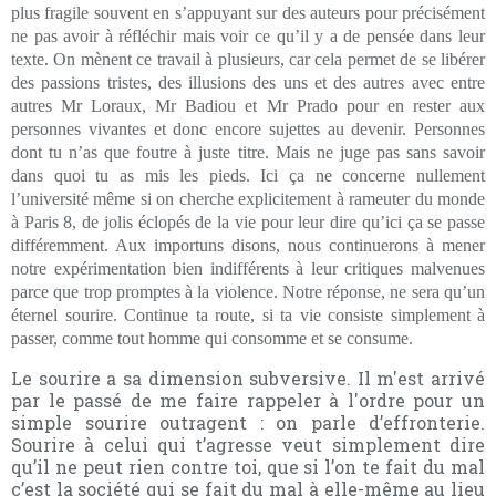
plus fragile souvent en s’appuyant sur des auteurs pour précisément
ne pas avoir à réfléchir mais voir ce qu’il y a de pensée dans leur
texte. On mènent ce travail à plusieurs, car cela permet de se libérer
des passions tristes, des illusions des uns et des autres avec entre
autres Mr Loraux, Mr Badiou et Mr Prado pour en rester aux
personnes vivantes et donc encore sujettes au devenir. Personnes
dont tu n’as que foutre à juste titre. Mais ne juge pas sans savoir
dans quoi tu as mis les pieds. Ici ça ne concerne nullement
l’université même si on cherche explicitement à rameuter du monde
à Paris 8, de jolis éclopés de la vie pour leur dire qu’ici ça se passe
différemment. Aux importuns disons, nous continuerons à mener
notre expérimentation bien indifférents à leur critiques malvenues
parce que trop promptes à la violence. Notre réponse, ne sera qu’un
éternel sourire. Continue ta route, si ta vie consiste simplement à
passer, comme tout homme qui consomme et se consume.
Le sourire a sa dimension subversive. Il m'est arrivé
par le passé de me faire rappeler à l'ordre pour un
simple sourire outragent : on parle d’effronterie.
Sourire à celui qui t’agresse veut simplement dire
qu’il ne peut rien contre toi, que si l’on te fait du mal
c’est la société qui se fait du mal à elle-même au lieu