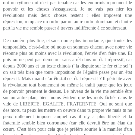
ont un rythme qui n'est pas tenable car les endormis reprennent le
pouvoir et les choses s'assagissent. Je ne vais pas nier les
révolutions mais deux choses restent : elles imposent une
répression, remplace un ordre par un autre ordre dominant et d'autre
part la vie me semble passer à travers indifférente à ce soubresaut.
De manière plus fine, et sans doute plus importante, que toutes les
temporalités, c'est-à-dire où nous en sommes chacun avec notre vie
résonne plus ou moins avec la révolution, l'envie d'en faire une. Et
puis on ne peut pas demeurer sans arrêt dans un état répressif, car
depuis 2000 ans et un texte chinois ("la dispute sur le fer et le sel")
on sait très bien que toute imposition de l'égalité passe par un état
répressif. Mais quand s’arrête-t-il cet état répressif ? Il périclite avec
la révolution tout bonnement ou même la trahit parce que les jeux
de pouvoir prennent le dessus. Le niveau de la vie me semble être
sur un autre plan, bien moins évident que les mots lâchés dans le
vide de LIBERTE, EGALITE, FRATERNITE. Qui ne sont que
des mots, tu peux les mettre en oeuvre dans ta propre vie mais tu ne
peux nullement imposer auquel cas il n'y a plus liberté et la
fraternité semble bien corrompue (car elle devrait être un élan du
cœur). C'est bien pour cela que je préfère sourire à la manière d'un