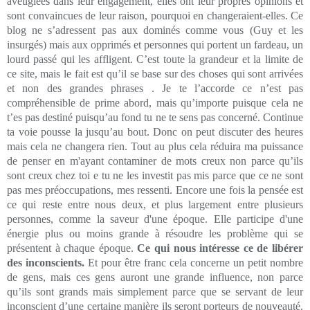
aveuglées dans leur engagement, elles ont leur propres opinions et
sont convaincues de leur raison, pourquoi en changeraient-elles. Ce
blog ne s’adressent pas aux dominés comme vous (Guy et les
insurgés) mais aux opprimés et personnes qui portent un fardeau, un
lourd passé qui les affligent. C’est toute la grandeur et la limite de
ce site, mais le fait est qu’il se base sur des choses qui sont arrivées
et non des grandes phrases . Je te l’accorde ce n’est pas
compréhensible de prime abord, mais qu’importe puisque cela ne
t’es pas destiné puisqu’au fond tu ne te sens pas concerné. Continue
ta voie pousse la jusqu’au bout. Donc on peut discuter des heures
mais cela ne changera rien. Tout au plus cela réduira ma puissance
de penser en m'ayant contaminer de mots creux non parce qu’ils
sont creux chez toi e tu ne les investit pas mis parce que ce ne sont
pas mes préoccupations, mes ressenti. Encore une fois la pensée est
ce qui reste entre nous deux, et plus largement entre plusieurs
personnes, comme la saveur d'une époque. Elle participe d'une
énergie plus ou moins grande à résoudre les problème qui se
présentent à chaque époque.
Ce qui nous intéresse ce de libérer
des inconscients.
Et pour être franc cela concerne un petit nombre
de gens, mais ces gens auront une grande influence, non parce
qu’ils sont grands mais simplement parce que se servant de leur
inconscient d’une certaine manière ils seront porteurs de nouveauté.