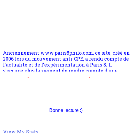
Anciennement www.paris8philo.com, ce site, créé en
2006 lors du mouvement anti-CPE, a rendu compte de
l'actualité et de l'expérimentation à Paris 8. Il
s'occupe plus largement de rendre compte d'une
transformation dans les paradigmes philosophiques
suivant la pensée du Dehors ou du Surpli, omme la
nomme les métaphysiciens classique. Nous avons
quant à nous déjà basculé d'emblée dans la modernité
quantique, résolvant la plupart des impasses
philosophique du WWe siècle. Cette pensée hors
Pour nous soutenir abonnez-vous à la newsletter
contrat est la marque d'une complexité, riche de
gratuite (2 mails par mois), commentez sans
multiples facteurs et échelles. Ce site contient des
hésitation, partagez le contenu sur les réseaux et si
articles pour être apte à un plus grand nombre de
vous le pouvez faîtes des liens depuis votre site.
Bonne lecture :)
choses.
View My Stats