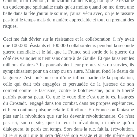
Gandhi, d'un Lennon, d'un Martin Luther King, non que je réclame
un quelconque spiritualité mais qu'au moins quand on me tirera une
balle dans la tête j'aurai le sourire, j'aurai vécu avec, oh je te rassure
pas tout le temps mais de manière appréciable et tout en prenant des
risques.
Ceci me fait dévier sur la résistance et la collaboration, il n'y avait
que 100.000 résistants et 100.000 collaborateurs pendant la seconde
guerre mondiale et le fait que la France soit sortie de la guerre du
côté des vainqueurs tient sans doute à de Gaulle. Et que faisaient les
millions d'autres ? Ils poursuivaient leur propres vies ou survies, ils
sympathisaient pour un camp ou un autre. Mais au fond le destin de
la guerre s’est joué au sein d’une infime partie de la population,
celle qui était très engagées et persuadée de la justesse de son
combat contre le fascisme, contre le bolchevisme, pour la liberté
parfois pour sa peau. Ce que je veux dire c’est que tu es, Insurgés
du Crostadt,
engagé dans ton combat, dans tes propres espérances,
et bien continue puisque cela te fait vibrer. En France on fantasme
plus sur la révolution que sur les devenir révolutionnaire. Ce n'est
pas ici, sur ce site, que tu fera la révolution, ni même qu’on
dialoguera, tu perds ton temps. Sors dans la rue, fait la, t révolution.
Et je suis sur que tu sera dépassé son visage et qu'elle-même sera