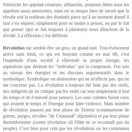
Nietzsche les appelait créateurs, affranchis, penseurs libres nous les
appelons aussi autonomes, mais on se moque bien de savoir que la
révolte soit la noblesse des dominés parce qu’à un moment donné il
faut s’en séparer, simplement pour se mettre à penser, ou par le fait
que penser (qui se fait toujours à plusieurs) nous détachent de la
révolte. La réflexion c’est différent.
Révolution
me semble être un gros, un grand mot. Tout événement
arrive sans bruit, ce qui est bruyant comme en mai 68, c'est
l'inaptitude d'une société à réinvestir sa propre énergie, les
aspirations que désirent les "individus" qui la composent. J'en suis
au niveau des énergies et tes discours argumentatifs dans le
symbolique. Symbolique ou abstraction qui ne m'affecte pas, qui ne
me concerne pas. La révolution a toujours été faite par des oisifs,
des indigents (je ne critique pas les oisifs car tout simplement il faut
du temps et de l'oisiveté pour penser). Les sans culottes furent ceux
qui avaient le temps et l'énergie pour faire violence. Mais nombre
de révolution passent par leur phase de Terreur (communisme de
guerre, purges, révoltes "de Cronstadt" réprimées) et par leur phase
thermidorienne (contre révolution où l'élite ne se reconnaît pas du
peuple). C'est bien pour cela que les révolutions ou les communes