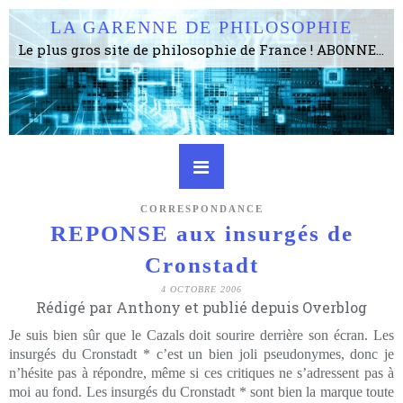
LA GARENNE DE PHILOSOPHIE
Le plus gros site de philosophie de France ! ABONNEZ-VOUS ! 4115 Articles, 1634 abonné·e·s, depuis 2006 . . . . . . . . 2 852 214 pages vues jusqu'à présent. Prestance et être apte à un plus grand nombre de choses.
CORRESPONDANCE
REPONSE aux insurgés de
Cronstadt
4 OCTOBRE 2006
Rédigé par Anthony et publié depuis Overblog
Je suis bien sûr que le Cazals doit sourire derrière son écran. Les
insurgés du Cronstadt * c’est un bien joli pseudonymes, donc je
n’hésite pas à répondre, même si ces critiques ne s’adressent pas à
moi au fond. Les insurgés du Cronstadt * sont bien la marque toute