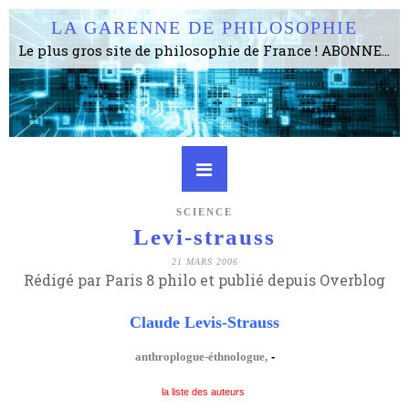
LA GARENNE DE PHILOSOPHIE
Le plus gros site de philosophie de France ! ABONNEZ-VOUS ! 4115 Articles, 1634 abonné·e·s, depuis 2006 . . . . . . . . 2 852 214 pages vues jusqu'à présent. Prestance et être apte à un plus grand nombre de choses.
SCIENCE
Levi-strauss
21 MARS 2006
Rédigé par Paris 8 philo et publié depuis Overblog
Claude Levis-Strauss
anthroplogue-éthnologue,
-
la liste des auteurs