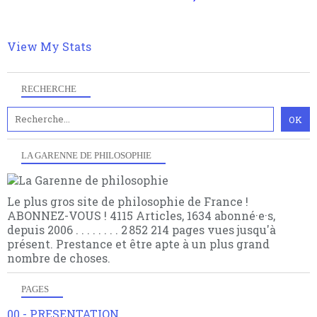
contrat est la marque d'une complexité, riche de
multiples facteurs et échelles. Ce site contient des
articles pour être apte à un plus grand nombre de
View My Stats
choses.
RECHERCHE
LA GARENNE DE PHILOSOPHIE
Le plus gros site de philosophie de France !
ABONNEZ-VOUS ! 4115 Articles, 1634 abonné·e·s,
depuis 2006 . . . . . . . . 2 852 214 pages vues jusqu'à
présent. Prestance et être apte à un plus grand
nombre de choses.
PAGES
00 - PRESENTATION