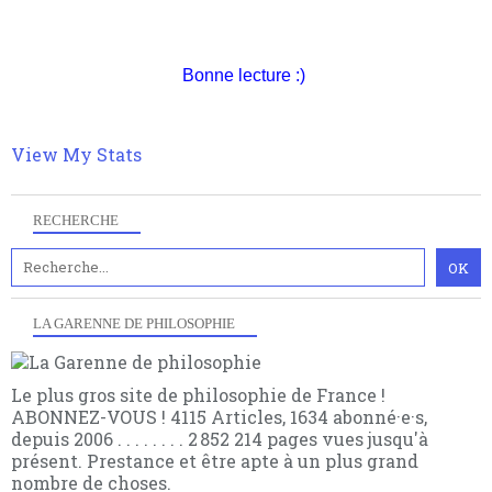
quantique, résolvant la plupart des impasses
Pour nous soutenir abonnez-vous à la newsletter
philosophique du WWe siècle. Cette pensée hors
gratuite (2 mails par mois), commentez sans
contrat est la marque d'une complexité, riche de
Bonne lecture :)
hésitation, partagez le contenu sur les réseaux et si
multiples facteurs et échelles. Ce site contient des
vous le pouvez faîtes des liens depuis votre site.
articles pour être apte à un plus grand nombre de
choses.
View My Stats
RECHERCHE
LA GARENNE DE PHILOSOPHIE
Le plus gros site de philosophie de France !
ABONNEZ-VOUS ! 4115 Articles, 1634 abonné·e·s,
depuis 2006 . . . . . . . . 2 852 214 pages vues jusqu'à
présent. Prestance et être apte à un plus grand
nombre de choses.