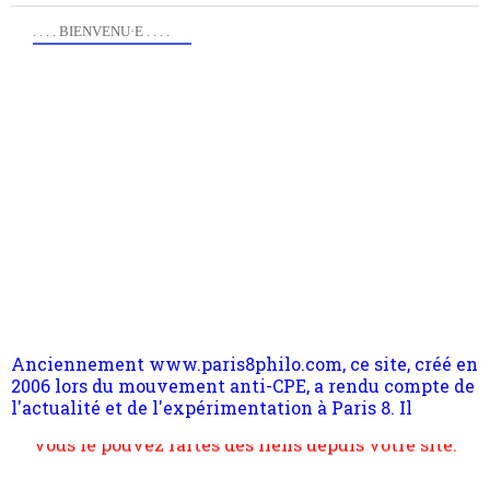
. . . . BIENVENU·E . . . .
Anciennement www.paris8philo.com, ce site, créé en
2006 lors du mouvement anti-CPE, a rendu compte de
l'actualité et de l'expérimentation à Paris 8. Il
s'occupe plus largement de rendre compte d'une
transformation dans les paradigmes philosophiques
suivant la pensée du Dehors ou du Surpli, omme la
nomme les métaphysiciens classique. Nous avons
quant à nous déjà basculé d'emblée dans la modernité