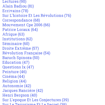
Lectures
(90)
Alain Badiou
(81)
Ecrivains
(78)
Sur L'histoire Et Les Révolutions
(76)
Correspondance
(68)
Mouvement Cpe 2006
(66)
Patrice Loraux
(64)
Afrique
(63)
Institutions
(62)
Séminaire
(60)
Droite Extrême
(57)
Révolution Française
(54)
Baruch Spinoza
(50)
Education
(47)
Questions Ix
(47)
Peinture
(46)
Cinéma
(44)
Religion
(44)
Autonomie
(42)
Jacques Rancière
(42)
Henri Bergson
(40)
Sur L'epoque Et Les Conjectures
(39)
Sur Le Terrorisme Et Le Secret
(39)