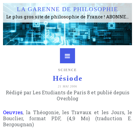
LA GARENNE DE PHILOSOPHIE
Le plus gros site de philosophie de France ! ABONNEZ-VOUS ! 4115 Articles, 1634 abonné·e·s, depuis 2006 . . . . . . . . 2 852 214 pages vues jusqu'à présent. Prestance et être apte à un plus grand nombre de choses.
SCIENCE
Hésiode
21 MAI 2006
Rédigé par Les Etudiants de Paris 8 et publié depuis
Overblog
Oeuvres
, la Théogonie, les Travaux et les Jours, le
Bouclier, format PDF, (4,9 Mo) (traduction E.
Bergougnan)