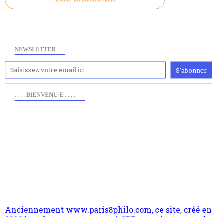
NEWSLETTER
. . . . BIENVENU·E . . . .
Anciennement www.paris8philo.com, ce site, créé en
2006 lors du mouvement anti-CPE, a rendu compte de
l'actualité et de l'expérimentation à Paris 8. Il
s'occupe plus largement de rendre compte d'une
transformation dans les paradigmes philosophiques