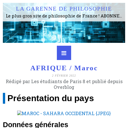
LA GARENNE DE PHILOSOPHIE
Le plus gros site de philosophie de France ! ABONNEZ-VOUS ! 4115 Articles, 1634 abonné·e·s, depuis 2006 . . . . . . . . 2 852 214 pages vues jusqu'à présent. Prestance et être apte à un plus grand nombre de choses.
AFRIQUE / Maroc
2 FÉVRIER 2022
Rédigé par Les étudiants de Paris 8 et publié depuis
Overblog
Présentation du pays
Données générales