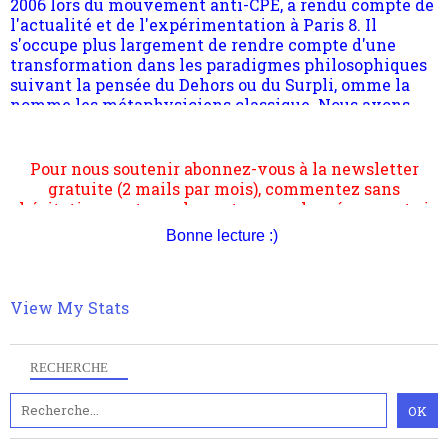
suivant la pensée du Dehors ou du Surpli, omme la
nomme les métaphysiciens classique. Nous avons
quant à nous déjà basculé d'emblée dans la modernité
quantique, résolvant la plupart des impasses
philosophique du WWe siècle. Cette pensée hors
Pour nous soutenir abonnez-vous à la newsletter
contrat est la marque d'une complexité, riche de
gratuite (2 mails par mois), commentez sans
multiples facteurs et échelles. Ce site contient des
hésitation, partagez le contenu sur les réseaux et si
articles pour être apte à un plus grand nombre de
vous le pouvez faîtes des liens depuis votre site.
choses.
Bonne lecture :)
View My Stats
RECHERCHE